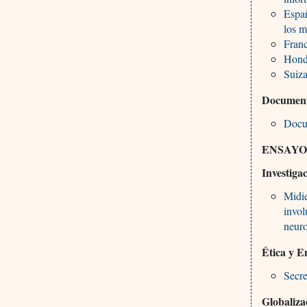
Españ
los m
Franc
Hondu
Suiza
Documento
Docu
ENSAYO
Investiga
Midie
invol
neuro
Ética y E
Secre
Globaliza