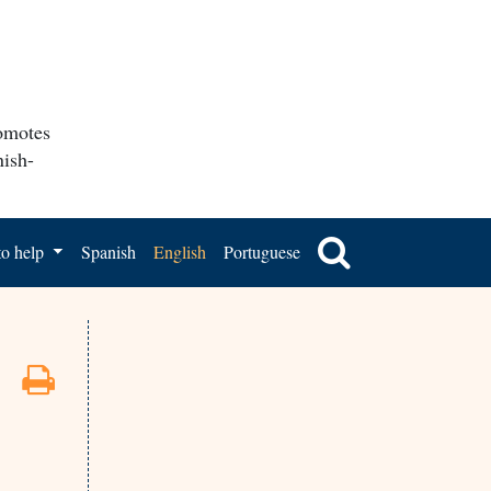
romotes
nish-
o help
Spanish
English
Portuguese