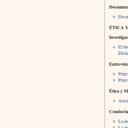
Documento
Docum
ÉTICA 
Investiga
El br
Ébola
Entrevist
Peter
Peter
Ética y 
Ancia
Conducta 
La in
La in