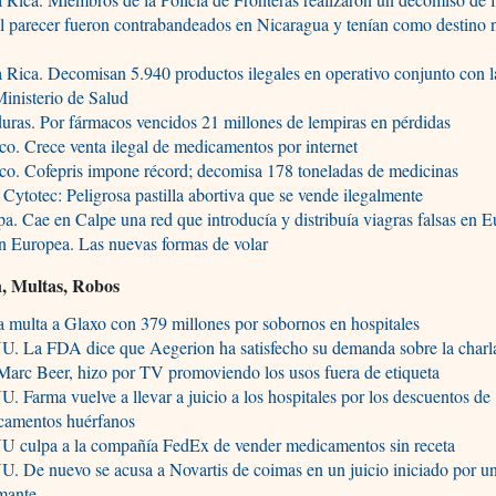
l parecer fueron contrabandeados en Nicaragua y tenían como destino 
 Rica. Decomisan 5.940 productos ilegales en operativo conjunto con l
Ministerio de Salud
ras. Por fármacos vencidos 21 millones de lempiras en pérdidas
o. Crece venta ilegal de medicamentos por internet
o. Cofepris impone récord; decomisa 178 toneladas de medicinas
 Cytotec: Peligrosa pastilla abortiva que se vende ilegalmente
a. Cae en Calpe una red que introducía y distribuía viagras falsas en 
n Europea. Las nuevas formas de volar
n, Multas, Robos
 multa a Glaxo con 379 millones por sobornos en hospitales
U. La FDA dice que Aegerion ha satisfecho su demanda sobre la charl
Marc Beer, hizo por TV promoviendo los usos fuera de etiqueta
. Farma vuelve a llevar a juicio a los hospitales por los descuentos de
camentos huérfanos
U culpa a la compañía FedEx de vender medicamentos sin receta
. De nuevo se acusa a Novartis de coimas en un juicio iniciado por u
mante