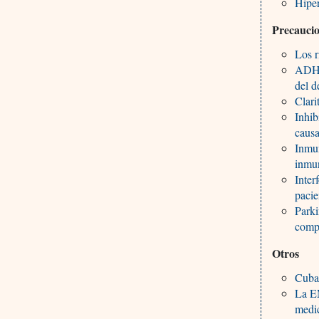
Hipe
Precauci
Los r
ADHD.
del d
Clari
Inhib
causa
Inmun
inmu
Inter
paci
Parki
comp
Otros
Cuba.
La E
medi