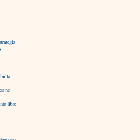
trategia
s
e
bir la
sos no
nta libre
fármacos,