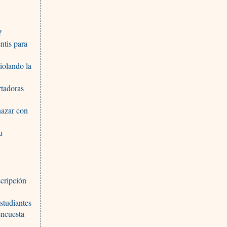
?
ntis para
iolando la
rtadoras
nazar con
u
scripción
studiantes
encuesta