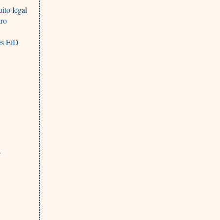
ito legal
aro
es EiD
s