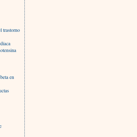
 trastorno
rdíaca
iotensina
 beta en
uctas
e