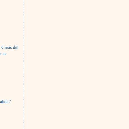
 Crisis del
inas
alida?