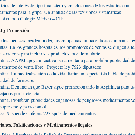
ictos de interés de tipo financiero y conclusiones de los estudios con
amentos para la gripe: Un análisis de las revisiones sistemáticas
e. Acuerdo Colegio Médico – CIF
ad y Promoción
los médicos pierden poder, las compañías farmacéuticas cambian su es
ntas. En los grandes hospitales, los promotores de ventas se dirigen a lo
istradores para incluir sus productos en el formulario
tina. AAPM apoya iniciativa parlamentaria para prohibir publicidad d
amentos de venta libre –Proyecto ley 7623-diputados
tina. La medicalización de la vida diaria: un especialista habla de prohi
cidad de fármacos
tina. Denuncian que Bayer sigue promocionando la Aspirineta para u
ejados por la ciencia
tina. Proliferan publicidades engañosas de peligrosos medicamentos ve
buprofeno y paracetamol
co. Suspende Cofepris 223 spots de medicamentos
iones, Falsificaciones y Medicamentos ilegale
s
 Rica. Miembros de la Policía de Fronteras realizaron un decomiso de 