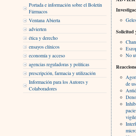
Portada e información sobre el Boletín
Investiga
Fármacos
Geles
Ventana Abierta
advierten
Solicitud
ética y derecho
Chant
ensayos clínicos
Eszop
No ut
economía y acceso
agencias reguladoras y políticas
Reaccione
prescripción, farmacia y utilización
Agom
Información para los Autores y
de u
Colaboradores
Antid
Deno
Inhib
pacie
vigíl
Inter
micro