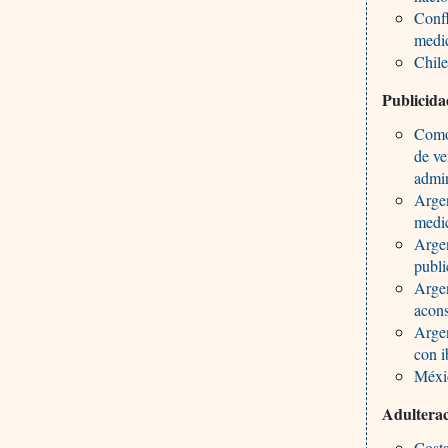
Confl
medic
Chil
Publicid
Como 
de ve
admin
Argen
medic
Argen
publi
Argen
acons
Argen
con i
Méxi
Adulterac
Costa