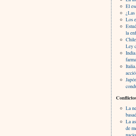
El es
¿Las
Los e
Estud
la en
Chile
Ley 
India
farma
Itali
acció
Japón
condu
Conflicto
La ne
basad
La as
de me
nacio