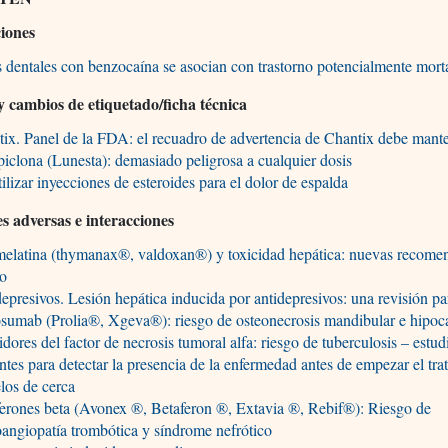
ciones
 dentales con benzocaína se asocian con trastorno potencialmente mort
 y cambios de etiquetado/ficha técnica
ix. Panel de la FDA: el recuadro de advertencia de Chantix debe mant
iclona (Lunesta): demasiado peligrosa a cualquier dosis
ilizar inyecciones de esteroides para el dolor de espalda
s adversas e interacciones
elatina (thymanax®, valdoxan®) y toxicidad hepática: nuevas recome
so
epresivos. Lesión hepática inducida por antidepresivos: una revisión pa
sumab (Prolia®, Xgeva®): riesgo de osteonecrosis mandibular e hipoc
idores del factor de necrosis tumoral alfa: riesgo de tuberculosis – estud
ntes para detectar la presencia de la enfermedad antes de empezar el tra
elos de cerca
ferones beta (Avonex ®, Betaferon ®, Extavia ®, Rebif®): Riesgo de
angiopatía trombótica y síndrome nefrótico