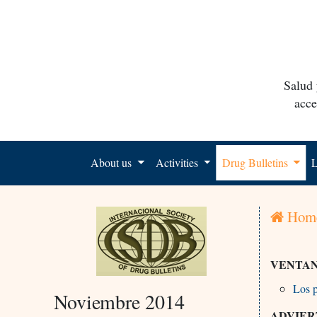
Salud 
acce
About us
Activities
Drug Bulletins
L
Hom
VENTAN
Los 
Noviembre 2014
ADVIER