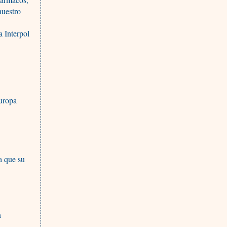
nuestro
a Interpol
Europa
a que su
n