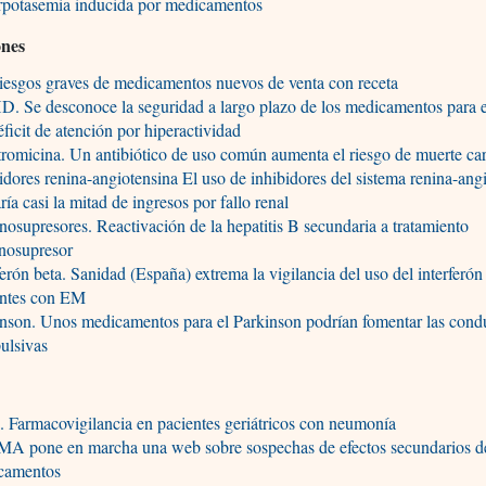
rpotasemia inducida por medicamentos
ones
iesgos graves de medicamentos nuevos de venta con receta
 Se desconoce la seguridad a largo plazo de los medicamentos para el
éficit de atención por hiperactividad
tromicina. Un antibiótico de uso común aumenta el riesgo de muerte ca
idores renina-angiotensina El uso de inhibidores del sistema renina-ang
ría casi la mitad de ingresos por fallo renal
osupresores. Reactivación de la hepatitis B secundaria a tratamiento
nosupresor
ferón beta. Sanidad (España) extrema la vigilancia del uso del interferón
entes con EM
nson. Unos medicamentos para el Parkinson podrían fomentar las cond
ulsivas
 Farmacovigilancia en pacientes geriátricos con neumonía
MA pone en marcha una web sobre sospechas de efectos secundarios d
camentos