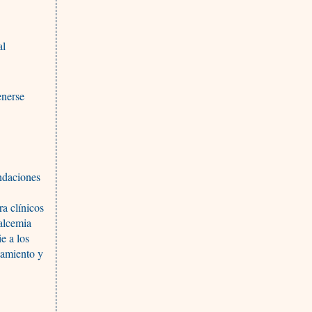
al
enerse
ndaciones
ra clínicos
alcemia
ie a los
tamiento y