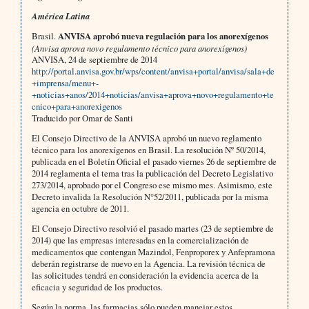
América Latina
Brasil.
ANVISA aprobó nueva regulación para los anorexígenos
(Anvisa aprova novo regulamento técnico para anorexígenos)
ANVISA, 24 de septiembre de 2014
http://portal.anvisa.gov.br/wps/content/anvisa+portal/anvisa/sala+de
+imprensa/menu+-
+noticias+anos/2014+noticias/anvisa+aprova+novo+regulamento+te
cnico+para+anorexigenos
Traducido por Omar de Santi
El Consejo Directivo de la ANVISA aprobó un nuevo reglamento
técnico para los anorexígenos en Brasil. La resolución Nº 50/2014,
publicada en el Boletín Oficial el pasado viernes 26 de septiembre de
2014 reglamenta el tema tras la publicación del Decreto Legislativo
273/2014, aprobado por el Congreso ese mismo mes. Asimismo, este
Decreto invalida la Resolución N°52/2011, publicada por la misma
agencia en octubre de 2011.
El Consejo Directivo resolvió el pasado martes (23 de septiembre de
2014) que las empresas interesadas en la comercialización de
medicamentos que contengan Mazindol, Fenproporex y Anfepramona
deberán registrarse de nuevo en la Agencia. La revisión técnica de
las solicitudes tendrá en consideración la evidencia acerca de la
eficacia y seguridad de los productos.
Según la norma, las farmacias sólo pueden manejar estos