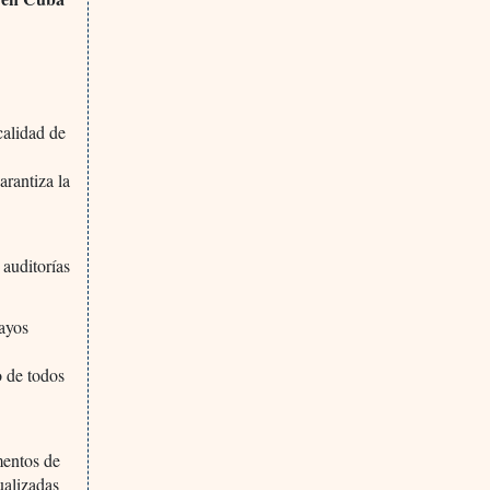
calidad de
arantiza la
 auditorías
sayos
o de todos
mentos de
ualizadas