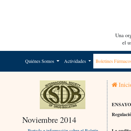
Una org
el 
Quiénes Somos
Actividades
Boletines Fármac
Inici
ENSAYO
Regulació
Noviembre 2014
La audito
Portada e información sobre el Boletín