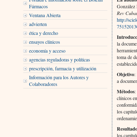
Fármacos
González 
Rev Cuba
Ventana Abierta
http://sci
advierten
75152013
ética y derecho
Introduc
ensayos clínicos
la documen
herramient
economía y acceso
toma de de
agencias reguladoras y políticas
establecid
prescripción, farmacia y utilización
Objetivo
:
Información para los Autores y
a documen
Colaboradores
Métodos
:
clínicos e
conformida
los capítu
ordenamie
Resultad
los capítu