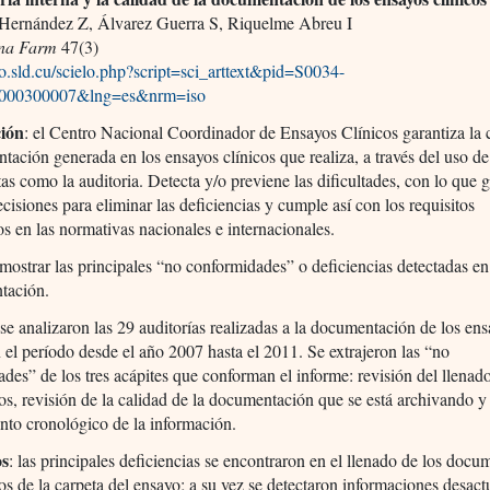
Hernández Z, Álvarez Guerra S, Riquelme Abreu I
na Farm
47(3)
elo.sld.cu/scielo.php?script=sci_arttext&pid=S0034-
000300007&lng=es&nrm=iso
ción
: el Centro Nacional Coordinador de Ensayos Clínicos garantiza la 
tación generada en los ensayos clínicos que realiza, a través del uso de
as como la auditoria. Detecta y/o previene las dificultades, con lo que g
cisiones para eliminar las deficiencias y cumple así con los requisitos
os en las normativas nacionales e internacionales.
 mostrar las principales “no conformidades” o deficiencias detectadas en
tación.
 se analizaron las 29 auditorías realizadas a la documentación de los en
n el período desde el año 2007 hasta el 2011. Se extrajeron las “no
des” de los tres acápites que conforman el informe: revisión del llenad
los, revisión de la calidad de la documentación que se está archivando y
nto cronológico de la información.
os
: las principales deficiencias se encontraron en el llenado de los docu
los de la carpeta del ensayo; a su vez se detectaron informaciones desact