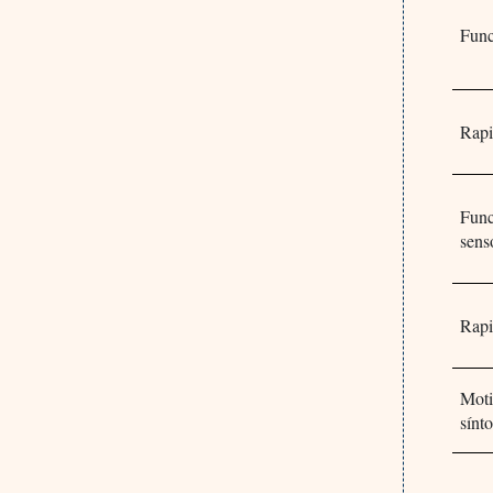
Func
Rapi
Func
sens
Rapi
Moti
sínt