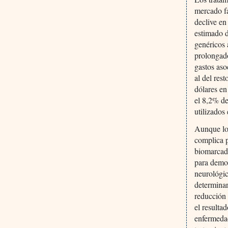
mercado fa
declive en
estimado d
genéricos 
prolongado
gastos as
al del res
dólares en
el 8,2% d
utilizados
Aunque los
complica p
biomarcado
para demos
neurológic
determinar
reducción 
el resulta
enfermedad