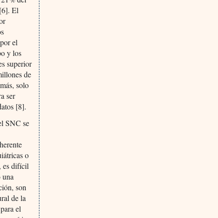
6]. El
or
os
por el
po y los
s superior
millones de
emás, solo
a ser
atos [8].
 el SNC se
nherente
iátricas o
es difícil
o una
ción, son
ral de la
para el