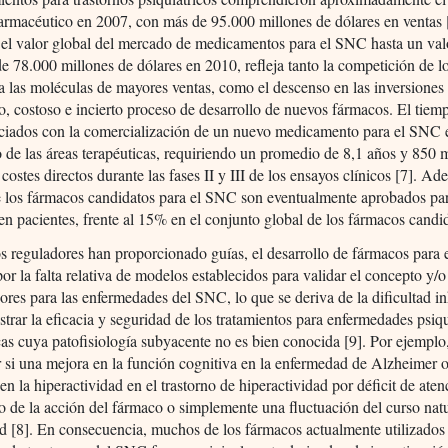
rmacéutico en 2007, con más de 95.000 millones de dólares en ventas [
 el valor global del mercado de medicamentos para el SNC hasta un val
e 78.000 millones de dólares en 2010, refleja tanto la competición de l
a las moléculas de mayores ventas, como el descenso en las inversiones 
, costoso e incierto proceso de desarrollo de nuevos fármacos. El tiem
ociados con la comercialización de un nuevo medicamento para el SNC e
to de las áreas terapéuticas, requiriendo un promedio de 8,1 años y 850 
 costes directos durante las fases II y III de los ensayos clínicos [7]. Ad
e los fármacos candidatos para el SNC son eventualmente aprobados par
 en pacientes, frente al 15% en el conjunto global de los fármacos candid
 reguladores han proporcionado guías, el desarrollo de fármacos para
or la falta relativa de modelos establecidos para validar el concepto y/o
res para las enfermedades del SNC, lo que se deriva de la dificultad i
trar la eficacia y seguridad de los tratamientos para enfermedades psiqu
as cuya patofisiología subyacente no es bien conocida [9]. Por ejemplo, 
 si una mejora en la función cognitiva en la enfermedad de Alzheimer 
en la hiperactividad en el trastorno de hiperactividad por déficit de aten
do de la acción del fármaco o simplemente una fluctuación del curso natu
 [8]. En consecuencia, muchos de los fármacos actualmente utilizados 