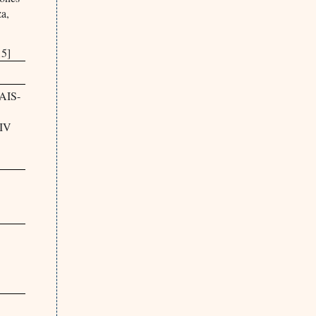
za,
15]
WAIS-
-IV