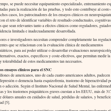
iempo, se puede necesitar equipamiento especializado, entrenamiento es
tadas para la realización de las pruebas, y todo esto contribuye al costo
chos casos, los patrocinadores de los ensayos clínicos en neuropsiquiatr
con el reto de identificar variables de resultado conductuales, cognitivas
s que sean relevantes tanto a efectos clínicos como reguladores, guiado
idencia limitada e inadecuadamente desarrollada.
ores e investigadores necesitan comprender completamente las regulac
tentes que se relacionan con la evaluación clínica de medicamentos
iátricos, para así poder utilizar o desarrollar evaluaciones neuropsicoló
ternativos, exactos, específicos y coste-efectivos, que permitan medir la 
y tolerabilidad de estos medicamentos tan necesarios.
los ensayos clínicos para el SNC
llones de americanos, uno de cada cuatro americanos adultos, padecen
depresión o demencia hasta esquizofrenia, trastorno de hiperactividad po
n o adicción. Según el Instituto Nacional de Salud Mental, las enferme
as y los trastornos psiquiátricos graves cuestan a los EEUU, más de 3
e dólares anuales en cuidados de salud, pérdidas de salarios, y benefici
ad [5].
ientos para trastornos psiquiátricos comprendieron aproximadamente e