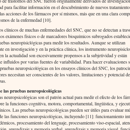
o de trastornos del SNC fueron originalmente derivados de investigació
dad para facilitar información en el descubrimiento de nuevos tratamiento
 las acciones de los fármacos por sí mismos, más que en una clara comp
ismos de la enfermedad [10].
s clínicos de muchas enfermedades del SNC, que no se detectan a trav
los exámenes físicos o de marcadores bioquímicos subrogados estableci
ruebas neuropisiclógicas para medir los resultados. Aunque se utilizan
e en investigación y en la práctica clínica, los instrumento neuropisicl
 en la actualidad son excesivamente propensos a la subjetividad y están
e influidos por varias fuentes de variabilidad. Para hacer evaluaciones 
 pruebas neuropsicológicas en los ensayos clínicos del SNC, los patroci
ores necesitan ser conscientes de los valores, limitaciones y potencial d
bas.
e las pruebas neuropsicológicas
s neuropsicológicas son el patrón actual para medir el efecto de los fá
e la funciones cognitiva, motora, comportamental, lingüística, y ejecut
ínicos. Las pruebas neuropsicológicas pueden ser útiles para evaluar mú
e las funciones neuropsicológicas, incluyendo [11]: funcionamiento int
démicos, procesamiento del lenguaje, procesamiento viso-espacial, aten
ión, aprendizaje y memoria verbal, aprendizaje y memoria visual, func