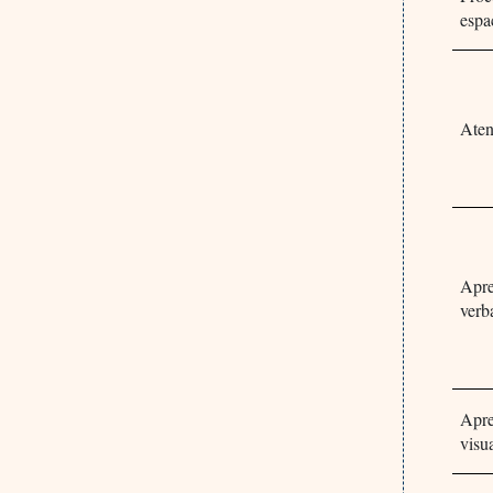
espa
Aten
Apre
verb
Apre
visu