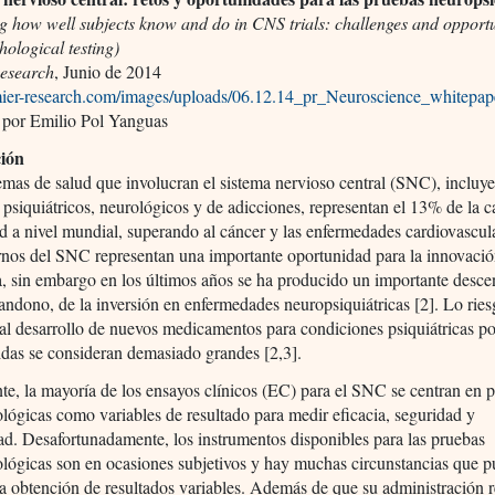
 how well subjects know and do in CNS trials: challenges and opportun
ological testing)
esearch
, Junio de 2014
emier-research.com/images/uploads/06.12.14_pr_Neuroscience_whitepap
 por Emilio Pol Yanguas
ción
mas de salud que involucran el sistema nervioso central (SNC), incluy
psiquiátricos, neurológicos y de adicciones, representan el 13% de la c
 a nivel mundial, superando al cáncer y las enfermedades cardiovascula
rnos del SNC representan una importante oportunidad para la innovaci
a, sin embargo en los últimos años se ha producido un importante desce
andono, de la inversión en enfermedades neuropsiquiátricas [2]. Lo rie
al desarrollo de nuevos medicamentos para condiciones psiquiátricas p
das se consideran demasiado grandes [2,3].
e, la mayoría de los ensayos clínicos (EC) para el SNC se centran en 
lógicas como variables de resultado para medir eficacia, seguridad y
dad. Desafortunadamente, los instrumentos disponibles para las pruebas
lógicas son en ocasiones subjetivos y hay muchas circunstancias que 
 la obtención de resultados variables. Además de que su administración 