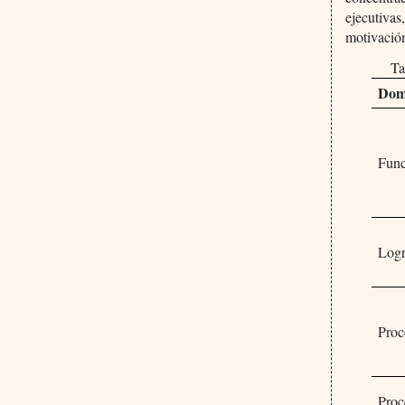
ejecutivas
motivación
Ta
Dom
Func
Logr
Proc
Proc