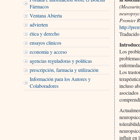
Fármacos
(Measuring
neuropsych
Ventana Abierta
Premier R
advierten
http://pr
ética y derecho
Traducido
ensayos clínicos
Introduc
Los proble
economía y acceso
problemas 
agencias reguladoras y políticas
enfermedad
prescripción, farmacia y utilización
Los trasto
Información para los Autores y
terapéutic
Colaboradores
incluso ab
asociados 
comprendi
Actualment
neuropsico
tolerabili
neuropsico
influir en