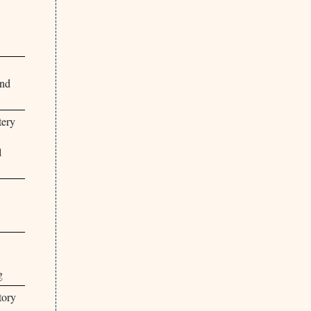
and
tery
l
g
tory