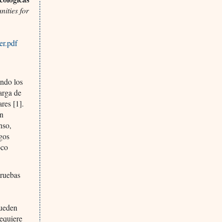
ities for
er.pdf
endo los
arga de
res [1].
ón
nso,
sgos
oco
pruebas
pueden
requiere