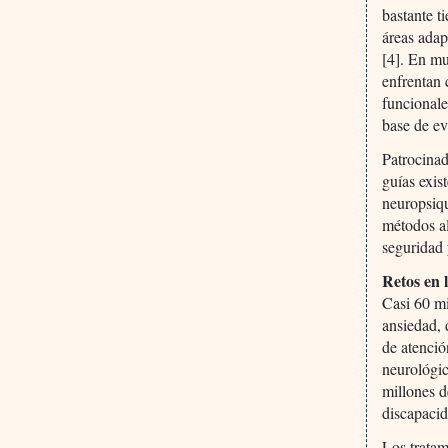
bastante t
áreas adap
[4]. En mu
enfrentan 
funcionale
base de ev
Patrocinad
guías exis
neuropsiqu
métodos al
seguridad 
Retos en 
Casi 60 mi
ansiedad, 
de atenció
neurológic
millones d
discapacid
Los tratam