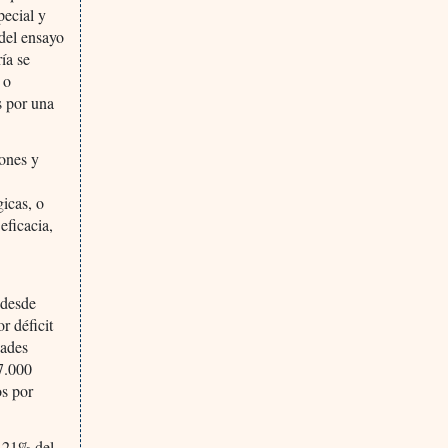
pecial y
 del ensayo
ía se
 o
s por una
iones y
gicas, o
eficacia,
 desde
r déficit
dades
17.000
os por
l 21% del