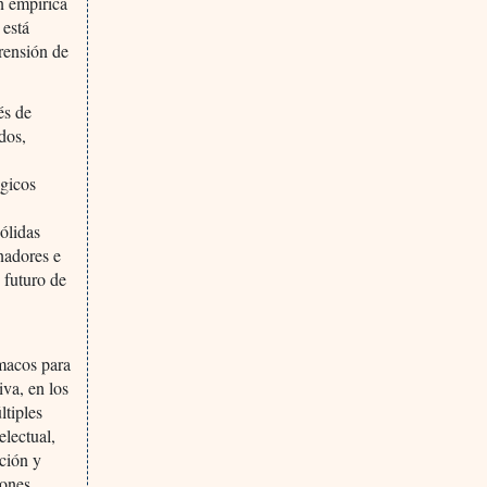
n empírica
 está
rensión de
és de
dos,
ogicos
sólidas
nadores e
e futuro de
rmacos para
iva, en los
ltiples
electual,
ción y
iones