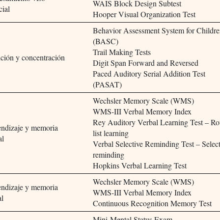
WAIS Block Design Subtest
cial
Hooper Visual Organization Test
Behavior Assessment System for Childr
(BASC)
Trail Making Tests
ción y concentración
Digit Span Forward and Reversed
Paced Auditory Serial Addition Test
(PASAT)
Wechsler Memory Scale (WMS)
WMS-III Verbal Memory Index
Rey Auditory Verbal Learning Test – Ro
ndizaje y memoria
list learning
al
Verbal Selective Reminding Test – Selec
reminding
Hopkins Verbal Learning Test
Wechsler Memory Scale (WMS)
ndizaje y memoria
WMS-III Verbal Memory Index
al
Continuous Recognition Memory Test
Mini-Mental Status Exam