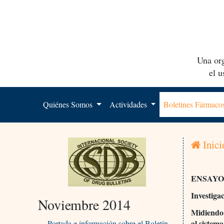
Una org
el 
Quiénes Somos
Actividades
Boletines Fármac
Inici
ENSAYO
Investiga
Noviembre 2014
Midiendo 
al sistem
Portada e información sobre el Boletín