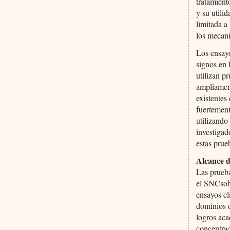
tratamient
y su utili
limitada a
los mecan
Los ensayo
signos en 
utilizan p
ampliament
existentes
fuertement
utilizando
investigad
estas prue
Alcance d
Las prueba
el SNCsobr
ensayos cl
dominios d
logros aca
concentrac