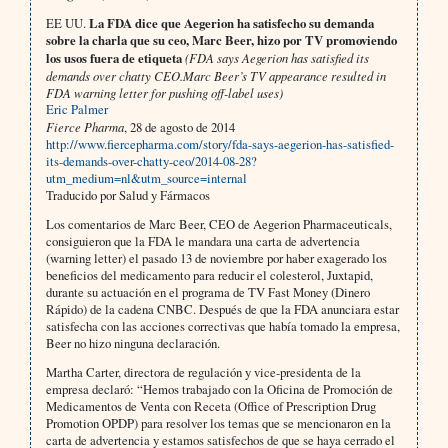
EE UU.
La FDA dice que Aegerion ha satisfecho su demanda
sobre la charla que su ceo, Marc Beer, hizo por TV promoviendo
los usos fuera de etiqueta
(FDA says Aegerion has satisfied its
demands over chatty CEO.Marc Beer’s TV appearance resulted in
FDA warning letter for pushing off-label uses)
Eric Palmer
Fierce Pharma
, 28 de agosto de 2014
http://www.fiercepharma.com/story/fda-says-aegerion-has-satisfied-
its-demands-over-chatty-ceo/2014-08-28?
utm_medium=nl&utm_source=internal
Traducido por Salud y Fármacos
Los comentarios de Marc Beer, CEO de Aegerion Pharmaceuticals,
consiguieron que la FDA le mandara una carta de advertencia
(warning letter) el pasado 13 de noviembre por haber exagerado los
beneficios del medicamento para reducir el colesterol, Juxtapid,
durante su actuación en el programa de TV Fast Money (Dinero
Rápido) de la cadena CNBC. Después de que la FDA anunciara estar
satisfecha con las acciones correctivas que había tomado la empresa,
Beer no hizo ninguna declaración.
Martha Carter, directora de regulación y vice-presidenta de la
empresa declaró: “Hemos trabajado con la Oficina de Promoción de
Medicamentos de Venta con Receta (Office of Prescription Drug
Promotion OPDP) para resolver los temas que se mencionaron en la
carta de advertencia y estamos satisfechos de que se haya cerrado el