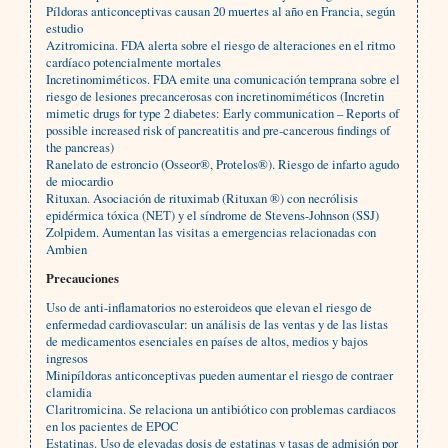
Píldoras anticonceptivas causan 20 muertes al año en Francia, según
estudio
Azitromicina. FDA alerta sobre el riesgo de alteraciones en el ritmo
cardíaco potencialmente mortales
Incretinomiméticos. FDA emite una comunicación temprana sobre el
riesgo de lesiones precancerosas con incretinomiméticos (Incretin
mimetic drugs for type 2 diabetes: Early communication – Reports of
possible increased risk of pancreatitis and pre-cancerous findings of
the pancreas)
Ranelato de estroncio (Osseor®, Protelos®). Riesgo de infarto agudo
de miocardio
Rituxan. Asociación de rituximab (Rituxan ®) con necrólisis
epidérmica tóxica (NET) y el síndrome de Stevens-Johnson (SSJ)
Zolpidem. Aumentan las visitas a emergencias relacionadas con
Ambien
Precauciones
Uso de anti-inflamatorios no esteroideos que elevan el riesgo de
enfermedad cardiovascular: un análisis de las ventas y de las listas
de medicamentos esenciales en países de altos, medios y bajos
ingresos
Minipíldoras anticonceptivas pueden aumentar el riesgo de contraer
clamidia
Claritromicina. Se relaciona un antibiótico con problemas cardiacos
en los pacientes de EPOC
Estatinas. Uso de elevadas dosis de estatinas y tasas de admisión por