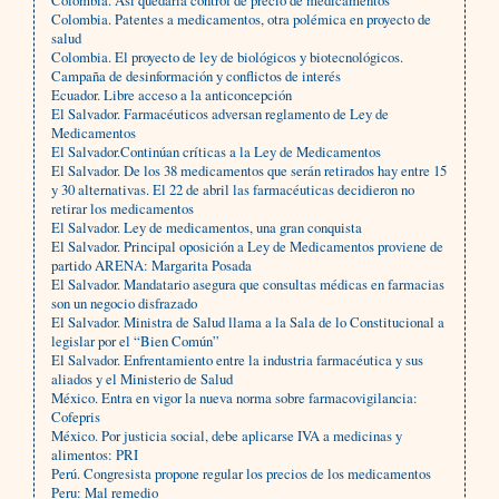
Colombia. Así quedaría control de precio de medicamentos
Colombia. Patentes a medicamentos, otra polémica en proyecto de
salud
Colombia. El proyecto de ley de biológicos y biotecnológicos.
Campaña de desinformación y conflictos de interés
Ecuador. Libre acceso a la anticoncepción
El Salvador. Farmacéuticos adversan reglamento de Ley de
Medicamentos
El Salvador.Continúan críticas a la Ley de Medicamentos
El Salvador. De los 38 medicamentos que serán retirados hay entre 15
y 30 alternativas. El 22 de abril las farmacéuticas decidieron no
retirar los medicamentos
El Salvador. Ley de medicamentos, una gran conquista
El Salvador. Principal oposición a Ley de Medicamentos proviene de
partido ARENA: Margarita Posada
El Salvador. Mandatario asegura que consultas médicas en farmacias
son un negocio disfrazado
El Salvador. Ministra de Salud llama a la Sala de lo Constitucional a
legislar por el “Bien Común”
El Salvador. Enfrentamiento entre la industria farmacéutica y sus
aliados y el Ministerio de Salud
México. Entra en vigor la nueva norma sobre farmacovigilancia:
Cofepris
México. Por justicia social, debe aplicarse IVA a medicinas y
alimentos: PRI
Perú. Congresista propone regular los precios de los medicamentos
Peru: Mal remedio