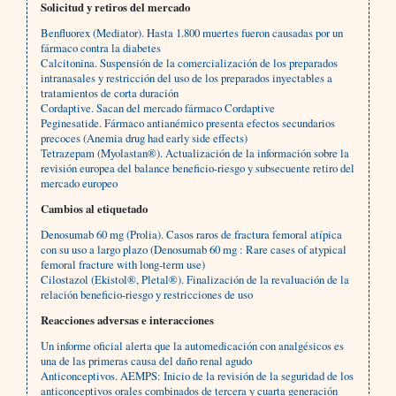
Solicitud y retiros del mercado
Benfluorex (Mediator). Hasta 1.800 muertes fueron causadas por un
fármaco contra la diabetes
Calcitonina. Suspensión de la comercialización de los preparados
intranasales y restricción del uso de los preparados inyectables a
tratamientos de corta duración
Cordaptive. Sacan del mercado fármaco Cordaptive
Peginesatide. Fármaco antianémico presenta efectos secundarios
precoces (Anemia drug had early side effects)
Tetrazepam (Myolastan®). Actualización de la información sobre la
revisión europea del balance beneficio-riesgo y subsecuente retiro del
mercado europeo
Cambios al etiquetado
Denosumab 60 mg (Prolia). Casos raros de fractura femoral atípica
con su uso a largo plazo (Denosumab 60 mg : Rare cases of atypical
femoral fracture with long-term use)
Cilostazol (Ekistol®, Pletal®). Finalización de la revaluación de la
relación beneficio-riesgo y restricciones de uso
Reacciones adversas e interacciones
Un informe oficial alerta que la automedicación con analgésicos es
una de las primeras causa del daño renal agudo
Anticonceptivos. AEMPS: Inicio de la revisión de la seguridad de los
anticonceptivos orales combinados de tercera y cuarta generación