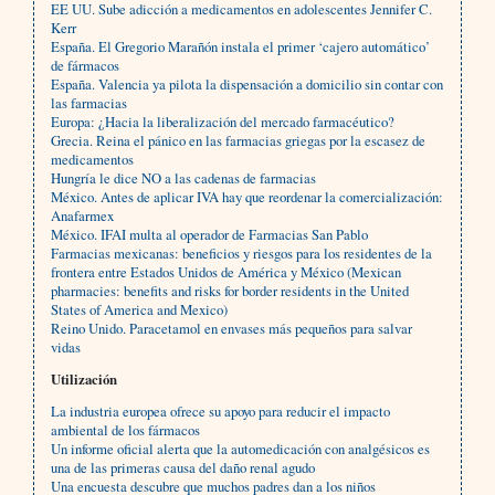
EE UU. Sube adicción a medicamentos en adolescentes Jennifer C.
Kerr
España. El Gregorio Marañón instala el primer ‘cajero automático’
de fármacos
España. Valencia ya pilota la dispensación a domicilio sin contar con
las farmacias
Europa: ¿Hacia la liberalización del mercado farmacéutico?
Grecia. Reina el pánico en las farmacias griegas por la escasez de
medicamentos
Hungría le dice NO a las cadenas de farmacias
México. Antes de aplicar IVA hay que reordenar la comercialización:
Anafarmex
México. IFAI multa al operador de Farmacias San Pablo
Farmacias mexicanas: beneficios y riesgos para los residentes de la
frontera entre Estados Unidos de América y México (Mexican
pharmacies: benefits and risks for border residents in the United
States of America and Mexico)
Reino Unido. Paracetamol en envases más pequeños para salvar
vidas
Utilización
La industria europea ofrece su apoyo para reducir el impacto
ambiental de los fármacos
Un informe oficial alerta que la automedicación con analgésicos es
una de las primeras causa del daño renal agudo
Una encuesta descubre que muchos padres dan a los niños