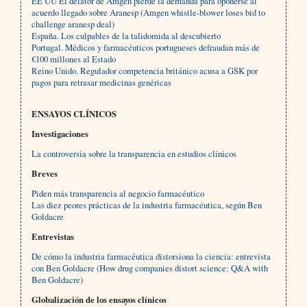
EE UU El delator de Amgen pierde la demanda para oponerse al
acuerdo llegado sobre Aranesp (Amgen whistle-blower loses bid to
challenge aranesp deal)
España. Los culpables de la talidomida al descubierto
Portugal. Médicos y farmacéuticos portugueses defraudan más de
€100 millones al Estado
Reino Unido. Regulador competencia británico acusa a GSK por
pagos para retrasar medicinas genéricas
ENSAYOS CLÍNICOS
Investigaciones
La controversia sobre la transparencia en estudios clínicos
Breves
Piden más transparencia al negocio farmacéutico
Las diez peores prácticas de la industria farmacéutica, según Ben
Goldacre
Entrevistas
De cómo la industria farmacéutica distorsiona la ciencia: entrevista
con Ben Goldacre (How drug companies distort science: Q&A with
Ben Goldacre)
Globalización de los ensayos clínicos