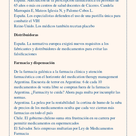
España. Adecuación de la prescripción farmacéutica en personas de
65 años o más en centros de salud docentes de Cáceres. Candela
Marroquin E, Mateos Iglesia N, y Palomo Cobos L.
España. Los especialistas defienden el uso de una pastilla única para
combatir el VIH
Reino Unido. Los médicos también recetan placebo
Distribuidoras
España. La normativa europea exigirá nuevos requisitos a los
fabricantes y distribuidores de medicamentos para evitar las
falsificaciones
Farmacia y dispensación
De la farmacia galénica a la farmacia clínica y atención
farmacéutica con el horizonte del medication therapy management
Argentina. Encuesta de terror en Argentina: 6 de cada 10
medicamentos de venta libre se compran fuera de la farmacia
Argentina. ¿Farmacity te cuida? Ahora paga multa por incumplir las
normas.
Argentina. La pelea por la rentabilidad: la cortina de humo de la suba
de precios de los medicamentos oculta que cada vez cierran más
farmacias en todo el país
Chile. El gobierno chileno suma otra frustración en su carrera por
permitir medicamentos en supermercados
El Salvador. Seis empresas multarían por Ley de Medicamentos
Farmacia