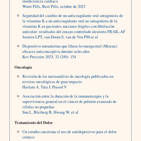
insuficiencia cardíaca
Worst Pills, Best Pills, octubre de 2023
Seguridad del cambio de un anticoagulante oral antagonista de
la vitamina K a un anticoagulante oral no antagonista de la
vitamina K en pacientes ancianos frágiles con fibrilación
auricular: resultados del ensayo controlado aleatorio FRAIL-AF
Joosten LPT, van Doorn S, van de Ven PM et al
Dispositivo intrauterino que libera levonorgestrel (Mirena):
eficacia anticonceptiva durante ocho años
Rev Prescrire 2023; 32 (249): 154
Oncología
Revisión de los metaanálisis de oncología publicados en
revistas oncológicas de gran impacto
Haslam A. Tuia J, Prasad V
Asociación entre la duración de la inmunoterapia y la
supervivencia general en el cáncer de pulmón avanzado de
células no pequeñas
Sun L, Bleiberg B, Hwang W, et al
Tratamiento del Dolor
Un estudio cuestiona el uso de antidepresivos para el dolor
crónico