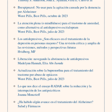
Timothy S. Anderson, John Z. Ayanian,Vilsa E. Curto et al
Brexpiprazol: No usar para la agitación causada por la demencia
por Alzheimer
Worst Pills, Best Pills, octubre de 2023
La atención plena (o mindfulness) para el trastorno de ansiedad,
como alternativa al antidepresivo escitalopram
Worst Pills, Best Pills, julio de 2023
Los antidepresivos ¿Son eficaces en el tratamiento de la
depresión en personas mayores? Una revisión crítica y amplia de
las revisiones, métodos y perspectivas futuras
Hvidberg, MF
Liberación: navegando la abstinencia de antidepresivos
Madelynn Hannah, Elia Abi-Jaoude
Actualización sobre la buprenorfina para el tratamiento del
trastorno por abuso de opiáceos
Worst Pills, Best Pills, julio de 2023
Lo que nos dice el ensayo RADAR sobre la reducción y la
interrupción de los antipsicóticos
Joanna Moncrieff
¿Ha habido algún avance en el tratamiento del Alzheimer?
Salud y Fármacos