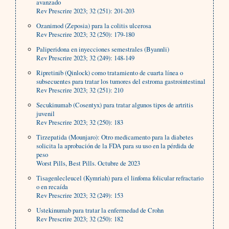
avanzado
Rev Prescrire 2023; 32 (251): 201-203
Ozanimod (Zeposia) para la colitis ulcerosa
Rev Prescrire 2023; 32 (250): 179-180
Paliperidona en inyecciones semestrales (Byannli)
Rev Prescrire 2023; 32 (249): 148-149
Ripretinib (Qinlock) como tratamiento de cuarta línea o
subsecuentes para tratar los tumores del estroma gastrointestinal
Rev Prescrire 2023; 32 (251): 210
Secukinumab (Cosentyx) para tratar algunos tipos de artritis
juvenil
Rev Prescrire 2023; 32 (250): 183
Tirzepatida (Mounjaro): Otro medicamento para la diabetes
solicita la aprobación de la FDA para su uso en la pérdida de
peso
Worst Pills, Best Pills. Octubre de 2023
Tisagenlecleucel (Kymriah) para el linfoma folicular refractario
o en recaída
Rev Prescrire 2023; 32 (249): 153
Ustekinumab para tratar la enfermedad de Crohn
Rev Prescrire 2023; 32 (250): 182