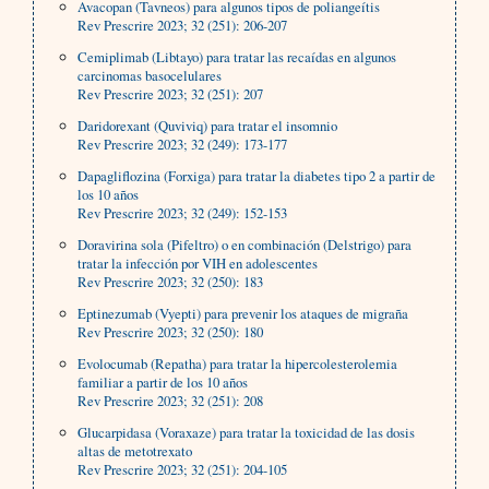
Avacopan (Tavneos) para algunos tipos de poliangeítis
Rev Prescrire 2023; 32 (251): 206-207
Cemiplimab (Libtayo) para tratar las recaídas en algunos
carcinomas basocelulares
Rev Prescrire 2023; 32 (251): 207
Daridorexant (Quviviq) para tratar el insomnio
Rev Prescrire 2023; 32 (249): 173-177
Dapagliflozina (Forxiga) para tratar la diabetes tipo 2 a partir de
los 10 años
Rev Prescrire 2023; 32 (249): 152-153
Doravirina sola (Pifeltro) o en combinación (Delstrigo) para
tratar la infección por VIH en adolescentes
Rev Prescrire 2023; 32 (250): 183
Eptinezumab (Vyepti) para prevenir los ataques de migraña
Rev Prescrire 2023; 32 (250): 180
Evolocumab (Repatha) para tratar la hipercolesterolemia
familiar a partir de los 10 años
Rev Prescrire 2023; 32 (251): 208
Glucarpidasa (Voraxaze) para tratar la toxicidad de las dosis
altas de metotrexato
Rev Prescrire 2023; 32 (251): 204-105