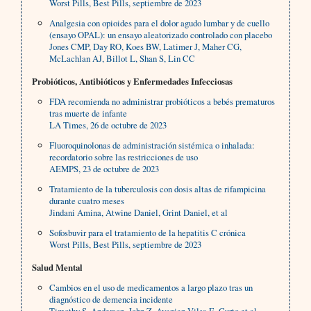
Worst Pills, Best Pills, septiembre de 2023
Analgesia con opioides para el dolor agudo lumbar y de cuello
(ensayo OPAL): un ensayo aleatorizado controlado con placebo
Jones CMP, Day RO, Koes BW, Latimer J, Maher CG,
McLachlan AJ, Billot L, Shan S, Lin CC
Probióticos, Antibióticos y Enfermedades Infecciosas
FDA recomienda no administrar probióticos a bebés prematuros
tras muerte de infante
LA Times, 26 de octubre de 2023
Fluoroquinolonas de administración sistémica o inhalada:
recordatorio sobre las restricciones de uso
AEMPS, 23 de octubre de 2023
Tratamiento de la tuberculosis con dosis altas de rifampicina
durante cuatro meses
Jindani Amina, Atwine Daniel, Grint Daniel, et al
Sofosbuvir para el tratamiento de la hepatitis C crónica
Worst Pills, Best Pills, septiembre de 2023
Salud Mental
Cambios en el uso de medicamentos a largo plazo tras un
diagnóstico de demencia incidente