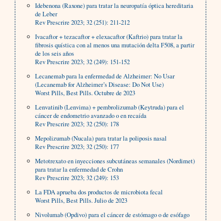
Idebenona (Raxone) para tratar la neuropatía óptica hereditaria
de Leber
Rev Prescrire 2023; 32 (251): 211-212
Ivacaftor + tezacaftor + elexacaftor (Kaftrio) para tratar la
fibrosis quística con al menos una mutación delta F508, a partir
de los seis años
Rev Prescrire 2023; 32 (249): 151-152
Lecanemab para la enfermedad de Alzheimer: No Usar
(Lecanemab for Alzheimer’s Disease: Do Not Use)
Worst Pills, Best Pills. Octubre de 2023
Lenvatinib (Lenvima) + pembrolizumab (Keytruda) para el
cáncer de endometrio avanzado o en recaída
Rev Prescrire 2023; 32 (250): 178
Mepolizumab (Nucala) para tratar la poliposis nasal
Rev Prescrire 2023; 32 (250): 177
Metotrexato en inyecciones subcutáneas semanales (Nordimet)
para tratar la enfermedad de Crohn
Rev Prescrire 2023; 32 (249): 153
La FDA aprueba dos productos de microbiota fecal
Worst Pills, Best Pills. Julio de 2023
Nivolumab (Opdivo) para el cáncer de estómago o de esófago