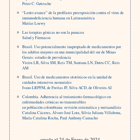
Peter C. Gøtzsche
“Lento avance” de la profilaxis preexposición contra el virus de
inmunodeficiencia humana en Latinoamérica
Matías Loewy
Las terapias génicas no son la panacea
Salud y Fármacos
Brasil. Uso potencialmente inapropiado de medicamentos por
los adultos mayores en una municipalidad del sur de Minas
Gerais: estudio de prevalencia
Vieira LB, Silva SM, Reis TM, Santana LN, Dutra CC, Reis
AM
Brasil. Uso de medicamentos ototóxicos en la unidad de
cuidados intensivos neonatales
Ivano LRPFM, de Freitas JF, Silva ACD, de Oliveira AI
Colombia. Adherencia al tratamiento farmacológico en
enfermedades crónicas no transmisibles
en población colombiana: revisión sistemática y metaanálisis
Catalina Cáceres, Álvaro José Lora, Silvia Juliana Villabona,
María Catalina Rocha, Paul Anthony Camacho
creado el 24 de Enero de 2024