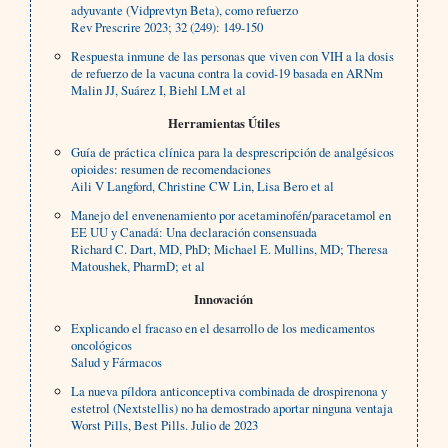
adyuvante (Vidprevtyn Beta), como refuerzo
Rev Prescrire 2023; 32 (249): 149-150
Respuesta inmune de las personas que viven con VIH a la dosis
de refuerzo de la vacuna contra la covid-19 basada en ARNm
Malin JJ, Suárez I, Biehl LM et al
Herramientas Útiles
Guía de práctica clínica para la desprescripción de analgésicos
opioides: resumen de recomendaciones
Aili V Langford, Christine CW Lin, Lisa Bero et al
Manejo del envenenamiento por acetaminofén/paracetamol en
EE UU y Canadá: Una declaración consensuada
Richard C. Dart, MD, PhD; Michael E. Mullins, MD; Theresa
Matoushek, PharmD; et al
Innovación
Explicando el fracaso en el desarrollo de los medicamentos
oncológicos
Salud y Fármacos
La nueva píldora anticonceptiva combinada de drospirenona y
estetrol (Nextstellis) no ha demostrado aportar ninguna ventaja
Worst Pills, Best Pills. Julio de 2023