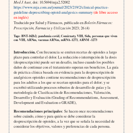
Med J Aust,
doi: 10.5694/mja2.52002
https://www.mja.com.au/journal/2023/219/2/clinical-practice-
guideline-deprescribing-opioid-analgesics-summary
(de libre acceso
en inglés)
Traducido por Salud y Fármacos, publicado en
Boletín Fármacos:
Prescripción, Farmacia y Utilización
2023; 26 (4)
Tags: BNT-162b2; pandemia covid, Comirnaty, VIH, Sida, personas que viven
con VIH, ARNm, vacunas ARNm, mRNA-1273, ARNM -1273
Introducción.
Con frecuencia se emiten recetas de opioides a largo
plazo para controlar el dolor. La reducción o interrupción de la dosis
(desprescripción) puede ser un desafío, incluso cuando los posibles
daños de continuar con el tratamiento superan sus beneficios. La guía
de práctica clínica basada en evidencia para la desprescripción de
analgésicos opioides contiene recomendaciones de desprescripción
para los adultos a los que se recetan opioides para el dolor; y se
escrobió utilizando procesos robustos de desarrollo de guías y la
metodología de Clasificación de Recomendaciones, Valoración,
Desarrollo y Evaluación (Grading of Recommendations, Assessment,
Development and Evaluation o GRADE),
Recomendaciones principales
: Se hacen once recomendaciones
sobre cuándo, cómo y para quién se debe considerar la
desprescripción de opioides, a la vez que se señala la necesidad de
considerar los objetivos, valores y preferencias de cada persona.