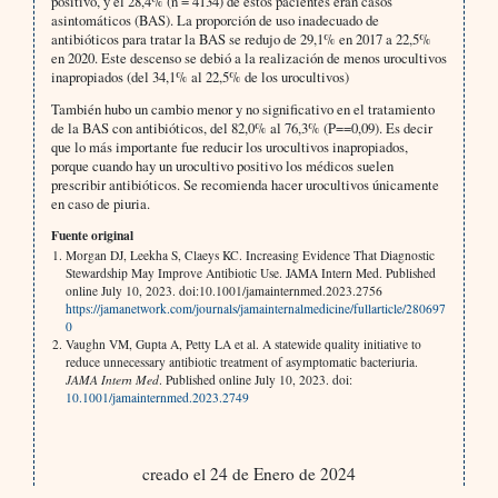
positivo, y el 28,4% (n = 4134) de estos pacientes eran casos
asintomáticos (BAS). La proporción de uso inadecuado de
antibióticos para tratar la BAS se redujo de 29,1% en 2017 a 22,5%
en 2020. Este descenso se debió a la realización de menos urocultivos
inapropiados (del 34,1% al 22,5% de los urocultivos)
También hubo un cambio menor y no significativo en el tratamiento
de la BAS con antibióticos, del 82,0% al 76,3% (P==0,09). Es decir
que lo más importante fue reducir los urocultivos inapropiados,
porque cuando hay un urocultivo positivo los médicos suelen
prescribir antibióticos. Se recomienda hacer urocultivos únicamente
en caso de piuria.
Fuente original
Morgan DJ, Leekha S, Claeys KC. Increasing Evidence That Diagnostic
Stewardship May Improve Antibiotic Use. JAMA Intern Med. Published
online July 10, 2023. doi:10.1001/jamainternmed.2023.2756
https://jamanetwork.com/journals/jamainternalmedicine/fullarticle/280697
0
Vaughn VM, Gupta A, Petty LA et al. A statewide quality initiative to
reduce unnecessary antibiotic treatment of asymptomatic bacteriuria.
JAMA Intern Med
. Published online July 10, 2023. doi:
10.1001/jamainternmed.2023.2749
creado el 24 de Enero de 2024