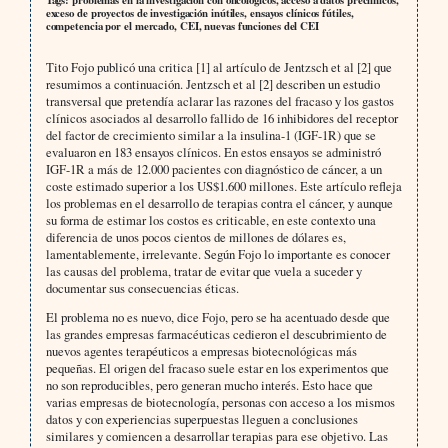
exceso de proyectos de investigación inútiles, ensayos clínicos fútiles,
competencia por el mercado, CEI, nuevas funciones del CEI
Tito Fojo publicó una critica [1] al artículo de Jentzsch et al [2] que
resumimos a continuación. Jentzsch et al [2] describen un estudio
transversal que pretendía aclarar las razones del fracaso y los gastos
clínicos asociados al desarrollo fallido de 16 inhibidores del receptor
del factor de crecimiento similar a la insulina-1 (IGF-1R) que se
evaluaron en 183 ensayos clínicos. En estos ensayos se administró
IGF-1R a más de 12.000 pacientes con diagnóstico de cáncer, a un
coste estimado superior a los US$1.600 millones. Este artículo refleja
los problemas en el desarrollo de terapias contra el cáncer, y aunque
su forma de estimar los costos es criticable, en este contexto una
diferencia de unos pocos cientos de millones de dólares es,
lamentablemente, irrelevante. Según Fojo lo importante es conocer
las causas del problema, tratar de evitar que vuela a suceder y
documentar sus consecuencias éticas.
El problema no es nuevo, dice Fojo, pero se ha acentuado desde que
las grandes empresas farmacéuticas cedieron el descubrimiento de
nuevos agentes terapéuticos a empresas biotecnológicas más
pequeñas. El origen del fracaso suele estar en los experimentos que
no son reproducibles, pero generan mucho interés. Esto hace que
varias empresas de biotecnología, personas con acceso a los mismos
datos y con experiencias superpuestas lleguen a conclusiones
similares y comiencen a desarrollar terapias para ese objetivo. Las