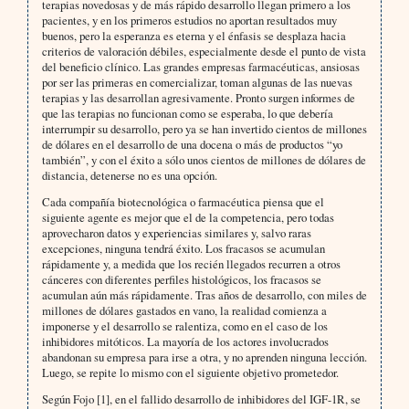
terapias novedosas y de más rápido desarrollo llegan primero a los
pacientes, y en los primeros estudios no aportan resultados muy
buenos, pero la esperanza es eterna y el énfasis se desplaza hacia
criterios de valoración débiles, especialmente desde el punto de vista
del beneficio clínico. Las grandes empresas farmacéuticas, ansiosas
por ser las primeras en comercializar, toman algunas de las nuevas
terapias y las desarrollan agresivamente. Pronto surgen informes de
que las terapias no funcionan como se esperaba, lo que debería
interrumpir su desarrollo, pero ya se han invertido cientos de millones
de dólares en el desarrollo de una docena o más de productos “yo
también”, y con el éxito a sólo unos cientos de millones de dólares de
distancia, detenerse no es una opción.
Cada compañía biotecnológica o farmacéutica piensa que el
siguiente agente es mejor que el de la competencia, pero todas
aprovecharon datos y experiencias similares y, salvo raras
excepciones, ninguna tendrá éxito. Los fracasos se acumulan
rápidamente y, a medida que los recién llegados recurren a otros
cánceres con diferentes perfiles histológicos, los fracasos se
acumulan aún más rápidamente. Tras años de desarrollo, con miles de
millones de dólares gastados en vano, la realidad comienza a
imponerse y el desarrollo se ralentiza, como en el caso de los
inhibidores mitóticos. La mayoría de los actores involucrados
abandonan su empresa para irse a otra, y no aprenden ninguna lección.
Luego, se repite lo mismo con el siguiente objetivo prometedor.
Según Fojo [1], en el fallido desarrollo de inhibidores del IGF-1R, se