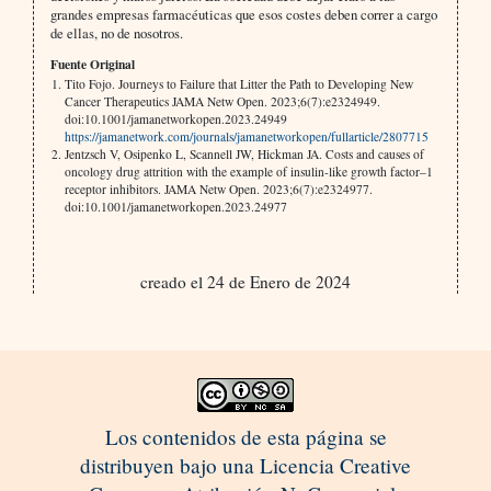
grandes empresas farmacéuticas que esos costes deben correr a cargo
de ellas, no de nosotros.
Fuente Original
Tito Fojo. Journeys to Failure that Litter the Path to Developing New
Cancer Therapeutics JAMA Netw Open. 2023;6(7):e2324949.
doi:10.1001/jamanetworkopen.2023.24949
https://jamanetwork.com/journals/jamanetworkopen/fullarticle/2807715
Jentzsch V, Osipenko L, Scannell JW, Hickman JA. Costs and causes of
oncology drug attrition with the example of insulin-like growth factor–1
receptor inhibitors. JAMA Netw Open. 2023;6(7):e2324977.
doi:10.1001/jamanetworkopen.2023.24977
creado el 24 de Enero de 2024
Los contenidos de esta página se
distribuyen bajo una Licencia Creative