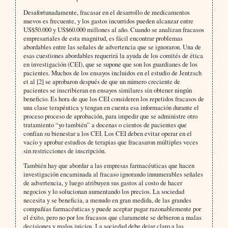
Desafortunadamente, fracasar en el desarrollo de medicamentos
nuevos es frecuente, y los gastos incurridos pueden alcanzar entre
US$50.000 y US$60.000 millones al año. Cuando se analizan fracasos
empresariales de esta magnitud, es fácil encontrar problemas
abordables entre las señales de advertencia que se ignoraron. Una de
esas cuestiones abordables requerirá la ayuda de los comités de ética
en investigación (CEI), que se supone que son los guardianes de los
pacientes. Muchos de los ensayos incluidos en el estudio de Jentzsch
et al [2] se aprobaron después de que un número creciente de
pacientes se inscribieran en ensayos similares sin obtener ningún
beneficio. Es hora de que los CEI consideren los repetidos fracasos de
una clase terapéutica y tengan en cuenta esa información durante el
proceso proceso de aprobación, para impedir que se administre otro
tratamiento “yo también” a docenas o cientos de pacientes que
confían su bienestar a los CEI. Los CEI deben evitar operar en el
vacío y aprobar estudios de terapias que fracasaron múltiples veces
sin restricciones de inscripción.
También hay que abordar a las empresas farmacéuticas que hacen
investigación encaminada al fracaso ignorando innumerables señales
de advertencia, y luego atribuyen sus gastos al costo de hacer
negocios y lo solucionan aumentando los precios. La sociedad
necesita y se beneficia, a menudo en gran medida, de las grandes
compañías farmacéuticas y puede aceptar pagar razonablemente por
el éxito, pero no por los fracasos que claramente se debieron a malas
decisiones y malos juicios. La sociedad debe dejar claro a las