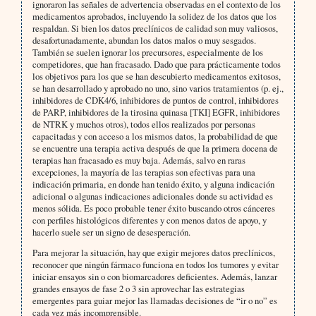
ignoraron las señales de advertencia observadas en el contexto de los
medicamentos aprobados, incluyendo la solidez de los datos que los
respaldan. Si bien los datos preclínicos de calidad son muy valiosos,
desafortunadamente, abundan los datos malos o muy sesgados.
También se suelen ignorar los precursores, especialmente de los
competidores, que han fracasado. Dado que para prácticamente todos
los objetivos para los que se han descubierto medicamentos exitosos,
se han desarrollado y aprobado no uno, sino varios tratamientos (p. ej.,
inhibidores de CDK4/6, inhibidores de puntos de control, inhibidores
de PARP, inhibidores de la tirosina quinasa [TKI] EGFR, inhibidores
de NTRK y muchos otros), todos ellos realizados por personas
capacitadas y con acceso a los mismos datos, la probabilidad de que
se encuentre una terapia activa después de que la primera docena de
terapias han fracasado es muy baja. Además, salvo en raras
excepciones, la mayoría de las terapias son efectivas para una
indicación primaria, en donde han tenido éxito, y alguna indicación
adicional o algunas indicaciones adicionales donde su actividad es
menos sólida. Es poco probable tener éxito buscando otros cánceres
con perfiles histológicos diferentes y con menos datos de apoyo, y
hacerlo suele ser un signo de desesperación.
Para mejorar la situación, hay que exigir mejores datos preclínicos,
reconocer que ningún fármaco funciona en todos los tumores y evitar
iniciar ensayos sin o con biomarcadores deficientes. Además, lanzar
grandes ensayos de fase 2 o 3 sin aprovechar las estrategias
emergentes para guiar mejor las llamadas decisiones de “ir o no” es
cada vez más incomprensible.