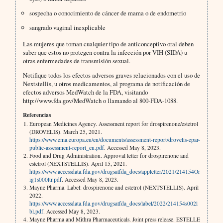
sospecha o conocimiento de cáncer de mama o de endometrio
sangrado vaginal inexplicable
Las mujeres que toman cualquier tipo de anticonceptivo oral deben
saber que estos no protegen contra la infección por VIH (SIDA) u
otras enfermedades de transmisión sexual.
Notifique todos los efectos adversos graves relacionados con el uso de
Nextstellis, u otros medicamentos, al programa de notificación de
efectos adversos MedWatch de la FDA, visitando
http://www.fda.gov/MedWatch o llamando al 800-FDA-1088.
Referencias
European Medicines Agency. Assessment report for drospirenone/estetrol
(DROVELIS). March 25, 2021.
https://www.ema.europa.eu/en/documents/assessment-report/drovelis-epar-
public-assessment-report_en.pdf
. Accessed May 8, 2023.
Food and Drug Administration. Approval letter for drospirenone and
estetrol (NEXTSTELLIS). April 15, 2021.
https://www.accessdata.fda.gov/drugsatfda_docs/appletter/2021/214154Or
ig1s000ltr.pdf
. Accessed May 8, 2023.
Mayne Pharma. Label: drospirenone and estetrol (NEXTSTELLIS). April
2022.
https://www.accessdata.fda.gov/drugsatfda_docs/label/2022/214154s002l
bl.pdf
. Accessed May 8, 2023.
Mayne Pharma and Mithra Pharmaceuticals. Joint press release. ESTELLE