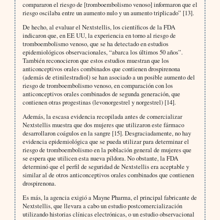
compararon el riesgo de [tromboembolismo venoso] informaron que el
riesgo oscilaba entre un aumento nulo y un aumento triplicado” [13].
De hecho, al evaluar el Nextstellis, los científicos de la FDA
indicaron que, en EE UU, la experiencia en torno al riesgo de
tromboembolismo venoso, que se ha detectado en estudios
epidemiológicos observacionales, “abarca los últimos 50 años”.
También reconocieron que estos estudios muestran que los
anticonceptivos orales combinados que contienen drospirenona
(además de etinilestradiol) se han asociado a un posible aumento del
riesgo de tromboembolismo venoso, en comparación con los
anticonceptivos orales combinados de segunda generación, que
contienen otras progestinas (levonorgestrel y norgestrel) [14].
Además, la escasa evidencia recopilada antes de comercializar
Nextstellis muestra que dos mujeres que utilizaron este fármaco
desarrollaron coágulos en la sangre [15]. Desgraciadamente, no hay
evidencia epidemiológica que se pueda utilizar para determinar el
riesgo de tromboembolismo en la población general de mujeres que
se espera que utilicen esta nueva píldora. No obstante, la FDA
determinó que el perfil de seguridad de Nextstellis era aceptable y
similar al de otros anticonceptivos orales combinados que contienen
drospirenona.
Es más, la agencia exigió a Mayne Pharma, el principal fabricante de
Nextstellis, que llevara a cabo un estudio postcomercialización
utilizando historias clínicas electrónicas, o un estudio observacional