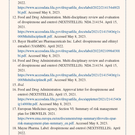
2022.
https://www.accessdata.fda.gov/drugsatfda_docs/label/2022/214154s002l
bl.pdf
. Accessed May 8, 2023.
Food and Drug Administration. Multi-disciplinary review and evaluation
of drospirenone and estetrol (NEXTSTELLIS). NDA 214154. April 15,
2021.
https://www.accessdata.fda.gov/drugsatfda_docs/nda/2021/214154Orig1s
000MultidisciplineR.pdf
. Accessed May 8, 2023.
Bayer HealthCare Pharmaceuticals Inc. Label: drospirenone and ethinyl
estradiol (YASMIN). April 2022.
https://www.accessdata.fda.gov/drugsatfda_docs/label/2022/021098s030l
bl.pdf
. Accessed May 8, 2023.
Food and Drug Administration. Multi-disciplinary review and evaluation
of drospirenone and estetrol (NEXTSTELLIS). NDA 214154. April 15,
2021.
https://www.accessdata.fda.gov/drugsatfda_docs/nda/2021/214154Orig1s
000MultidisciplineR.pdf
. Accessed May 8, 2023.
Ibid.
Food and Drug Administration. Approval letter for drospirenone and
estetrol (NEXTSTELLIS). April 15, 2021.
https://www.accessdata.fda.gov/drugsatfda_docs/appletter/2021/214154Or
ig1s000ltr.pdf
. Accessed May 8, 2023.
European Medicines agency. Section VI: Summary of risk management
plan for DROVELIS. 2021.
https://www.ema.europa.eu/en/documents/rmp-summary/drovelis-epar-
risk-management-plan-summary_en.pdf
. Accessed May 8, 2023.
Mayne Pharma. Label: drospirenone and estetrol (NEXTSTELLIS). April
2022.