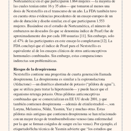
Norteamérica) en el que participaron 1.864 mujeres —la mayoría de
las cuales tenían entre 16 y 35 años— que tomaron al menos una
dosis de Nextstellis en el transcurso de un año. La FDA también tuvo
en cuenta otras evidencias procedentes de un ensayo europeo de un
año de duración y diseño similar, en el que participaron 1.553
mujeres. Basándose en el estudio de Norteamérica, el número de
embarazos no deseados (lo que se denomina índice de Pearl) fue de
aproximadamente dos por cada 100 usuarias [11]. Sin embargo, solo
el 47% de las participantes en este ensayo lo completaron [12]. La
FDA concluyó que el índice de Pearl para el Nextstellis es
equivalente al de los ensayos clínicos de otros anticonceptivos
hormonales combinados. Sin embargo, estas comparaciones
indirectas son problemáticas.
Riesgos de la drospirenona
Nextstellis contiene una progestina de cuarta generación llamada
drospirenona. La drospirenona es similar a la espironolactona
(Aldactone) —un diurético ahorrador de potasio (“píldora de agua”),
que se utiliza para tratar la hipertensión— y puede hacer que el
organismo retenga potasio. Otras píldoras anticonceptivas
combinadas que se comercializan en EE UU desde 2001, y que
también contienen drospirenona —además de etinilestradiol—, son
Loryna, Melamisa, Nikki, Yasmin, Yaz y muchas otras. Estas
píldoras más antiguas que contienen drospirenona se han relacionado
con un mayor riesgo de tromboembolismo venoso (una enfermedad
por la que se forman coágulos de sangre en las venas). Por ejemplo, el
etiquetado/ficha técnica de Yasmin advierte que “los estudios que