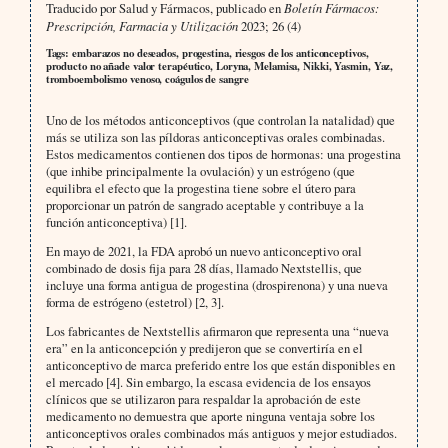
Traducido por Salud y Fármacos, publicado en
Boletín Fármacos:
Prescripción, Farmacia y Utilización
2023; 26 (4)
Tags: embarazos no deseados, progestina, riesgos de los anticonceptivos,
producto no añade valor terapéutico, Loryna, Melamisa, Nikki, Yasmin, Yaz,
tromboembolismo venoso, coágulos de sangre
Uno de los métodos anticonceptivos (que controlan la natalidad) que
más se utiliza son las píldoras anticonceptivas orales combinadas.
Estos medicamentos contienen dos tipos de hormonas: una progestina
(que inhibe principalmente la ovulación) y un estrógeno (que
equilibra el efecto que la progestina tiene sobre el útero para
proporcionar un patrón de sangrado aceptable y contribuye a la
función anticonceptiva) [1].
En mayo de 2021, la FDA aprobó un nuevo anticonceptivo oral
combinado de dosis fija para 28 días, llamado Nextstellis, que
incluye una forma antigua de progestina (drospirenona) y una nueva
forma de estrógeno (estetrol) [2, 3].
Los fabricantes de Nextstellis afirmaron que representa una “nueva
era” en la anticoncepción y predijeron que se convertiría en el
anticonceptivo de marca preferido entre los que están disponibles en
el mercado [4]. Sin embargo, la escasa evidencia de los ensayos
clínicos que se utilizaron para respaldar la aprobación de este
medicamento no demuestra que aporte ninguna ventaja sobre los
anticonceptivos orales combinados más antiguos y mejor estudiados.