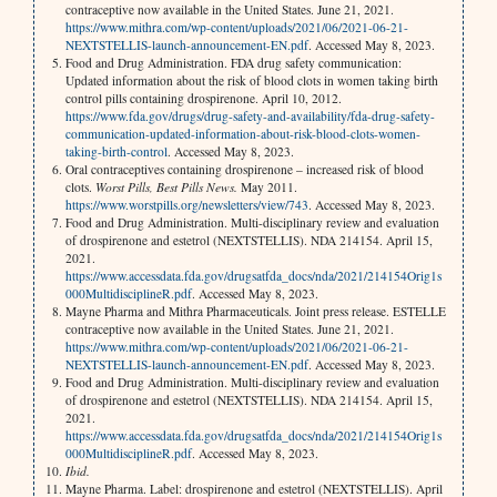
contraceptive now available in the United States. June 21, 2021.
https://www.mithra.com/wp-content/uploads/2021/06/2021-06-21-
NEXTSTELLIS-launch-announcement-EN.pdf
. Accessed May 8, 2023.
Food and Drug Administration. FDA drug safety communication:
Updated information about the risk of blood clots in women taking birth
control pills containing drospirenone. April 10, 2012.
https://www.fda.gov/drugs/drug-safety-and-availability/fda-drug-safety-
communication-updated-information-about-risk-blood-clots-women-
taking-birth-control
. Accessed May 8, 2023.
Oral contraceptives containing drospirenone – increased risk of blood
clots.
Worst Pills, Best Pills News.
May 2011.
https://www.worstpills.org/newsletters/view/743
. Accessed May 8, 2023.
Food and Drug Administration. Multi-disciplinary review and evaluation
of drospirenone and estetrol (NEXTSTELLIS). NDA 214154. April 15,
2021.
https://www.accessdata.fda.gov/drugsatfda_docs/nda/2021/214154Orig1s
000MultidisciplineR.pdf
. Accessed May 8, 2023.
Mayne Pharma and Mithra Pharmaceuticals. Joint press release. ESTELLE
contraceptive now available in the United States. June 21, 2021.
https://www.mithra.com/wp-content/uploads/2021/06/2021-06-21-
NEXTSTELLIS-launch-announcement-EN.pdf
. Accessed May 8, 2023.
Food and Drug Administration. Multi-disciplinary review and evaluation
of drospirenone and estetrol (NEXTSTELLIS). NDA 214154. April 15,
2021.
https://www.accessdata.fda.gov/drugsatfda_docs/nda/2021/214154Orig1s
000MultidisciplineR.pdf
. Accessed May 8, 2023.
Ibid.
Mayne Pharma. Label: drospirenone and estetrol (NEXTSTELLIS). April