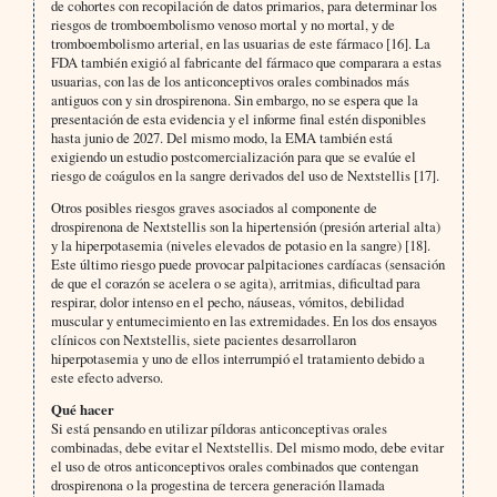
de cohortes con recopilación de datos primarios, para determinar los
riesgos de tromboembolismo venoso mortal y no mortal, y de
tromboembolismo arterial, en las usuarias de este fármaco [16]. La
FDA también exigió al fabricante del fármaco que comparara a estas
usuarias, con las de los anticonceptivos orales combinados más
antiguos con y sin drospirenona. Sin embargo, no se espera que la
presentación de esta evidencia y el informe final estén disponibles
hasta junio de 2027. Del mismo modo, la EMA también está
exigiendo un estudio postcomercialización para que se evalúe el
riesgo de coágulos en la sangre derivados del uso de Nextstellis [17].
Otros posibles riesgos graves asociados al componente de
drospirenona de Nextstellis son la hipertensión (presión arterial alta)
y la hiperpotasemia (niveles elevados de potasio en la sangre) [18].
Este último riesgo puede provocar palpitaciones cardíacas (sensación
de que el corazón se acelera o se agita), arritmias, dificultad para
respirar, dolor intenso en el pecho, náuseas, vómitos, debilidad
muscular y entumecimiento en las extremidades. En los dos ensayos
clínicos con Nextstellis, siete pacientes desarrollaron
hiperpotasemia y uno de ellos interrumpió el tratamiento debido a
este efecto adverso.
Qué hacer
Si está pensando en utilizar píldoras anticonceptivas orales
combinadas, debe evitar el Nextstellis. Del mismo modo, debe evitar
el uso de otros anticonceptivos orales combinados que contengan
drospirenona o la progestina de tercera generación llamada