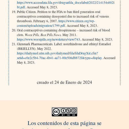
https://www.accessdata.fda.gov/drugsatfda_docs/label/2022/214154s002l
bl.pdf
. Accessed May 8, 2023.
Public Citizen. Petition to the FDA to ban third generation oral
contraceptives containing desogestrel due to increased risk of venous
thrombosis. February 6, 2007.
https://www.citizen.org/wp-
content/uploads/migration/1799.pdf
. Accessed May 8, 2023.
Oral contraceptives containing drospirenone – increased risk of blood
clots.
Worst Pills, Best Pills News.
May 2011.
https://www.worstpills.org/newsletters/view/743
. Accessed May 8, 2023.
Glenmark Pharmaceuticals. Label: norethindrone and ethinyl Estradiol
(BRIELLYN). May 2022.
https://dailymed.nlm.nih.gov/dailymed/fda/fdaDrugXsl.cfm?
setid=c0e2c5b4-70ac-4b41-aa71-00e506dbb72f&type=display
. Accessed
May 8, 2023.
creado el 24 de Enero de 2024
Los contenidos de esta página se