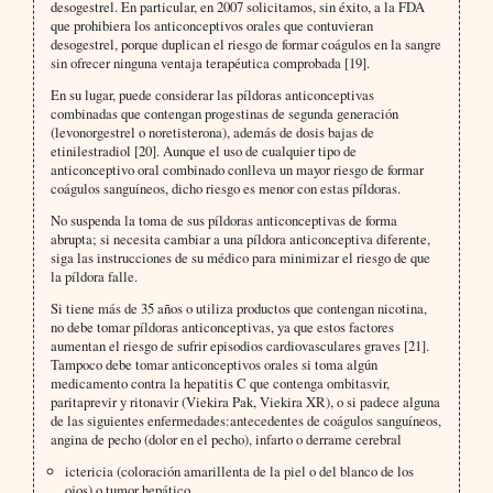
desogestrel. En particular, en 2007 solicitamos, sin éxito, a la FDA
que prohibiera los anticonceptivos orales que contuvieran
desogestrel, porque duplican el riesgo de formar coágulos en la sangre
sin ofrecer ninguna ventaja terapéutica comprobada [19].
En su lugar, puede considerar las píldoras anticonceptivas
combinadas que contengan progestinas de segunda generación
(levonorgestrel o noretisterona), además de dosis bajas de
etinilestradiol [20]. Aunque el uso de cualquier tipo de
anticonceptivo oral combinado conlleva un mayor riesgo de formar
coágulos sanguíneos, dicho riesgo es menor con estas píldoras.
No suspenda la toma de sus píldoras anticonceptivas de forma
abrupta; si necesita cambiar a una píldora anticonceptiva diferente,
siga las instrucciones de su médico para minimizar el riesgo de que
la píldora falle.
Si tiene más de 35 años o utiliza productos que contengan nicotina,
no debe tomar píldoras anticonceptivas, ya que estos factores
aumentan el riesgo de sufrir episodios cardiovasculares graves [21].
Tampoco debe tomar anticonceptivos orales si toma algún
medicamento contra la hepatitis C que contenga ombitasvir,
paritaprevir y ritonavir (Viekira Pak, Viekira XR), o si padece alguna
de las siguientes enfermedades:antecedentes de coágulos sanguíneos,
angina de pecho (dolor en el pecho), infarto o derrame cerebral
ictericia (coloración amarillenta de la piel o del blanco de los
ojos) o tumor hepático