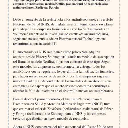
compras de antibióticos, modelo Netflix, plan nacional de resistencia a los
antimicrobianos, Zavifecta, Fetroja
Dado el aumento de la resistencia a los antimicrobianos, el Servicio
Nacional de Salud (NHS) de Inglaterra está intensificando sus planes
para alejar a las empresas farmacéuticas de las ventas basadas en
volumen e incentivar la investigación en nuevos antimicrobianos,
según una noticia publicada en Pharmaceutical Technology que
resumimos a continuación [1].
El año pasado, el NHS inició un estudio piloto para adquirir
antibióticos de Pfizer y Shionogi utilizando un modelo de suscripción
(el llamado modelo Netflix), el primer contrato de este tipo. Según
este modelo, las empresas se comprometen a entregar todos los
antibióticos que se requieran, lo que elimina la motivación financiera
para hacer un uso excesivo de antibióticos. Las empresas ingresan
una cantidad fija (independiente de las unidades de antibióticos que
entreguen). Se espera que el monto de estos contratos contribuya a
abordar la falta de inversión en el desarrollo nuevos antimicrobianos
Para elaborar el primer contrato, el Instituto Nacional para la
Excelencia en Salud y Atención Médica de Inglaterra (NICE) tuvo
que estimar el valor de Zavifecta (ceftazidima-avibactam) de Pfizer
y Fetroja (cefiderocol) de Shionogi para el NHS, y las empresas
tuvieron que diseñar un nuevo modelo de reembolso.
Ahora el NHS, como parte del plan quinquenal del Reino Unido para