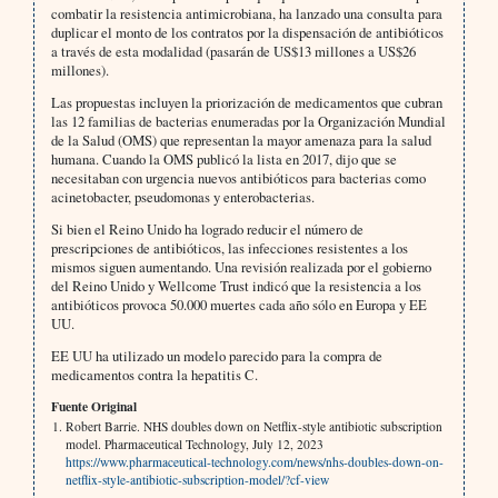
combatir la resistencia antimicrobiana, ha lanzado una consulta para
duplicar el monto de los contratos por la dispensación de antibióticos
a través de esta modalidad (pasarán de US$13 millones a US$26
millones).
Las propuestas incluyen la priorización de medicamentos que cubran
las 12 familias de bacterias enumeradas por la Organización Mundial
de la Salud (OMS) que representan la mayor amenaza para la salud
humana. Cuando la OMS publicó la lista en 2017, dijo que se
necesitaban con urgencia nuevos antibióticos para bacterias como
acinetobacter, pseudomonas y enterobacterias.
Si bien el Reino Unido ha logrado reducir el número de
prescripciones de antibióticos, las infecciones resistentes a los
mismos siguen aumentando. Una revisión realizada por el gobierno
del Reino Unido y Wellcome Trust indicó que la resistencia a los
antibióticos provoca 50.000 muertes cada año sólo en Europa y EE
UU.
EE UU ha utilizado un modelo parecido para la compra de
medicamentos contra la hepatitis C.
Fuente Original
Robert Barrie. NHS doubles down on Netflix-style antibiotic subscription
model. Pharmaceutical Technology, July 12, 2023
https://www.pharmaceutical-technology.com/news/nhs-doubles-down-on-
netflix-style-antibiotic-subscription-model/?cf-view