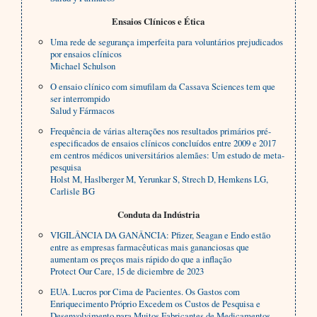
Ensaios Clínicos e Ética
Uma rede de segurança imperfeita para voluntários prejudicados
por ensaios clínicos
Michael Schulson
O ensaio clínico com simufilam da Cassava Sciences tem que
ser interrompido
Salud y Fármacos
Frequência de várias alterações nos resultados primários pré-
especificados de ensaios clínicos concluídos entre 2009 e 2017
em centros médicos universitários alemães: Um estudo de meta-
pesquisa
Holst M, Haslberger M, Yerunkar S, Strech D, Hemkens LG,
Carlisle BG
Conduta da Indústria
VIGILÂNCIA DA GANÂNCIA: Pfizer, Seagan e Endo estão
entre as empresas farmacêuticas mais gananciosas que
aumentam os preços mais rápido do que a inflação
Protect Our Care, 15 de diciembre de 2023
EUA. Lucros por Cima de Pacientes. Os Gastos com
Enriquecimento Próprio Excedem os Custos de Pesquisa e
Desenvolvimento para Muitos Fabricantes de Medicamentos