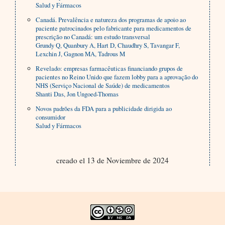
Salud y Fármacos
Canadá. Prevalência e natureza dos programas de apoio ao
paciente patrocinados pelo fabricante para medicamentos de
prescrição no Canadá: um estudo transversal
Grundy Q, Quanbury A, Hart D, Chaudhry S, Tavangar F,
Lexchin J, Gagnon MA, Tadrous M
Revelado: empresas farmacêuticas financiando grupos de
pacientes no Reino Unido que fazem lobby para a aprovação do
NHS (Serviço Nacional de Saúde) de medicamentos
Shanti Das, Jon Ungoed-Thomas
Novos padrões da FDA para a publicidade dirigida ao
consumidor
Salud y Fármacos
creado el 13 de Noviembre de 2024