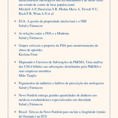
medicamentos oncológicos não recomendados e de baixo valor:
um estudo de coorte de base populacional
Mitchell A P, Dusetzina S B, Mishra Meza A, Trivedi N U,
Bach P B, Winn A N et al
EUA: A gestão da propriedade intelectual e o NIH
Salud y Fármacos
As relações entre a FDA e a Moderna
Salud y Fármacos
Grupos criticam a proposta da FDA para monitoramento do
abuso de opioides
Kristina Fiore
Mapeando o Universo de Subvenções da PhRMA. Uma análise
dos US$ 6 bilhões em subvenções distribuídos pela PhRMA e
suas empresas membras
Mike Tanglis
Pagamentos da indústria e hábitos de prescrição dos urologistas
Salud y Fármacos
Novo Nordisk entrega grandes quantidades de dinheiro aos
médicos estadunidenses especializados em obesidade
Salud y Fármacos
Brasil. Táticas da Novo Nordisk para incluir a liraglutide (irmão
do Ozempic) no SUS