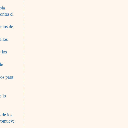
bia
ontra el
ntos de
ellos
 los
de
zos para
e lo
 de los
promueve