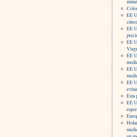
minu
Colom
EE UU
cánce
EE UU
preci
EE UU
Viag
EE U
medi
EE UU
medic
EE UU
evita
Esta
EE U
esper
Euro
Holan
medic
un m