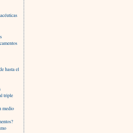
acéuticas
es
icamentos
e hasta el
s
 triple
en medio
mentos?
timo