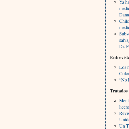
Ya ha
medi
Dana
Chile
medi
Subve
salva
Dr. 
Entrevist
Los 
Colom
“No h
Tratados 
Menti
licen
Revis
Unido
Un T