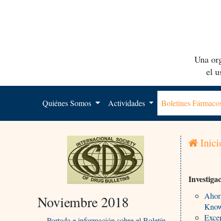
Una org
el 
Quiénes Somos
Actividades
Boletines Fármac
Inici
Investiga
Ahorr
Noviembre 2018
Knowl
Excep
Portada e información sobre el Boletín