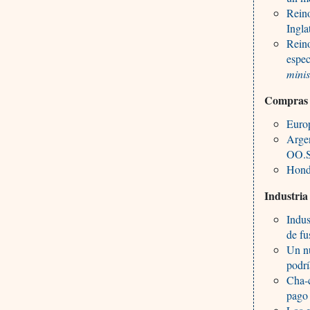
Reino
Ingla
Reino
espec
minis
Compras
Europ
Argen
OO.S
Hond
Industri
Indus
de fu
Un nu
podrí
Cha-c
pago