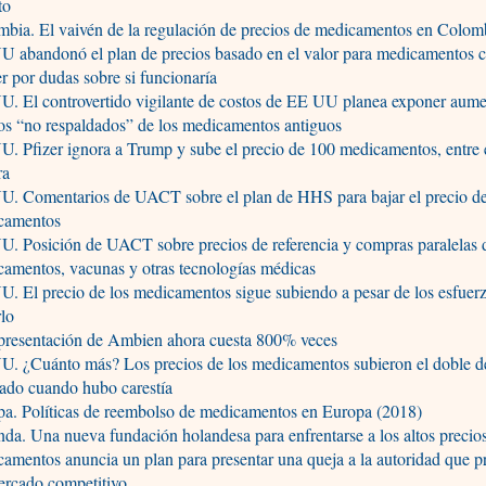
to
bia. El vaivén de la regulación de precios de medicamentos en Colom
 abandonó el plan de precios basado en el valor para medicamentos c
r por dudas sobre si funcionaría
. El controvertido vigilante de costos de EE UU planea exponer aume
os “no respaldados” de los medicamentos antiguos
. Pfizer ignora a Trump y sube el precio de 100 medicamentos, entre 
ra
U. Comentarios de UACT sobre el plan de HHS para bajar el precio de
camentos
. Posición de UACT sobre precios de referencia y compras paralelas 
amentos, vacunas y otras tecnologías médicas
. El precio de los medicamentos sigue subiendo a pesar de los esfuer
rlo
 presentación de Ambien ahora cuesta 800% veces
U. ¿Cuánto más? Los precios de los medicamentos subieron el doble d
ado cuando hubo carestía
pa. Políticas de reembolso de medicamentos en Europa (2018)
da. Una nueva fundación holandesa para enfrentarse a los altos precios
amentos anuncia un plan para presentar una queja a la autoridad que 
ercado competitivo