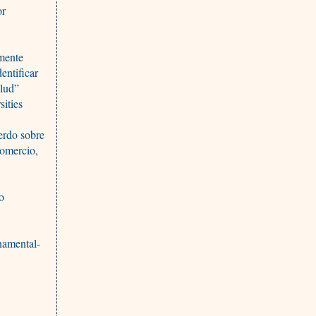
or
lmente
entificar
alud”
ities
erdo sobre
Comercio,
so
namental-