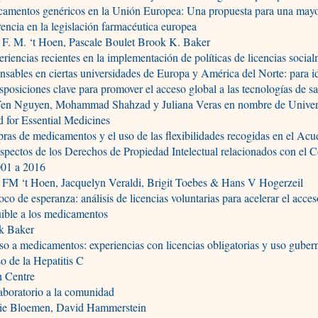
camentos genéricos en la Unión Europea: Una propuesta para una may
encia en la legislación farmacéutica europea
 F. M. ‘t Hoen, Pascale Boulet Brook K. Baker
riencias recientes en la implementación de políticas de licencias socia
nsables en ciertas universidades de Europa y América del Norte: para id
isposiciones clave para promover el acceso global a las tecnologías de s
Yen Nguyen, Mohammad Shahzad y Juliana Veras en nombre de Univers
d for Essential Medicines
as de medicamentos y el uso de las flexibilidades recogidas en el Acu
spectos de los Derechos de Propiedad Intelectual relacionados con el 
001 a 2016
 FM ‘t Hoen, Jacquelyn Veraldi, Brigit Toebes & Hans V Hogerzeil
co de esperanza: análisis de licencias voluntarias para acelerar el acce
ible a los medicamentos
k Baker
o a medicamentos: experiencias con licencias obligatorias y uso guber
so de la Hepatitis C
h Centre
aboratorio a la comunidad
ie Bloemen, David Hammerstein