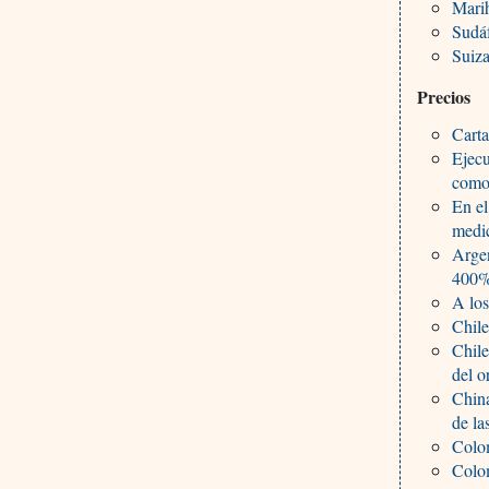
Mari
Sudáf
Suiza
Precios
Carta
Ejecu
como 
En el
medi
Argen
400
A los
Chile
Chile
del o
China
de la
Colom
Colom