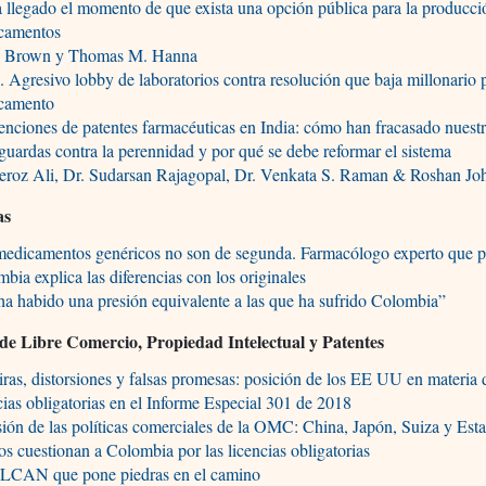
 llegado el momento de que exista una opción pública para la producci
camentos
 Brown y Thomas M. Hanna
. Agresivo lobby de laboratorios contra resolución que baja millonario 
camento
nciones de patentes farmacéuticas en India: cómo han fracasado nuest
guardas contra la perennidad y por qué se debe reformar el sistema
Feroz Ali, Dr. Sudarsan Rajagopal, Dr. Venkata S. Raman & Roshan Jo
as
medicamentos genéricos no son de segunda. Farmacólogo experto que p
bia explica las diferencias con los originales
a habido una presión equivalente a las que ha sufrido Colombia”
de Libre Comercio, Propiedad Intelectual y Patentes
ras, distorsiones y falsas promesas: posición de los EE UU en materia 
cias obligatorias en el Informe Especial 301 de 2018
ión de las políticas comerciales de la OMC: China, Japón, Suiza y Est
s cuestionan a Colombia por las licencias obligatorias
LCAN que pone piedras en el camino