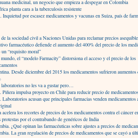
huana medicinal, un negocio que empieza a despegar en Colombia
rica planta cara a la tuberculosis resistente
. Inquietud por escasez medicamentos y vacunas en Suiza, país de farm
 de la sociedad civil a Naciones Unidas para reclamar precios asequibl
tivo farmacéutico defiende el aumento del 400% del precio de los med
un “requisito moral”
 mundo, el “modelo Farmacity” distorsiona el acceso y el precio de los
camentos
tina. Desde diciembre del 2015 los medicamentos sufrieron aumentos d
%
 laboratorios no les va a gustar pero…
. Piñera impulsa proyecto en Chile para reducir precio de medicamento
. Laboratorios acusan que principales farmacias venden medicamentos al
riginal
 acelera los recortes de precios de los medicamentos contra el cáncer 
s protestas por el contrabando de genéricos de India
bia. ¿Qué opinan las farmacéuticas sobre ajustes a precios de medica
bia. La gran regulación de precios de medicamentos que se cayó a úl