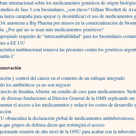
bate internacional sobre los medicamentos genéricos de origen biológi
studios de fase 3 con biosimilares, ¿son éticos? Gillian Woollett de Ava
a lanza campaña para apoyar (y desmitificar) el uso de medicamentos 
A amonesta a Big Pharma por atrasos en la comercialización de biosim
ña. ¿Por qué no se usan más medicamentos genéricos?
apropiado requisito de “intercambiabilidad” para los biosimilares costar
ones a EE UU
céutica multinacional renueva las presiones contra los genéricos argen
patitis C
Innovación
nción y control del cáncer en el contexto de un enfoque integrado
o los antibióticos ya no son negocio
oyecto de Insulina Abierta: un estudio de caso para medicamentos ‘bio
 de diversas fundaciones al Director General de la OMS explicando un 
mentar el acceso a los medicamentos y reducir los costos de desarrollo 
ucción
 obstaculiza la declaración global de medicamentos antituberculosos,
n que grupos de defensa dicen que restringirá el acceso
cionante reunión de alto nivel de la ONU para acabar con la tuberculo