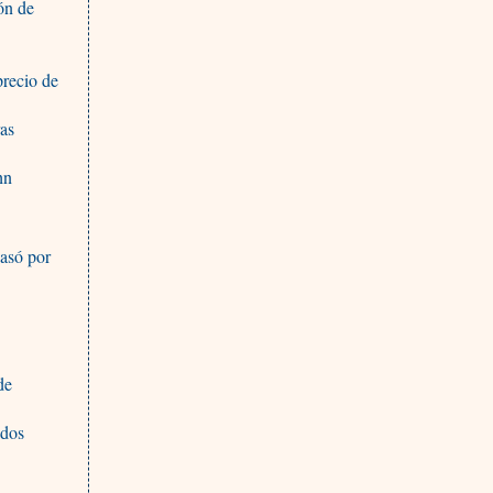
ón de
precio de
ras
hn
asó por
de
ados