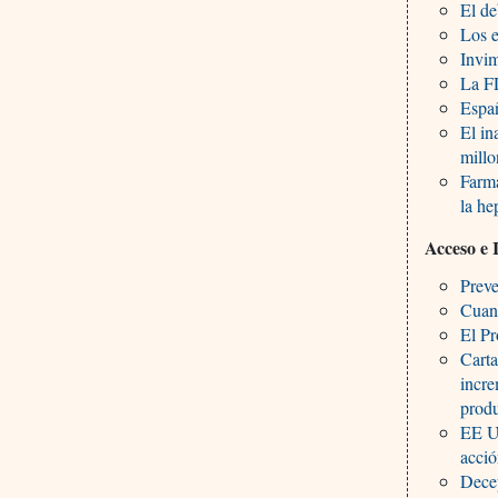
El de
Los e
Invim
La FD
Espa
El in
mill
Farma
la he
Acceso e 
Preve
Cuand
El Pr
Carta
incre
prod
EE UU
acció
Decep