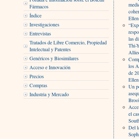
medi
Fármacos
coher
Índice
Ellen
Investigaciones
“Expe
respo
Entrevistas
las d
Tratados de Libre Comercio, Propiedad
Thi-
Intelectual y Patentes
Allie
Genéricos y Biosimilares
Compr
los A
Acceso e Innovación
de 2
Precios
Ellen
Compras
Un po
asequ
Industria y Mercado
Broo
Acces
el ca
Sout
Del l
Soph