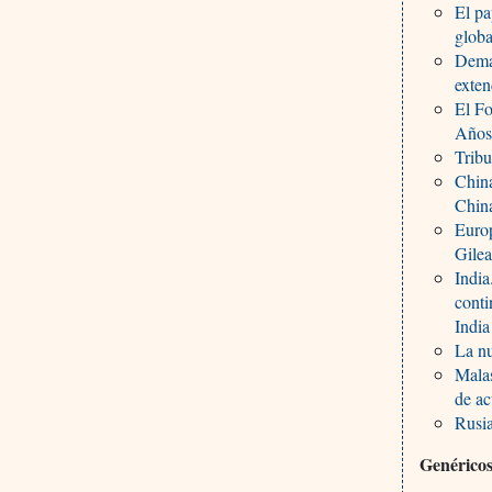
El pa
globa
Demas
exten
El Fo
Años 
Tribu
China
Chin
Europ
Gilea
India
conti
India
La nu
Malas
de a
Rusia
Genéricos