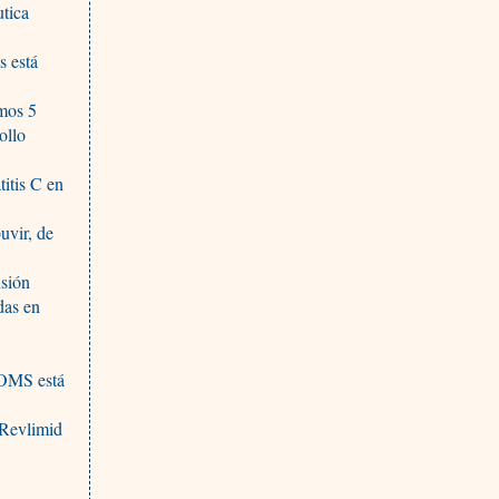
utica
s está
imos 5
ollo
itis C en
uvir, de
nsión
das en
a OMS está
 Revlimid