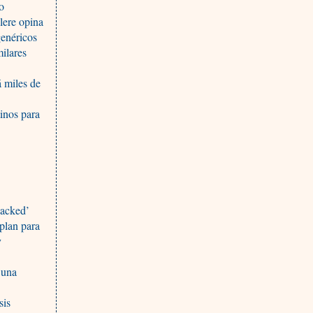
co
lere opina
genéricos
ilares
á miles de
tinos para
hacked’
plan para
y
 una
sis