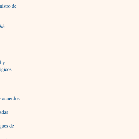
nistro de
lth
d y
ógicos
 y acuerdos
tadas
ques de