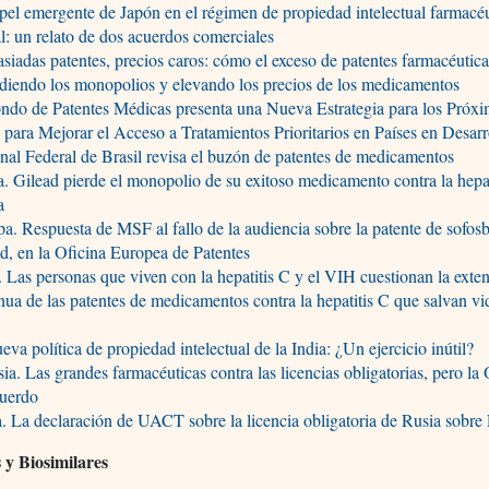
pel emergente de Japón en el régimen de propiedad intelectual farmacé
l: un relato de dos acuerdos comerciales
iadas patentes, precios caros: cómo el exceso de patentes farmacéutica
diendo los monopolios y elevando los precios de los medicamentos
ndo de Patentes Médicas presenta una Nueva Estrategia para los Próx
para Mejorar el Acceso a Tratamientos Prioritarios en Países en Desarr
nal Federal de Brasil revisa el buzón de patentes de medicamentos
. Gilead pierde el monopolio de su exitoso medicamento contra la hepat
a
a. Respuesta de MSF al fallo de la audiencia sobre la patente de sofosb
d, en la Oficina Europea de Patentes
. Las personas que viven con la hepatitis C y el VIH cuestionan la exte
nua de las patentes de medicamentos contra la hepatitis C que salvan vi
eva política de propiedad intelectual de la India: ¿Un ejercicio inútil?
ia. Las grandes farmacéuticas contra las licencias obligatorias, pero l
cuerdo
. La declaración de UACT sobre la licencia obligatoria de Rusia sobre
 y Biosimilares