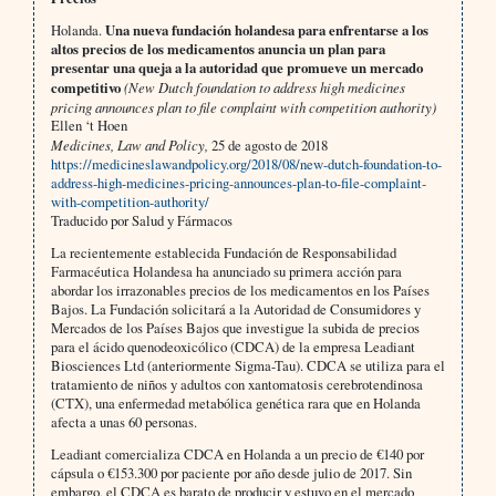
Holanda.
Una nueva fundación holandesa para enfrentarse a los
altos precios de los medicamentos anuncia un plan para
presentar una queja a la autoridad que promueve un mercado
competitivo
(New Dutch foundation to address high medicines
pricing announces plan to file complaint with competition authority)
Ellen ‘t Hoen
Medicines, Law and Policy,
25 de agosto de 2018
https://medicineslawandpolicy.org/2018/08/new-dutch-foundation-to-
address-high-medicines-pricing-announces-plan-to-file-complaint-
with-competition-authority/
Traducido por Salud y Fármacos
La recientemente establecida Fundación de Responsabilidad
Farmacéutica Holandesa ha anunciado su primera acción para
abordar los irrazonables precios de los medicamentos en los Países
Bajos. La Fundación solicitará a la Autoridad de Consumidores y
Mercados de los Países Bajos que investigue la subida de precios
para el ácido quenodeoxicólico (CDCA) de la empresa Leadiant
Biosciences Ltd (anteriormente Sigma-Tau). CDCA se utiliza para el
tratamiento de niños y adultos con xantomatosis cerebrotendinosa
(CTX), una enfermedad metabólica genética rara que en Holanda
afecta a unas 60 personas.
Leadiant comercializa CDCA en Holanda a un precio de €140 por
cápsula o €153.300 por paciente por año desde julio de 2017. Sin
embargo, el CDCA es barato de producir y estuvo en el mercado