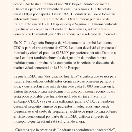
desde 1976 hasta al menos el año 2008 bajo el nombre de marca
Chenofalk para el tratamiento de cálculos biliares. El Chenofalk
cuesta €0,28 por cápsula. Desde 1999, Chenofalk se usó de forma no
autorizada para el tratamiento de CTX y el precio por un año de
tratamiento era de €308. Después de que Sigma-Tau Pharmaceuticals
(que luego se convirtió en Leadiant Biosciences) adquiriera los
derechos de Chenofalk, en 2015 el producto fue retirado del mercado.
En 2017, la Agencia Europea de Medicamentos aprobó Leadiants
CDCA para el tratamiento de CTX. Leadiant devolvió el producto al
mercado y elevó el precio a €153.300 por paciente por año. Debido a
que Leadiant también obtuvo la designación de medicamento
huérfano para el producto, la compañía se beneficia de diez años de
exclusividad comercial en la Unión Europea.
Según la EMA, una “designación huérfana” significa que se usa para
tratar enfermedades debilitantes crónicas o que ponen en peligro la
vida, y que afectan a no más de cinco de cada 10.000 personas en la
Unión Europea, o para medicamentos que, por razones económicas,
sería poco probable que fuera desarrollado sin incentivos. Sin
embargo, CDCA ya se estaba utilizando para la CTX. Teniendo en
cuenta el pequeño número de pacientes involucrados, uno puede
preguntarse si el costo de preparar el archivo de registro para obtener
el visto bueno formal por parte de la EMA justifica el precio de
monopolio que Leadiant está solicitando ahora.
“Creemos que la práctica de Leadiant es socialmente inaceptable”,