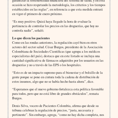
garantizar la sostenibilidad financiera del sistema de salud, y en esta
ocasión se hizo respetando la metodología, los criterios y los tiempos
establecidos en las reglas”, en referencia a que esta medida entrará
en vigor el primero de enero próximo.
“Es muy positivo. Quizá haya llegado la hora de evaluar la
pertinencia de controlar los precios en las droguerías, que hoy no
controla nadie”, señaló.
Lo que dicen los pacientes
Como en las rondas anteriores, la regulación cayó bien en otros
actores del sector salud. César Burgos, presidente de la Asociación
Colombiana de Sociedades Científicas (que agrupa a los médicos
especialistas del país), destaca que en este listado se incluya una
cantidad significativa de fármacos adquiridos por los usuarios en las
droguerías y no a través de las EPS o los hospitales.
“Esto es de un impacto supremo para el bienestar y el bolsillo de la
gente porque se pone en cintura toda la cadena de distribución de
estos insumos, algo que no se había hecho hasta ahora”, dice.
“Esperamos que el nuevo gobierno fortalezca esta política favorable
para todos, pero que no está libre de grandes obstáculos”, remata
Burgos.
Denis Silva, vocero de Pacientes Colombia, afirma que desde su
tribuna celebran la regulación de precios, “justa, necesaria y
pertinente”. Sin embargo, agrega, “como no hay dicha completa, nos