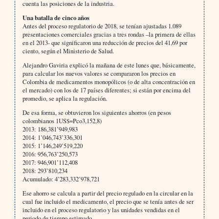
cuenta las posiciones de la industria.
Una batalla de cinco años
Antes del proceso regulatorio de 2018, se tenían ajustadas 1.089
presentaciones comerciales gracias a tres rondas –la primera de ellas
en el 2013- que significaron una reducción de precios del 41,69 por
ciento, según el Ministerio de Salud.
Alejandro Gaviria explicó la mañana de este lunes que, básicamente,
para calcular los nuevos valores se compararon los precios en
Colombia de medicamentos monopólicos (o de alta concentración en
el mercado) con los de 17 países diferentes; si están por encima del
promedio, se aplica la regulación.
De esa forma, se obtuvieron los siguientes ahorros (en pesos
colombianos 1US$=Pco3,152,8)
2013: 186,381’949,983
2014: 1’046,743’336,301
2015: 1’146,249’519,220
2016: 956,763’250,573
2017: 946,901’112,408
2018: 293’810,234
Acumulado: 4’283,332’978,721
Ese ahorro se calcula a partir del precio regulado en la circular en la
cual fue incluido el medicamento, el precio que se tenía antes de ser
incluido en el proceso regulatorio y las unidades vendidas en el
periodo de tiempo estimado.