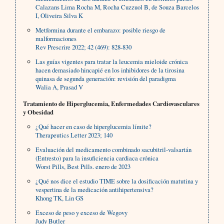
Calazans Lima Rocha M, Rocha Cuzzuol B, de Souza Barcelos
I, Oliveira Silva K
Metformina durante el embarazo: posible riesgo de
malformaciones
Rev Prescrire 2022; 42 (469): 828-830
Las guías vigentes para tratar la leucemia mieloide crónica
hacen demasiado hincapié en los inhibidores de la tirosina
quinasa de segunda generación: revisión del paradigma
Walia A, Prasad V
Tratamiento de Hiperglucemia, Enfermedades Cardiovasculares
y Obesidad
¿Qué hacer en caso de hiperglucemia límite?
Therapeutics Letter 2023; 140
Evaluación del medicamento combinado sacubitril-valsartán
(Entresto) para la insuficiencia cardiaca crónica
Worst Pills, Best Pills. enero de 2023
¿Qué nos dice el estudio TIME sobre la dosificación matutina y
vespertina de la medicación antihipertensiva?
Khong TK, Lin GS
Exceso de peso y exceso de Wegovy
Judy Butler