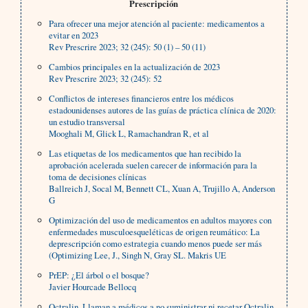
Prescripción
Para ofrecer una mejor atención al paciente: medicamentos a
evitar en 2023
Rev Prescrire 2023; 32 (245): 50 (1) – 50 (11)
Cambios principales en la actualización de 2023
Rev Prescrire 2023; 32 (245): 52
Conflictos de intereses financieros entre los médicos
estadounidenses autores de las guías de práctica clínica de 2020:
un estudio transversal
Mooghali M, Glick L, Ramachandran R, et al
Las etiquetas de los medicamentos que han recibido la
aprobación acelerada suelen carecer de información para la
toma de decisiones clínicas
Ballreich J, Socal M, Bennett CL, Xuan A, Trujillo A, Anderson
G
Optimización del uso de medicamentos en adultos mayores con
enfermedades musculoesqueléticas de origen reumático: La
deprescripción como estrategia cuando menos puede ser más
(Optimizing Lee, J., Singh N, Gray SL. Makris UE
PrEP: ¿El árbol o el bosque?
Javier Hourcade Bellocq
Octralin. Llaman a médicos a no suministrar ni recetar Octralin