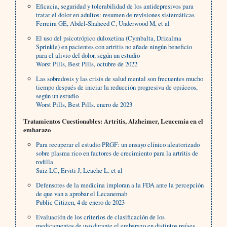
Eficacia, seguridad y tolerabilidad de los antidepresivos para
tratar el dolor en adultos: resumen de revisiones sistemáticas
Ferreira GE, Abdel-Shaheed C, Underwood M, et al
El uso del psicotrópico duloxetina (Cymbalta, Drizalma
Sprinkle) en pacientes con artritis no añade ningún beneficio
para el alivio del dolor, según un estudio
Worst Pills, Best Pills, octubre de 2022
Las sobredosis y las crisis de salud mental son frecuentes mucho
tiempo después de iniciar la reducción progresiva de opiáceos,
según un estudio
Worst Pills, Best Pills. enero de 2023
Tratamientos Cuestionables: Artritis, Alzheimer, Leucemia en el
embarazo
Para recuperar el estudio PRGF: un ensayo clínico aleatorizado
sobre plasma rico en factores de crecimiento para la artritis de
rodilla
Saiz LC, Erviti J, Leache L. et al
Defensores de la medicina imploran a la FDA ante la percepción
de que van a aprobar el Lecanemab
Public Citizen, 4 de enero de 2023
Evaluación de los criterios de clasificación de los
medicamentos de uso durante el embarazo en distintos países