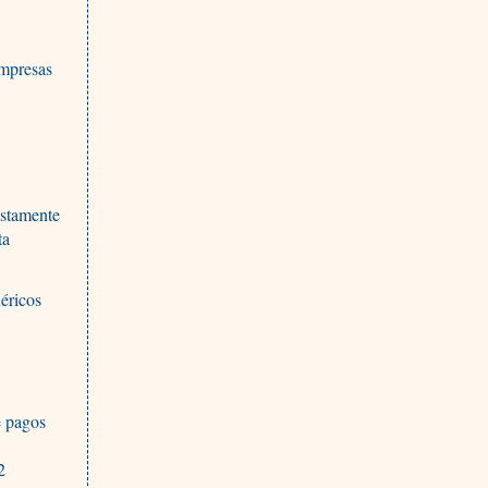
empresas
estamente
ta
néricos
e pagos
2