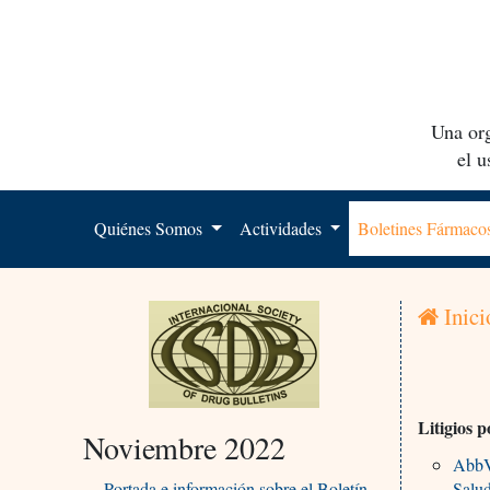
Una org
el 
Quiénes Somos
Actividades
Boletines Fármac
Inici
Litigios 
Noviembre 2022
AbbV
Portada e información sobre el Boletín
Salu