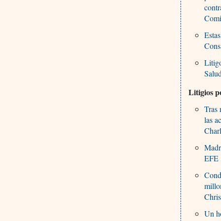
contr
Comi
Estas
Cons
Litig
Salu
Litigios 
Tras 
las a
Charl
Madre
EFE
Cond
mill
Chri
Un ho