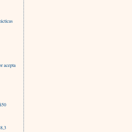
ácticas
or acepta
S$50
$8,3