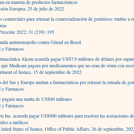
ía en materia de productos farmacéuticos
ión Europea, 25 de julio de 2022
s comerciales para retrasar la comercialización de genéricos: multas a 
peas
rescrire 2022; 31 (239): 195
nda antimonopolio contra Gilead en Brasil
d y Fármacos
armacéutica Akorn acuerda pagar US$7,9 millones de dólares por supu
 que Medicare pagara por medicamentos que no eran de venta con rece
tment of Justice, 15 de septiembre de 2022
 del Sur y Europa multan a farmacéuticas por retrasar la entrada de ge
d y Fármacos
r pagará una multa de US$40 millones
d y Fármacos
n Inc. acuerda pagar US$900 millones para resolver las acusaciones d
bidos a médicos
nited States of Justice, Office of Public Affairs, 26 de septiembre, 202