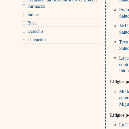
Fármacos
Endo 
Índice
Salu
Ética
J&J 
Derecho
Salu
Litigación
Teva 
Salu
La ju
contr
Infob
Litigios 
Moder
contr
Migu
Litigios 
La UE