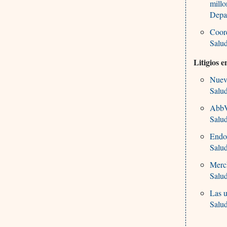
millo
Depar
Coord
Salu
Litigios 
Nueva
Salu
AbbVi
Salu
Endo 
Salu
Merck
Salu
Las u
Salu