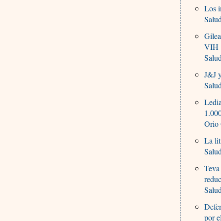
Los 
Salu
Gilea
VIH
Salu
J&J y
Salu
Ledia
1.000
Orio
La li
Salu
Teva 
reduc
Salu
Defen
por e