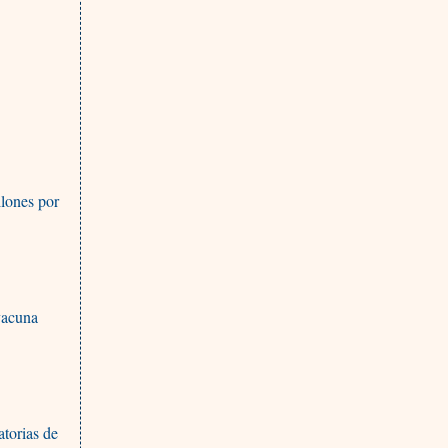
llones por
vacuna
atorias de