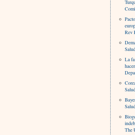
Turqu
Comis
Pacto
euro
Rev P
Dema
Salu
La f
hacer
Depar
Corea
Salu
Baye
Salu
Bioge
inde
The U