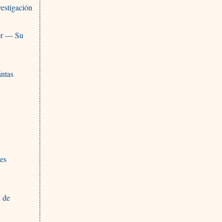
vestigación
tor — Su
ántas
des
l de