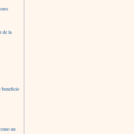
dores
z de la
 beneficio
a como un