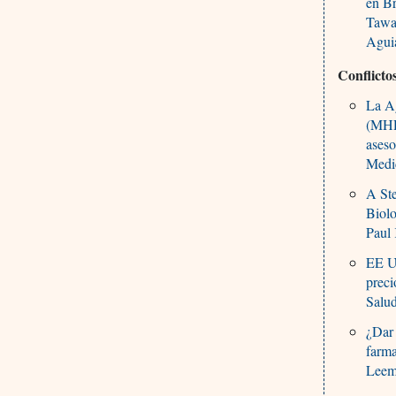
en Br
Tawa
Agui
Conflicto
La A
(MHRA
aseso
Medic
A Ste
Biolo
Paul
EE U
preci
Salu
¿Dar 
farma
Leem