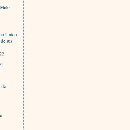
 Melo
ino Unido
 de sus
022
ct
n de
te