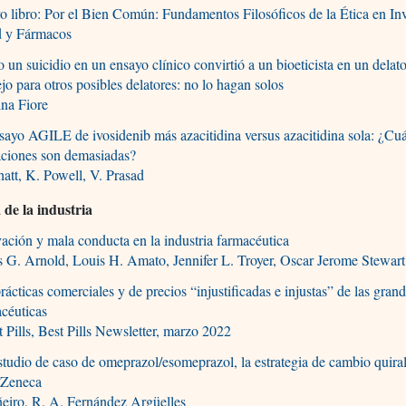
 libro: Por el Bien Común: Fundamentos Filosóficos de la Ética en In
d y Fármacos
un suicidio en un ensayo clínico convirtió a un bioeticista en un dela
jo para otros posibles delatores: no lo hagan solos
ina Fiore
sayo AGILE de ivosidenib más azacitidina versus azacitidina sola: ¿Cu
aciones son demasiadas?
att, K. Powell, V. Prasad
de la industria
ación y mala conducta en la industria farmacéutica
 G. Arnold, Louis H. Amato, Jennifer L. Troyer, Oscar Jerome Stewart
rácticas comerciales y de precios “injustificadas e injustas” de las gran
céuticas
 Pills, Best Pills Newsletter, marzo 2022
tudio de caso de omeprazol/esomeprazol, la estrategia de cambio quira
aZeneca
ñeiro, R. A. Fernández Argüelles