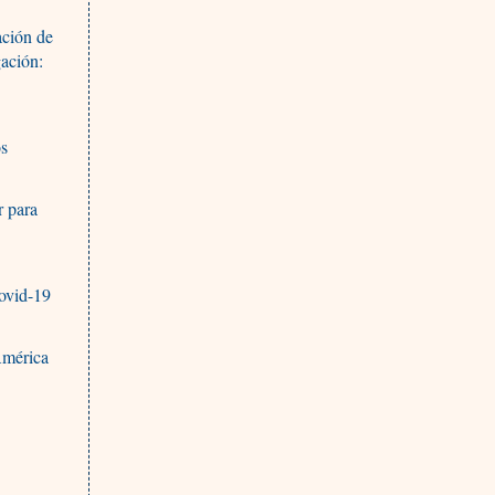
ación de
gación:
os
r para
covid-19
América