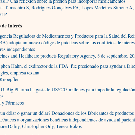
asil? Una reflexión sobre la presión para incorporar medicamentos
ta Tamachiro S, Rodrigues Gonçalves FA, Lopes Medeiros Simone A,
ar P
s de Interés
gencia Reguladora de Medicamentos y Productos para la Salud del Re
) adopta un nuevo código de prácticas sobre los conflictos de interés
res independientes
ines and Healthcare products Regulatory Agency, 8 de septiembre, 2
phen Hahn, el exdirector de la FDA, fue presionado para ayudar a Dire
gics, empresa texana
 Knoepfler
U. Big Pharma ha gastado US$205 millones para impedir la regulació
os
d y Fármacos
un dólar o ganar un dólar? Donaciones de los fabricantes de productos
céuticos a organizaciones benéficas independientes de ayuda al pacien
ore Dafny, Christopher Ody, Teresa Rokos