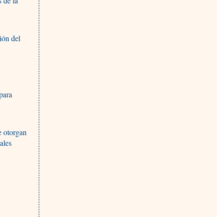
 de la
ión del
 para
e otorgan
uales