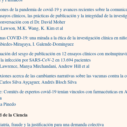
ones de la pandemia de covid-19 y avances recientes sobre la comunic
nsayos clínicos, las prácticas de publicación y la integridad de la investi
conversación con el Dr. David Moher
 Lawson, M.K. Wang, K. Kim et al
as COVID-19: una mirada a la ética de la investigación clínica en niñ
abiedes-Miragaya, I. Galende-Domínguez
ación del sesgo de publicación en 12 ensayos clínicos con molnupiravi
r la infección por SARS-CoV-2 en 13.694 pacientes
 Lawrence, Manya Mirchandani, Andrew Hill et al
xiones acerca de las cambiantes narrativas sobre las vacunas contra la 
Carlos Silva Ayçaguer, Andrés Bloch Silva
e: Comités de expertos covid-19 tenían vínculos con farmacéuticas en 
a
na Pinedo
d de la Ciencia
iatría, fraude y la justificación para una demanda colectiva