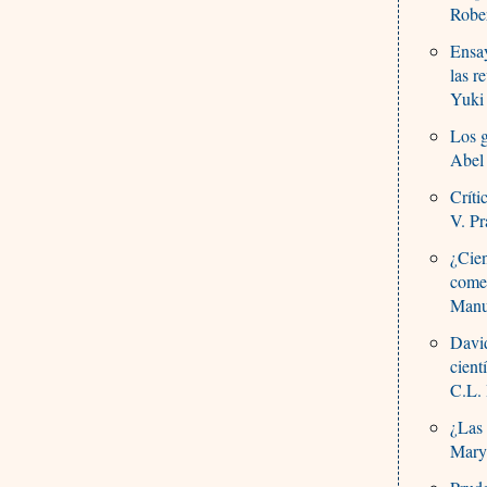
Robe
Ensay
las r
Yuki 
Los g
Abel
Críti
V. Pr
¿Cien
comer
Manu
David
cient
C.L. 
¿Las 
Mary