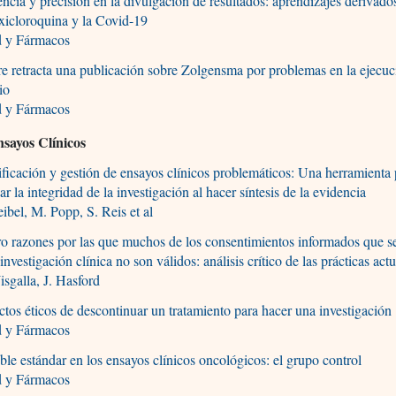
ncia y precisión en la divulgación de resultados: aprendizajes derivados
xicloroquina y la Covid-19
d y Fármacos
e retracta una publicación sobre Zolgensma por problemas en la ejecuc
io
d y Fármacos
nsayos Clínicos
ificación y gestión de ensayos clínicos problemáticos: Una herramienta
ar la integridad de la investigación al hacer síntesis de la evidencia
ibel, M. Popp, S. Reis et al
o razones por las que muchos de los consentimientos informados que s
 investigación clínica no son válidos: análisis crítico de las prácticas act
sgalla, J. Hasford
tos éticos de descontinuar un tratamiento para hacer una investigación
d y Fármacos
ble estándar en los ensayos clínicos oncológicos: el grupo control
d y Fármacos