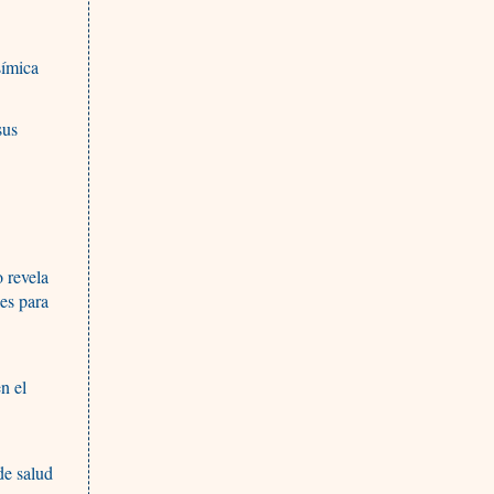
símica
sus
 revela
les para
n el
de salud