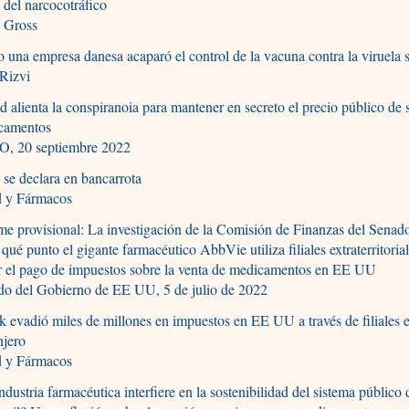
l del narcocotráfico
y Gross
una empresa danesa acaparó el control de la vacuna contra la viruela 
Rizvi
d alienta la conspiranoia para mantener en secreto el precio público de 
camentos
O, 20 septiembre 2022
se declara en bancarrota
d y Fármacos
me provisional: La investigación de la Comisión de Finanzas del Senado
 qué punto el gigante farmacéutico AbbVie utiliza filiales extraterritoria
r el pago de impuestos sobre la venta de medicamentos en EE UU
do del Gobierno de EE UU, 5 de julio de 2022
 evadió miles de millones en impuestos en EE UU a través de filiales e
njero
d y Fármacos
ndustria farmacéutica interfiere en la sostenibilidad del sistema público 