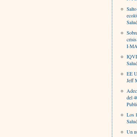
Salto
ecoló
Salu
Sobre
crisi
I-MA
IQVIA
Salu
EE UU
Jeff 
Adecu
del 
Publ
Los 1
Salu
Un nu