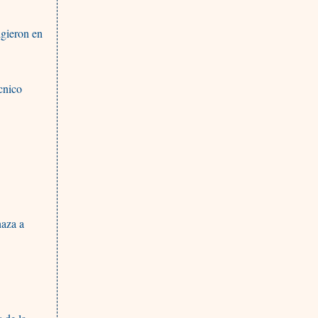
igieron en
écnico
naza a