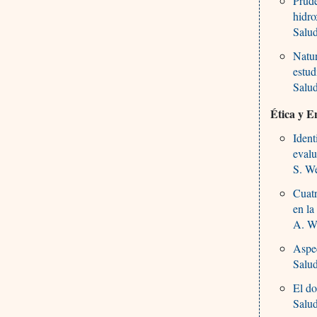
Prude
hidro
Salu
Natur
estud
Salu
Ética y E
Ident
evalu
S. We
Cuatr
en la
A. Wi
Aspec
Salu
El do
Salu