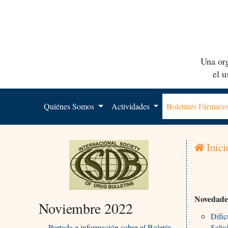
Una org
el 
Quiénes Somos
Actividades
Boletines Fármac
Inici
Novedades
Noviembre 2022
Dific
Portada e información sobre el Boletín
Salu