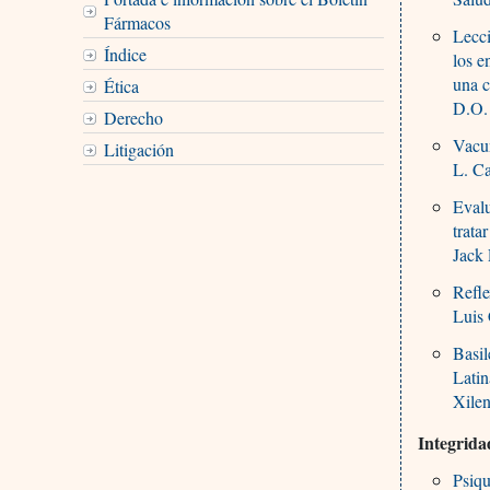
Fármacos
Lecci
Índice
los e
una 
Ética
D.O.
Derecho
Vacun
Litigación
L. C
Evalu
trata
Jack
Refle
Luis 
Basil
Latin
Xile
Integrida
Psiqu