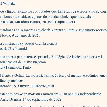
rt Whitaker
os clínicos aleatorios controlados que han sido retractados y no se corr
evisiones sistemáticas y guías de práctica clínica que los citaban
Kataoka, Masahiro Banno, Yasushi Tsujimoto et al
uardianes de la razón: Fact check, captura cultural e imaginario sociot
 Novoa, 9 de junio de 2021
ca constructiva y obsesiva en la ciencia
asad, JPA.Ioannidis
cia abierta para intereses privados? la lógica de la ciencia abierta y la
cialización de la investigación
ela Fernández-Pinto
 frente a Goliat: La industria farmacéutica y el mundo académico ame
íficos y médicos
Bennett, N. Olivieri, S. Hoque, et al
estatinas provocan molestias musculares? Un análisis independiente
Anne Demasi, 14 de septiembre de 2022