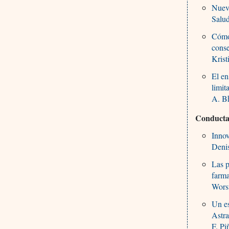
Nuevo
Salu
Cómo 
conse
Krist
El en
limit
A. Bh
Conducta 
Innov
Denis
Las p
farma
Worst
Un es
Astr
F. Pi