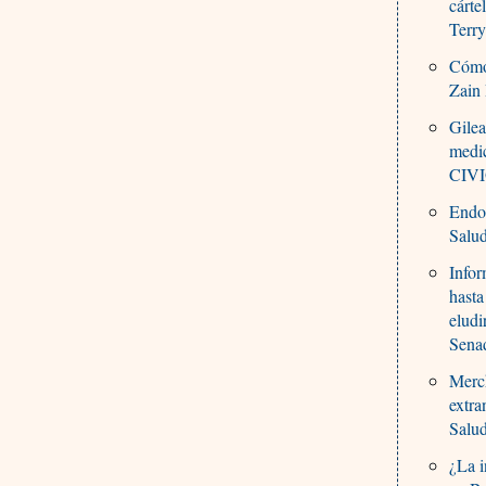
cárte
Terr
Cómo 
Zain 
Gilea
medi
CIVI
Endo 
Salu
Infor
hasta
eludi
Sena
Merck
extra
Salu
¿La i