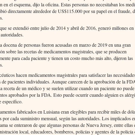
an en el esquema, dijo la oficina. Estas personas no necesitaban los me
ibió directamente alrededor de US$115.000 por su papel en el fraude, di
s.
 que se extendió entre julio de 2014 y abril de 2016, generó millones en
s autoridades.
a docena de personas fueron acusadas en marzo de 2019 en una gran
ión sobre las recetas de medicamentos magistrales, que se producen
mente para cada paciente y tienen un costo mucho más alto, dijeron las
s.
éuticos hacen medicamentos magistrales para satisfacer las necesidade
s de pacientes individuales. Aunque carecen de la aprobación de la FD
la receta de un médico y se suelen utilizar cuando un paciente no pued
tos aprobados por la FDA. Esto puede ocurrir cuando alguien es alérg
e específico.
mentos fabricados en Luisiana eran elegibles para recibir miles de dól
 por cada suministro mensual, según las autoridades. Los implicados e
rama se enteraron de que algunas personas de Nueva Jersey, entre ella
nistración local, educadores, bomberos, policías y agentes de la policía 