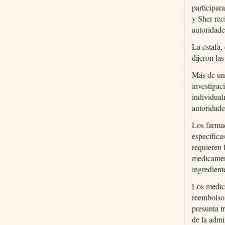
participar
y Sher rec
autoridade
La estafa,
dijeron la
Más de un
investigac
individual
autoridade
Los farmac
específica
requieren 
medicamen
ingredient
Los medica
reembolsos
presunta t
de la admi