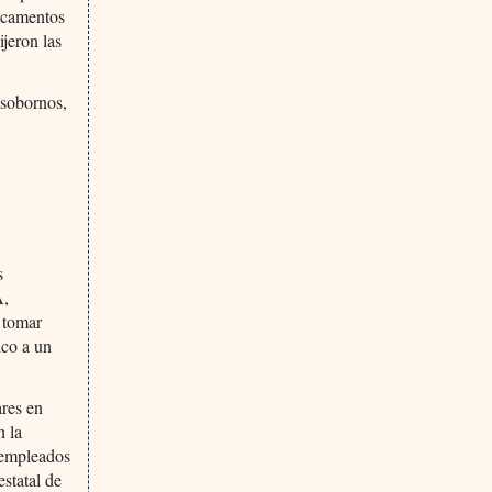
dicamentos
jeron las
 sobornos,
s
A,
e tomar
ico a un
ares en
n la
s empleados
estatal de