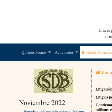
Una org
el 
Quiénes Somos
Actividades
Boletines Fármac
Inici
Litigació
Litigios 
Noviembre 2022
Condenado
millones 
Portada e información sobre el Boletín