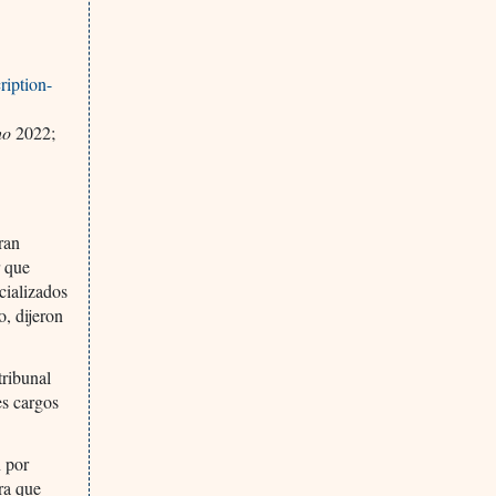
ription-
ho
2022;
ran
r que
cializados
o, dijeron
tribunal
es cargos
n por
ra que