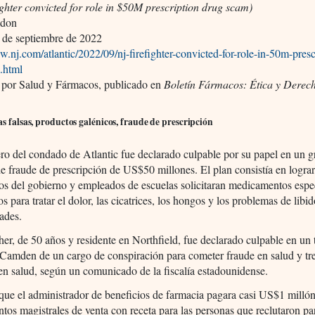
fighter convicted for role in $50M prescription drug scam)
ldon
 de septiembre de 2022
w.nj.com/atlantic/2022/09/nj-firefighter-convicted-for-role-in-50m-presc
.html
 por Salud y Fármacos, publicado en
Boletín Fármacos: Ética y Derec
as falsas, productos galénicos, fraude de prescripción
o del condado de Atlantic fue declarado culpable por su papel en un g
 fraude de prescripción de US$50 millones. El plan consistía en logra
os del gobierno y empleados de escuelas solicitaran medicamentos espe
s para tratar el dolor, las cicatrices, los hongos y los problemas de libid
dades.
r, de 50 años y residente en Northfield, fue declarado culpable en un 
 Camden de un cargo de conspiración para cometer fraude en salud y tr
en salud, según un comunicado de la fiscalía estadounidense.
que el administrador de beneficios de farmacia pagara casi US$1 milló
os magistrales de venta con receta para las personas que reclutaron pa