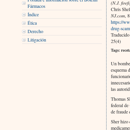
(N.J. fire
Fármacos
Chris She
Índice
NJ.com,
8
https://ww
Ética
drug-scam
Derecho
Traducido
Litigación
25(4)
Tags: recet
Un bomber
esquema de
funcionari
innecesario
las autori
Thomas She
federal de
de fraude 
Sher hizo 
medicament