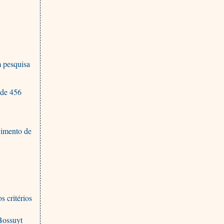
m pesquisa
 de 456
lvimento de
 critérios
Bossuyt