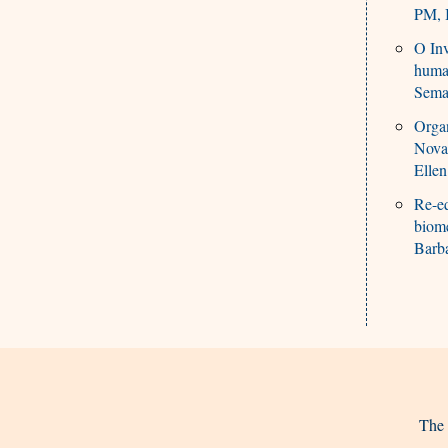
PM, 
O Inv
huma
Sema
Organ
Nova 
Ellen
Re-eq
biomé
Barb
The 