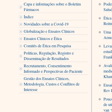
Capa e informações sobre o Boletim
Podem
Fármacos
Salu
Índice
Ética
Roitm
Novidades sobre a Covid-19
Globalização e Ensaios Clínicos
Uma r
Armo
Ensaios Clínicos e Ética
Comitês de Ética em Pesquisa
Leva
estud
Políticas, Regulação, Registro e
Frank
Disseminação de Resultados
Avali
Recrutamento, Consentimento
medi
Informado e Perspectivas do Paciente
Khan
Gestão dos Ensaios Clínicos,
Metodologia, Custos e Conflitos de
Ensai
Interesse
Rev P
Pouco
de ut
van ‘