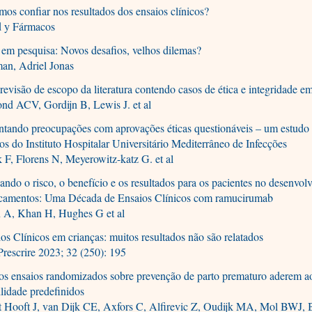
os confiar nos resultados dos ensaios clínicos?
d y Fármacos
 em pesquisa: Novos desafios, velhos dilemas?
an, Adriel Jonas
evisão de escopo da literatura contendo casos de ética e integridade e
nd ACV, Gordijn B, Lewis J. et al
ntando preocupações com aprovações éticas questionáveis – um estudo
os do Instituto Hospitalar Universitário Mediterrâneo de Infecções
 F, Florens N, Meyerowitz-katz G. et al
ando o risco, o benefício e os resultados para os pacientes no desenvo
camentos: Uma Década de Ensaios Clínicos com ramucirumab
 A, Khan H, Hughes G et al
os Clínicos em crianças: muitos resultados não são relatados
rescrire 2023; 32 (250): 195
s ensaios randomizados sobre prevenção de parto prematuro aderem aos
ilidade predefinidos
t Hooft J, van Dijk CE, Axfors C, Alfirevic Z, Oudijk MA, Mol BWJ, 