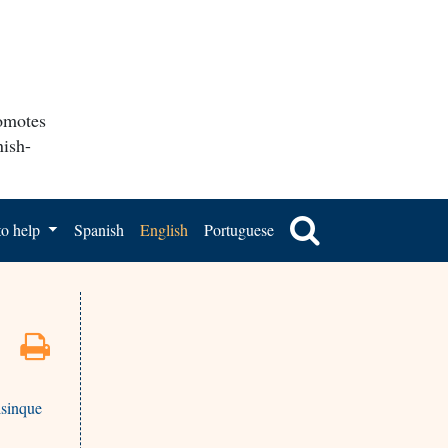
romotes
nish-
o help
Spanish
English
Portuguese
lsinque