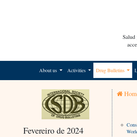
Salud 
acce
About us
Activities
Drug Bulletins
L
Hom
Consu
Fevereiro de 2024
Worl