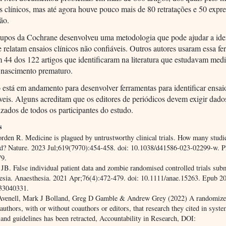
s clínicos, mas até agora houve pouco mais de 80 retratações e 50 expr
ão.
upos da Cochrane desenvolveu uma metodologia que pode ajudar a iden
e relatam ensaios clínicos não confiáveis. Outros autores usaram essa fe
 44 dos 122 artigos que identificaram na literatura que estudavam med
o nascimento prematuro.
 está em andamento para desenvolver ferramentas para identificar ensa
veis. Alguns acreditam que os editores de periódicos devem exigir dado
izados de todos os participantes do estudo.
s
rden R. Medicine is plagued by untrustworthy clinical trials. How many studi
ed? Nature. 2023 Jul;619(7970):454-458. doi: 10.1038/d41586-023-02299-w.
9.
 JB. False individual patient data and zombie randomised controlled trials subm
esia. Anaesthesia. 2021 Apr;76(4):472-479. doi: 10.1111/anae.15263. Epub 2
33040331.
Avenell, Mark J Bolland, Greg D Gamble & Andrew Grey (2022) A randomized
 authors, with or without coauthors or editors, that research they cited in syste
and guidelines has been retracted, Accountability in Research, DOI: