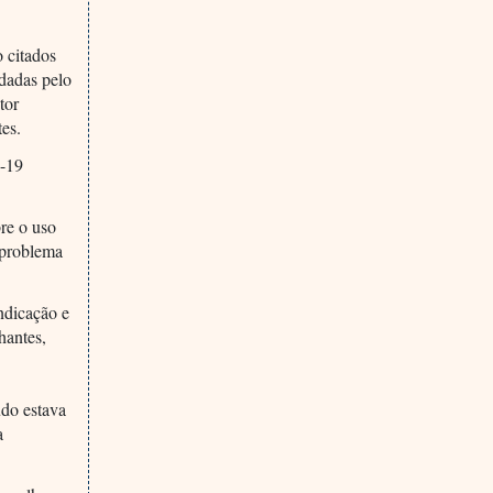
o citados
ndadas pelo
tor
tes.
d-19
bre o uso
 problema
ndicação e
hantes,
udo estava
a