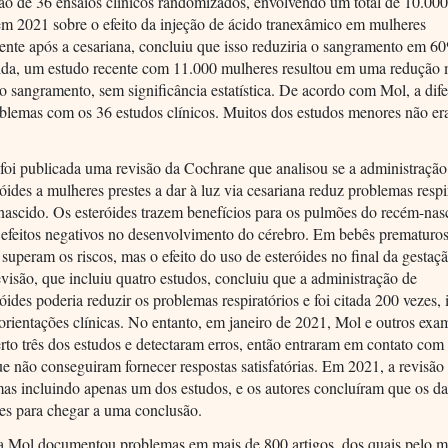
ão de 36 ensaios clínicos randomizados, envolvendo um total de 10.000
em 2021 sobre o efeito da injeção de ácido tranexâmico em mulheres
ente após a cesariana, concluiu que isso reduziria o sangramento em 
tida, um estudo recente com 11.000 mulheres resultou em uma redução 
 sangramento, sem significância estatística. De acordo com Mol, a dif
oblemas com os 36 estudos clínicos. Muitos dos estudos menores não e
.
foi publicada uma revisão da Cochrane que analisou se a administração
róides a mulheres prestes a dar à luz via cesariana reduz problemas respi
nascido. Os esteróides trazem benefícios para os pulmões do recém-nas
efeitos negativos no desenvolvimento do cérebro. Em bebês prematuros
 superam os riscos, mas o efeito do uso de esteróides no final da gestaç
evisão, que incluiu quatro estudos, concluiu que a administração de
róides poderia reduzir os problemas respiratórios e foi citada 200 vezes, 
orientações clínicas. No entanto, em janeiro de 2021, Mol e outros ex
rto três dos estudos e detectaram erros, então entraram em contato com
ue não conseguiram fornecer respostas satisfatórias. Em 2021, a revisão 
mas incluindo apenas um dos estudos, e os autores concluíram que os d
tes para chegar a uma conclusão.
 a Mol documentou problemas em mais de 800 artigos, dos quais pelo 