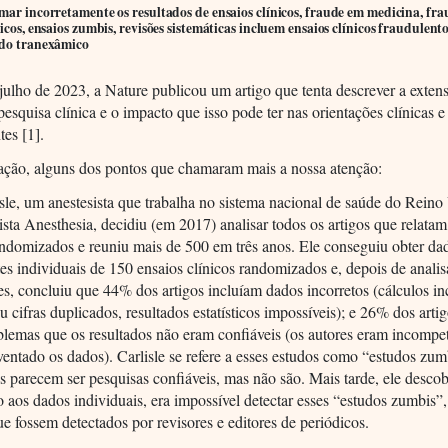
mar incorretamente os resultados de ensaios clínicos, fraude em medicina, fr
nicos, ensaios zumbis, revisões sistemáticas incluem ensaios clínicos fraudulent
ido tranexâmico
ulho de 2023, a Nature publicou um artigo que tenta descrever a exten
pesquisa clínica e o impacto que isso pode ter nas orientações clínicas 
tes [1].
ação, alguns dos pontos que chamaram mais a nossa atenção:
sle, um anestesista que trabalha no sistema nacional de saúde do Reino
vista Anesthesia, decidiu (em 2017) analisar todos os artigos que relatam
andomizados e reuniu mais de 500 em três anos. Ele conseguiu obter da
tes individuais de 150 ensaios clínicos randomizados e, depois de analis
s, concluiu que 44% dos artigos incluíam dados incorretos (cálculos in
 cifras duplicados, resultados estatísticos impossíveis); e 26% dos arti
blemas que os resultados não eram confiáveis (os autores eram incompe
entado os dados). Carlisle se refere a esses estudos como “estudos zum
s parecem ser pesquisas confiáveis, mas não são. Mais tarde, ele descob
 aos dados individuais, era impossível detectar esses “estudos zumbis”
e fossem detectados por revisores e editores de periódicos.