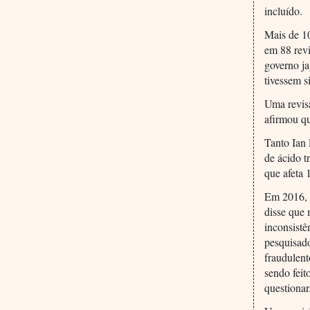
incluído.
Mais de 10
em 88 revi
governo ja
tivessem s
Uma revisã
afirmou q
Tanto Ian 
de ácido 
que afeta
Em 2016, R
disse que 
inconsistê
pesquisado
fraudulent
sendo feit
questionar