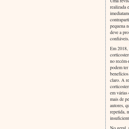
Uma revis
realizada 
imediatam
contrapar
pequena no
deve a pr
confiáveis
Em 2018, 
corticoste
no recém-
podem ter 
benefícios
claro. A r
corticoste
em várias 
mais de pe
autores, q
repetida, 
insuficien
No geral,