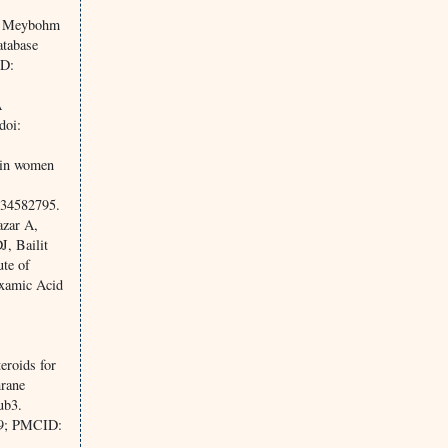
P, Meybohm
atabase
ID:
A
doi:
e in women
 34582795.
azar A,
, Bailit
te of
examic Acid
eroids for
hrane
ub3.
59; PMCID: