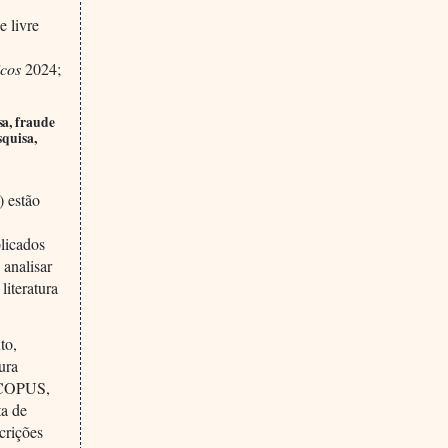
e livre
icos
2024;
sa, fraude
squisa,
) estão
licados
 analisar
literatura
to,
ura
 SCOPUS,
ta de
crições