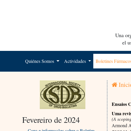
Una org
el 
Quiénes Somos
Actividades
Boletines Fármac
Inici
Ensaios C
Uma revis
Fevereiro de 2024
(A scoping
Armond AC
Capa e informações sobre o Boletim