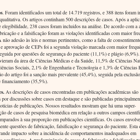
os
. Foram identificados um total de 14.719 registros, e 388 itens foram i
 qualitativa. Os artigos continham 500 descrições de casos. Após a apli
de elegibilidade, 238 casos foram incluídos na análise. De acordo com a 
abricação e a falsificação foram as violações identificadas com maior fr
 não adesão às leis e normas pertinentes, como a falta de consentiment
 e aprovação de CEPs foi a segunda violação marcada com maior frequ
seguida por questões de segurança do paciente (11,1%) e plágio (6,9%)
vieram da área de Ciências Médicas e da Saúde, 11,5% de Ciências Nat
iências Sociais, 2,1% de Engenharia e Tecnologia e 1,3% de Ciências
ão do artigo foi a sanção mais prevalente (45,4%), seguida pela exclusã
e financiamento (35,5%).
es.
As descrições de casos encontradas em publicações acadêmicas são
 por discussões sobre casos em destaque e são publicadas principalmen
otícias de publicações. Nossos resultados mostram que há uma super-
ção de casos de pesquisa biomédica em relação a outros campos científ
mparados à sua proporção em publicações científicas. Os casos envol
ente questões de fabricação, falsificação e segurança do paciente. Esta
grande impacto sobre a incidência de comportamentos inadequados em
s acadêmicas. A predominância de casos de fabricação e falsificação p