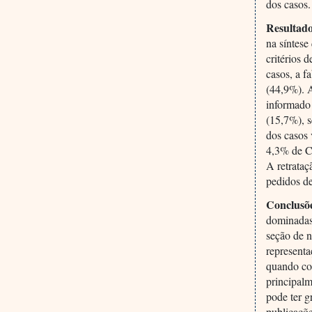
dos casos.
Resultad
na síntese
critérios 
casos, a f
(44,9%). A
informado
(15,7%), 
dos casos 
4,3% de C
A retrataç
pedidos d
Conclusõ
dominadas
seção de n
representa
quando co
principalm
pode ter 
publicaçõe