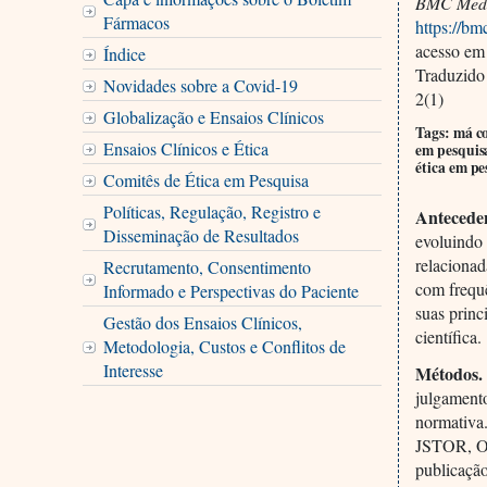
BMC Med 
Fármacos
https://b
acesso em 
Índice
Traduzido
Novidades sobre a Covid-19
2(1)
Globalização e Ensaios Clínicos
Tags: má co
Ensaios Clínicos e Ética
em pesquisa
ética em pe
Comitês de Ética em Pesquisa
Políticas, Regulação, Registro e
Antecede
Disseminação de Resultados
evoluindo
relacionad
Recrutamento, Consentimento
com frequê
Informado e Perspectivas do Paciente
suas princ
Gestão dos Ensaios Clínicos,
científica.
Metodologia, Custos e Conflitos de
Interesse
Métodos
julgamento
normativa
JSTOR, Ov
publicação