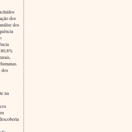
ncluídos
cação dos
análise dos
equência
o
ência
. 80,8%
urais,
 Humanas.
o dos
te na
icos
vem
 descoberta
ode