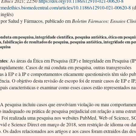
Ethics
2021; 22:50
https://doi.org/10.1186/s12910-021-00620-8
mcmedethics.biomedcentral.com/articles/10.1186/s12910-021-00620-8
(d
inglês)
 por Salud y Fármacos, publicado em
Boletim Fármacos: Ensaios Clín
nduta em pesquisa, integridade científica, pesquisa antiética, ética em pesqui
, falsificação de resultados de pesquisa, pesquisa antiética, integridade em pe
squisa
ntes
: As áreas da Ética em Pesquisa (EP) e Integridade em Pesquisa (IP
 rapidamente. Casos de má conduta em pesquisa, outras transgressões
as à EP e à IP e comportamentos eticamente questionáveis têm sido pub
ncia. O objetivo desta revisão de escopo foi de reunir casos de EP e IP,
ipais características e examinar como esses casos estão representados na 
.
A pesquisa incluiu casos que envolviam violação ou mau comportamen
 inadequado ou prática de pesquisa prejudicial em relação a uma estrut
. Foi realizada uma pesquisa nos websites PubMed, Web of Science,
id e Science Direct em março de 2018, sem restrição de idioma ou da
. Os dados relacionados aos artigos e aos casos foram extraídos das des