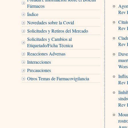
Fármacos
Agoni
Rev P
Índice
Cital
Novedades sobre la Covid
Rev P
Solicitudes y Retiros del Mercado
Cladr
Solicitudes y Cambios al
Rev P
Etiquetado/Ficha Técnica
Reacciones Adversas
Duves
muert
Interacciones
Worst
Precauciones
Infli
Otros Temas de Farmacovigilancia
Rev P
Iinhi
síndr
Rev P
Mounj
rostr
Amy 