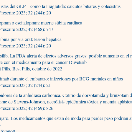
stas del GLP-1 como la liraglutida: cálculos biliares y colecistitis
rescrire 2023; 32 (244): 20
opram o escitalopram: muerte súbita cardiaca
rescrire 2022; 42 (468): 747
ibina por vía oral: lesión hepática
rescrire 2023; 32 (244): 20
ilib. La FDA alerta de efectos adversos graves: posible aumento en el 
e con el medicamento para el cáncer Duvelisib
 Pills, Best Pills, octubre de 2022
ximab durante el embarazo: infecciones por BCG mortales en niños
rescrire 2023; 32 (244): 21
bidores de la anhidrasa carbónica. Colirio de dorzolamida y brinzolamid
ome de Stevens-Johnson, necrólisis epidérmica tóxica y anemia aplásic
rescrire 2022; 42 (469): 826
aro. Los medicamentos que están de moda para perder peso podrían af
o
Synnott