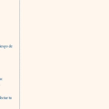
riesgo de
a:
a
ectar tu