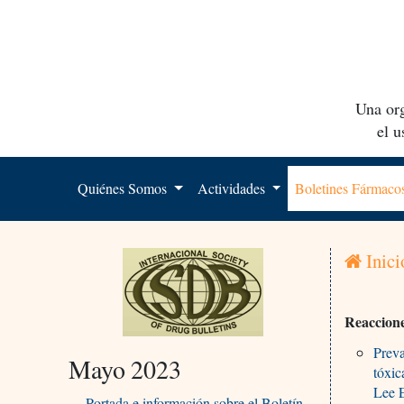
Una org
el 
Quiénes Somos
Actividades
Boletines Fármac
Inici
Reaccion
Preva
Mayo 2023
tóxic
Lee 
Portada e información sobre el Boletín