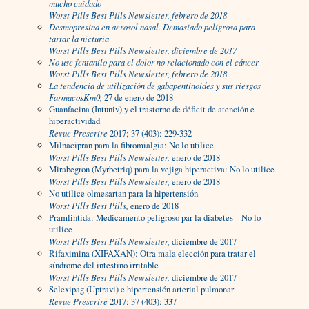
mucho cuidado
Worst Pills Best Pills Newsletter,
febrero de 2018
Desmopresina en aerosol nasal. Demasiado peligrosa para
tartar la nicturia
Worst Pills Best Pills Newsletter,
diciembre de 2017
No use fentanilo para el dolor no relacionado con el cáncer
Worst Pills Best Pills Newsletter,
febrero de 2018
La tendencia de utilización de gabapentinoides y sus riesgos
FarmacosKm0,
27 de enero de 2018
Guanfacina (Intuniv) y el trastorno de déficit de atención e
hiperactividad
Revue Prescrire
2017; 37 (403): 229-332
Milnacipran para la fibromialgia: No lo utilice
Worst Pills Best Pills Newsletter,
enero de 2018
Mirabegron (Myrbetriq) para la vejiga hiperactiva: No lo utilice
Worst Pills Best Pills Newsletter,
enero de 2018
No utilice olmesartan para la hipertensión
Worst Pills Best Pills,
enero de 2018
Pramlintida: Medicamento peligroso par la diabetes – No lo
utilice
Worst Pills Best Pills Newsletter,
diciembre de 2017
Rifaximina (XIFAXAN): Otra mala elección para tratar el
síndrome del intestino irritable
Worst Pills Best Pills Newsletter,
diciembre de 2017
Selexipag (Uptravi) e hipertensión arterial pulmonar
Revue Prescrire
2017; 37 (403): 337