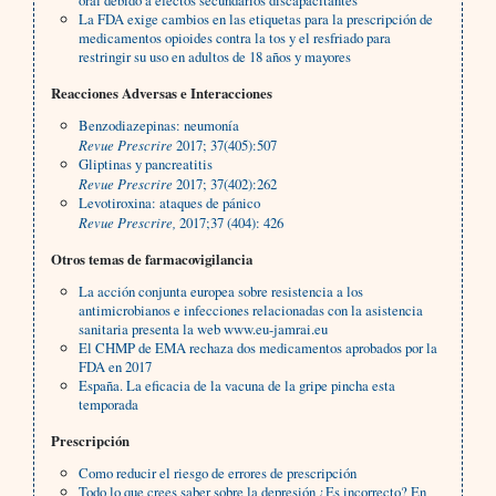
oral debido a efectos secundarios discapacitantes
La FDA exige cambios en las etiquetas para la prescripción de
medicamentos opioides contra la tos y el resfriado para
restringir su uso en adultos de 18 años y mayores
Reacciones Adversas e Interacciones
Benzodiazepinas: neumonía
Revue Prescrire
2017; 37(405):507
Gliptinas y pancreatitis
Revue Prescrire
2017; 37(402):262
Levotiroxina: ataques de pánico
Revue Prescrire,
2017;37 (404): 426
Otros temas de farmacovigilancia
La acción conjunta europea sobre resistencia a los
antimicrobianos e infecciones relacionadas con la asistencia
sanitaria presenta la web
www.eu-jamrai.eu
El CHMP de EMA rechaza dos medicamentos aprobados por la
FDA en 2017
España. La eficacia de la vacuna de la gripe pincha esta
temporada
Prescripción
Como reducir el riesgo de errores de prescripción
Todo lo que crees saber sobre la depresión ¿Es incorrecto? En