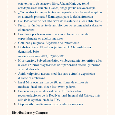
este extracto de su nuevo libro, Johann Hari, que tomó
antidepresivos durante 13 años, aboga por un nuevo enfoque
¿Cómo afrontar un paciente con dependencia a benzodiacepinas
en atención primaria? Estrategias para la deshabituación
La OMS advierte del alto nivel de resistencia a los antibióticos
Prescripción frecuente de antibióticos no recomendados durante
el embarazo
Los daños por benzodiazepinas no se toman en cuenta,
especialmente en adultos mayores
Cefaleas y migraña. Algoritmo de tratamiento
Diabetes tipo 2. El valor objetivo de HbA1c no debe ser
demasiado bajo
Revue Prescrire
2017; 37(402):295
Hipertensión. Sobrediagnóstico y sobretratamiento: crítica a los
nuevos criterios diagnósticos de hipertensión arterial y tensión
arterial elevada
Ácido valproico: nuevas medidas para evitar la exposición
durante el embarazo
En el NHS ocurren más de 200 millones de errores de
medicación al año, dicen los investigadores
Frecuencia y nivel de evidencia utilizada en las
recomendaciones de la Red Nacional Integral del Cáncer, más
allá de la aprobación de la FDA
Deprescribir medicamentos para adultos mayores
Distribuidoras y Compras