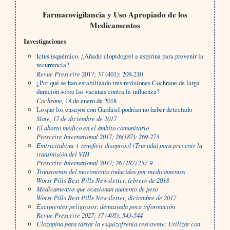
Farmacovigilancia y Uso Apropiado de los
Medicamentos
Investigaciones
Ictus isquémico. ¿Añadir clopidogrel a aspirina para prevenir la
recurrencia?
Revue Prescrire
2017; 37 (401): 209-210
¿Por qué se han estabilizado tres revisiones Cochrane de larga
duración sobre las vacunas contra la influenza?
Cochrane,
18 de enero de 2018
Lo que los ensayos con Gardasil podrían no haber detectado
Slate,
17 de diciembre de 2017
El aborto médico en el ámbito comunitario
Prescrire International
2017; 26(187): 269-273
Emtricitabina + tenofivir disoproxil (Truvada) para prevenir la
transmisión del VIH
Prescrire International
2017; 26 (187) 257-9
Transtornos del movimiento inducidos por medicamentos
Worst Pills Best Pills Newsletter,
febrero de 2018
Medicamentos que ocasionan aumento de peso
Worst Pills Best Pills Newsletter,
diciembre de 2017
Excipientes peligrosos: demasiada poca información
Revue Prescrire
2027; 37 (405): 543-544
Clozapina para tartar la esquizofrenia resistente: Utilizar con