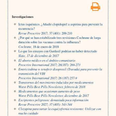
Investigaciones
Ictus isquémico. ¿Añadir clopidogrel a aspirina para prevenir la
recurrencia?
Revue Prescrire
2017; 37 (401): 209-210
¿Por qué se han estabilizado tres revisiones Cochrane de larga
duración sobre las vacunas contra la influenza?
Cochrane,
18 de enero de 2018
Lo que los ensayos con Gardasil podrían no haber detectado
Slate,
17 de diciembre de 2017
El aborto médico en el ámbito comunitario
Prescrire International
2017; 26(187): 269-273
Emtricitabina + tenofivir disoproxil (Truvada) para prevenir la
transmisión del VIH
Prescrire International
2017; 26 (187) 257-9
Transtornos del movimiento inducidos por medicamentos
Worst Pills Best Pills Newsletter,
febrero de 2018
Medicamentos que ocasionan aumento de peso
Worst Pills Best Pills Newsletter,
diciembre de 2017
Excipientes peligrosos: demasiada poca información
Revue Prescrire
2027; 37 (405): 543-544
Clozapina para tartar la esquizofrenia resistente: Utilizar con
mucho cuidado