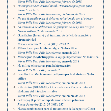
Worst Pills Best Pills Newsletter,
febrero de 2018
Desmopresina en aerosol nasal. Demasiado peligrosa para
tartar la nicturia
Worst Pills Best Pills Newsletter,
diciembre de 2017
No use fentanilo para el dolor no relacionado con el cáncer
Worst Pills Best Pills Newsletter,
febrero de 2018
La tendencia de utilización de gabapentinoides y sus riesgos
FarmacosKm0,
27 de enero de 2018
Guanfacina (Intuniv) y el trastorno de déficit de atención e
hiperactividad
Revue Prescrire
2017; 37 (403): 229-332
Milnacipran para la fibromialgia: No lo utilice
Worst Pills Best Pills Newsletter,
enero de 2018
Mirabegron (Myrbetriq) para la vejiga hiperactiva: No lo utilice
Worst Pills Best Pills Newsletter,
enero de 2018
No utilice olmesartan para la hipertensión
Worst Pills Best Pills,
enero de 2018
Pramlintida: Medicamento peligroso par la diabetes – No lo
utilice
Worst Pills Best Pills Newsletter,
diciembre de 2017
Rifaximina (XIFAXAN): Otra mala elección para tratar el
síndrome del intestino irritable
Worst Pills Best Pills Newsletter,
diciembre de 2017
Selexipag (Uptravi) e hipertensión arterial pulmonar
Revue Prescrire
2017; 37 (403): 337
Nueva combinación para el tratamiento de la hepatitis C con