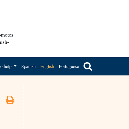
romotes
nish-
o help
Spanish
English
Portuguese