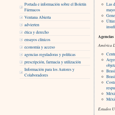
Portada e información sobre el Boletín
Las d
Fármacos
mayor
Gene
Ventana Abierta
Últim
advierten
insuf
ética y derecho
Agencias
ensayos clínicos
América L
economía y acceso
Centr
agencias reguladoras y políticas
Argen
prescripción, farmacia y utilización
objet
Información para los Autores y
Bras
Colaboradores
Brasi
Costa
respu
Méxic
Méxi
Estados U