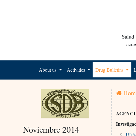
Salud 
acce
About us
Activities
Drug Bulletins
L
Hom
AGENCI
Investiga
Noviembre 2014
Un va