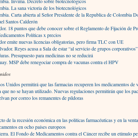
bia. Invima. Decreto sobre biotecnológicos
bia. La sana victoria de los biotecnológicos
bia. Carta abierta al Señor Presidente de la Republica de Colombia D
el Santos Calderón
or. 18 puntos que debe conocer sobre el Reglamento de Fijación de Pr
edicamentos Políticas x precios
or emite nuevas licencias obligatorias, pero firma TLC con UE
lvador. Reyes acusa a Sala de estar “al servicio de grupos corporativos”
ras. Presupuesto para medicinas no se reducirá
uay. MSP debe renegociar compra de vacunas contra el HPV
nidos
os Unidos permitirá que las farmacias recuperen los medicamentos de 
a que no se hayan utilizado. Nuevas regulaciones permitirán que los pac
lvan por correo los remanentes de píldoras
to de la recesión económica en las políticas farmacéuticas y en la vent
camentos en ocho países europeos
terra. El Fondo de Medicamentos contra el Cáncer recibe un etímulo pe