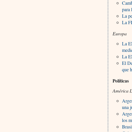
Cambi
para 
La pe
La FD
Europa
La E
medi
La EM
El De
que h
Políticas
América L
Arge
una j
Argen
los 
Brasi