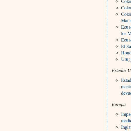
Colom
Colom
Colom
Manu
Ecuad
los M
Ecuad
El Sa
Hondu
Urug
Estados U
Estad
recet
devue
Europa
Impac
medi
Ingla