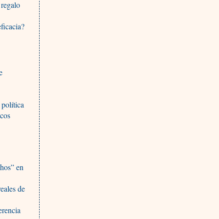
 regalo
ficacia?
e
política
icos
chos” en
reales de
erencia