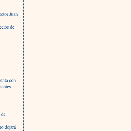
octor Juan
ecios de
venta con
ientes
a de
ro dejará