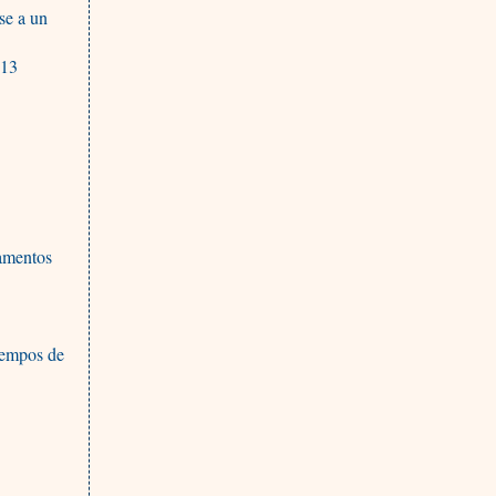
se a un
013
camentos
tiempos de