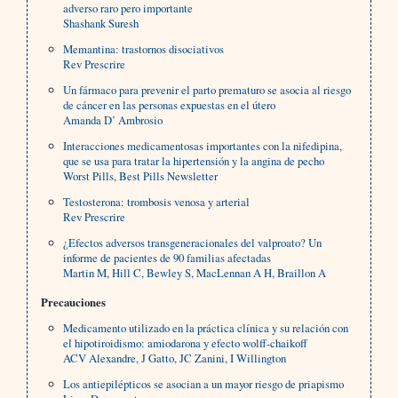
adverso raro pero importante
Shashank Suresh
Memantina: trastornos disociativos
Rev Prescrire
Un fármaco para prevenir el parto prematuro se asocia al riesgo
de cáncer en las personas expuestas en el útero
Amanda D’ Ambrosio
Interacciones medicamentosas importantes con la nifedipina,
que se usa para tratar la hipertensión y la angina de pecho
Worst Pills, Best Pills Newsletter
Testosterona: trombosis venosa y arterial
Rev Prescrire
¿Efectos adversos transgeneracionales del valproato? Un
informe de pacientes de 90 familias afectadas
Martin M, Hill C, Bewley S, MacLennan A H, Braillon A
Precauciones
Medicamento utilizado en la práctica clínica y su relación con
el hipotiroidismo: amiodarona y efecto wolff-chaikoff
ACV Alexandre, J Gatto, JC Zanini, I Willington
Los antiepilépticos se asocian a un mayor riesgo de priapismo