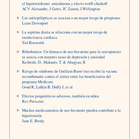
el hipotiroidismo: amiodarona y efecto wolff-chaikoff
ACV Alexandre, J Gatto, JC Zanini, I Willington
Los antiepilépticos se asocian a un mayor riesgo de priapismo
Liam Davenport
La aspirina diaria se relaciona con un mayor riesgo de
insuficiencia cardíaca
Ted Bosworth
Bifosfonatos. Un fármaco de uso frecuente para la osteoporosis
se asocia con mayores tasas de depresión y ansiedad
Keshishi, D., Makunts, T. & Abagyan, R
Riesgo de síndrome de Guillain-Barré tras recibir la vacuna
recombinante contra el zóster entre los beneficiarios del
programa Medicare
Goud R, Lufkin B, Duffy J, et al
Efectos psiquiátricos adversos, también en niños
Rev Prescrire
Muchos medicamentos de uso frecuente pueden contribuir a la
hipertensión
Jane E. Brody