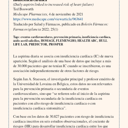
(Daily aspirin linked to increased risk of heart failure)
Ted Bosworth
Medscape Pharmacists,
4 de noviembre de 2021
https://www.medscape.com/viewarticle/963641
Traducido por Salud y Fármacos, publicado en
Boletín Fármacos:
Farmacovigilancia
2022; 25(1)
Tags: eventos cardiovasculares, prevención primaria, insuficiencia cardíaca,
ácido acetil salicílico, HOMAGE, FLEMENGHO, HEALTH ABC, HULL
LIFE LAB, PREDICTOR, PROSPER
La aspirina diaria se asocia con insuficiencia cardíaca (IC) de nueva
aparición. Según el análisis de una base de datos que incluye a más
de 30.000 pacientes que no tenían IC cuando se inscribieron, es una
asociación independientemente de otros factores de riesgo.
Según Jan A. Staessen, el investigador principal y profesor emérito de
la Universidad de Lovaina en Bélgica, estos datos no son relevantes
para la prevención primaria o secundaria de eventos
cardiovasculares, sino que “se refieren solo al inicio de la aspirina
para la prevención secundaria de la insuficiencia cardíaca en
pacientes con alto riesgo de insuficiencia cardíaca o con
insuficiencia cardíaca sintomática”.
Con base en los datos de 30.827 pacientes con riesgo de insuficiencia
cardíaca inscritos en seis estudios observacionales, el cociente de
riesgos (HR) para desarrollar insuficiencia cardíaca entre los que