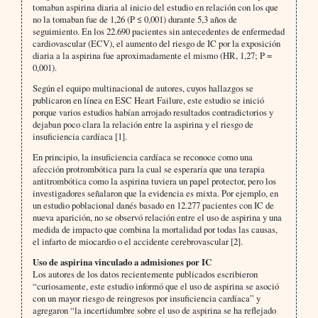
tomaban aspirina diaria al inicio del estudio en relación con los que
no la tomaban fue de 1,26 (P ≤ 0,001) durante 5,3 años de
seguimiento. En los 22.690 pacientes sin antecedentes de enfermedad
cardiovascular (ECV), el aumento del riesgo de IC por la exposición
diaria a la aspirina fue aproximadamente el mismo (HR, 1,27; P =
0,001).
Según el equipo multinacional de autores, cuyos hallazgos se
publicaron en línea en ESC Heart Failure, este estudio se inició
porque varios estudios habían arrojado resultados contradictorios y
dejaban poco clara la relación entre la aspirina y el riesgo de
insuficiencia cardíaca [1].
En principio, la insuficiencia cardíaca se reconoce como una
afección protrombótica para la cual se esperaría que una terapia
antitrombótica como la aspirina tuviera un papel protector, pero los
investigadores señalaron que la evidencia es mixta. Por ejemplo, en
un estudio poblacional danés basado en 12.277 pacientes con IC de
nueva aparición, no se observó relación entre el uso de aspirina y una
medida de impacto que combina la mortalidad por todas las causas,
el infarto de miocardio o el accidente cerebrovascular [2].
Uso de aspirina vinculado a admisiones por IC
Los autores de los datos recientemente publicados escribieron
“curiosamente, este estudio informó que el uso de aspirina se asoció
con un mayor riesgo de reingresos por insuficiencia cardíaca” y
agregaron “la incertidumbre sobre el uso de aspirina se ha reflejado