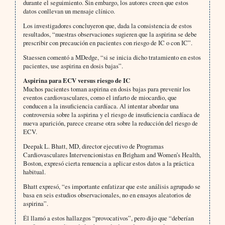
durante el seguimiento. Sin embargo, los autores creen que estos
datos conllevan un mensaje clínico.
Los investigadores concluyeron que, dada la consistencia de estos
resultados, “nuestras observaciones sugieren que la aspirina se debe
prescribir con precaución en pacientes con riesgo de IC o con IC”.
Staessen comentó a MDedge, “si se inicia dicho tratamiento en estos
pacientes, use aspirina en dosis bajas”.
Aspirina para ECV versus riesgo de IC
Muchos pacientes toman aspirina en dosis bajas para prevenir los
eventos cardiovasculares, como el infarto de miocardio, que
conducen a la insuficiencia cardíaca. Al intentar abordar una
controversia sobre la aspirina y el riesgo de insuficiencia cardíaca de
nueva aparición, parece crearse otra sobre la reducción del riesgo de
ECV.
Deepak L. Bhatt, MD, director ejecutivo de Programas
Cardiovasculares Intervencionistas en Brigham and Women’s Health,
Boston, expresó cierta renuencia a aplicar estos datos a la práctica
habitual.
Bhatt expresó, “es importante enfatizar que este análisis agrupado se
basa en seis estudios observacionales, no en ensayos aleatorios de
aspirina”.
Él llamó a estos hallazgos “provocativos”, pero dijo que “deberían