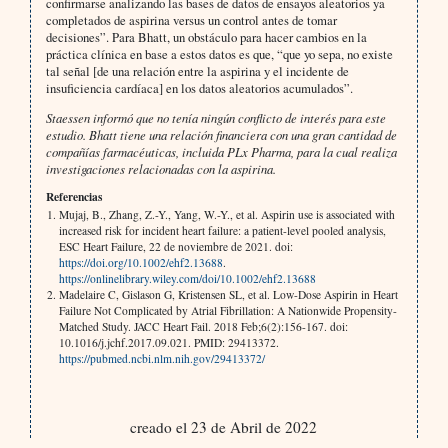
confirmarse analizando las bases de datos de ensayos aleatorios ya
completados de aspirina versus un control antes de tomar
decisiones”. Para Bhatt, un obstáculo para hacer cambios en la
práctica clínica en base a estos datos es que, “que yo sepa, no existe
tal señal [de una relación entre la aspirina y el incidente de
insuficiencia cardíaca] en los datos aleatorios acumulados”.
Staessen informó que no tenía ningún conflicto de interés para este
estudio. Bhatt tiene una relación financiera con una gran cantidad de
compañías farmacéuticas, incluida PLx Pharma, para la cual realiza
investigaciones relacionadas con la aspirina.
Referencias
Mujaj, B., Zhang, Z.-Y., Yang, W.-Y., et al. Aspirin use is associated with
increased risk for incident heart failure: a patient-level pooled analysis,
ESC Heart Failure, 22 de noviembre de 2021. doi:
https://doi.org/10.1002/ehf2.13688
.
https://onlinelibrary.wiley.com/doi/10.1002/ehf2.13688
Madelaire C, Gislason G, Kristensen SL, et al. Low-Dose Aspirin in Heart
Failure Not Complicated by Atrial Fibrillation: A Nationwide Propensity-
Matched Study. JACC Heart Fail. 2018 Feb;6(2):156-167. doi:
10.1016/j.jchf.2017.09.021. PMID: 29413372.
https://pubmed.ncbi.nlm.nih.gov/29413372/
creado el 23 de Abril de 2022