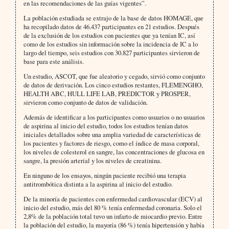
en las recomendaciones de las guías vigentes”.
La población estudiada se extrajo de la base de datos HOMAGE, que
ha recopilado datos de 46.437 participantes en 21 estudios. Después
de la exclusión de los estudios con pacientes que ya tenían IC, así
como de los estudios sin información sobre la incidencia de IC a lo
largo del tiempo, seis estudios con 30.827 participantes sirvieron de
base para este análisis.
Un estudio, ASCOT, que fue aleatorio y cegado, sirvió como conjunto
de datos de derivación. Los cinco estudios restantes, FLEMENGHO,
HEALTH ABC, HULL LIFE LAB, PREDICTOR y PROSPER,
sirvieron como conjunto de datos de validación.
Además de identificar a los participantes como usuarios o no usuarios
de aspirina al inicio del estudio, todos los estudios tenían datos
iniciales detallados sobre una amplia variedad de características de
los pacientes y factores de riesgo, como el índice de masa corporal,
los niveles de colesterol en sangre, las concentraciones de glucosa en
sangre, la presión arterial y los niveles de creatinina.
En ninguno de los ensayos, ningún paciente recibió una terapia
antitrombótica distinta a la aspirina al inicio del estudio.
De la minoría de pacientes con enfermedad cardiovascular (ECV) al
inicio del estudio, más del 80 % tenía enfermedad coronaria. Solo el
2,8% de la población total tuvo un infarto de miocardio previo. Entre
la población del estudio, la mayoría (86 %) tenía hipertensión y había