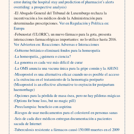
error during the hospital stay and prediction of pharmacist’s alerts
overriding: a prospective analysis)
-El Abogado General del Tribunal de Luxemburgo rechaza la
incentivación a los médicos desde la Administración para
determinadas prescripciones.
Ver en Regulación y Política en:
Europa
-Febuxostat (ULORIC), un nuevo fármaco para la gota, presenta
interacciones farmacológicas importantes: no lo utilice hasta 2016.
Ver Advierten en: Reacciones Adversas e Interacciones
-Gobierno británico eliminará fondos para la homeopatía
-La homeopatía, ¿quimera o ciencia?
-La gonorrea es cada vez más difícil de curar
-La OMS anuncia una vacuna única para la gripe común y la AH1N1
-Misoprostol es una alternativa eficaz cuando no es posible el acceso
a la oxitocina en el tratamiento de la hemorragia postparto
(Misoprostol is an effective alternative to oxytocin for postpartum
haemorrhage)
-Opciones para la pérdida de masa ósea, pero no hay píldoras mágicas
(Options for bone loss, but no magic pill)
-Preeclampsia: beneficio con aspirina
-Riesgos de usar medicamentos para el colesterol en personas sanas
-Seis de cada diez médicos entregan documentación a pacientes
sacada de Internet
-Tuberculosis resistente a fármacos causó 150.000 muertes en el 2009