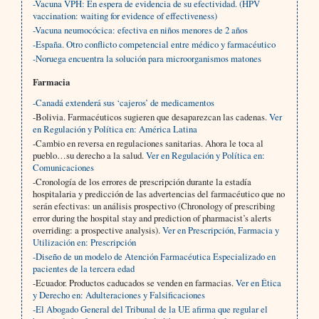
-Vacuna VPH: En espera de evidencia de su efectividad. (HPV
vaccination: waiting for evidence of effectiveness)
-Vacuna neumocócica: efectiva en niños menores de 2 años
-España. Otro conflicto competencial entre médico y farmacéutico
-Noruega encuentra la solución para microorganismos matones
Farmacia
-Canadá extenderá sus ‘cajeros’ de medicamentos
-Bolivia. Farmacéuticos sugieren que desaparezcan las cadenas.
Ver
en Regulación y Política en: América Latina
-Cambio en reversa en regulaciones sanitarias. Ahora le toca al
pueblo…su derecho a la salud.
Ver en Regulación y Política en:
Comunicaciones
-Cronología de los errores de prescripción durante la estadía
hospitalaria y predicción de las advertencias del farmacéutico que no
serán efectivas: un análisis prospectivo (Chronology of prescribing
error during the hospital stay and prediction of pharmacist’s alerts
overriding: a prospective analysis).
Ver en Prescripción, Farmacia y
Utilización en: Prescripción
-Diseño de un modelo de Atención Farmacéutica Especializado en
pacientes de la tercera edad
-Ecuador. Productos caducados se venden en farmacias.
Ver en Ética
y Derecho en: Adulteraciones y Falsificaciones
-El Abogado General del Tribunal de la UE afirma que regular el