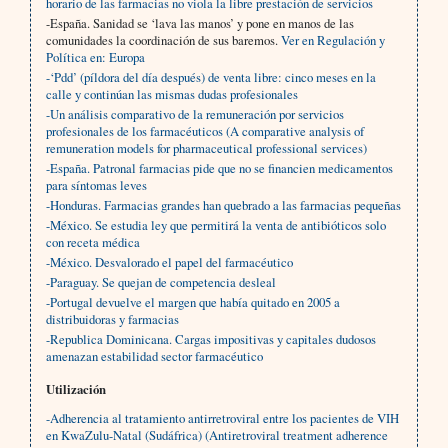
horario de las farmacias no viola la libre prestación de servicios
-España. Sanidad se ‘lava las manos’ y pone en manos de las
comunidades la coordinación de sus baremos.
Ver en Regulación y
Política en: Europa
-‘Pdd’ (píldora del día después) de venta libre: cinco meses en la
calle y continúan las mismas dudas profesionales
-Un análisis comparativo de la remuneración por servicios
profesionales de los farmacéuticos (A comparative analysis of
remuneration models for pharmaceutical professional services)
-España. Patronal farmacias pide que no se financien medicamentos
para síntomas leves
-Honduras. Farmacias grandes han quebrado a las farmacias pequeñas
-México. Se estudia ley que permitirá la venta de antibióticos solo
con receta médica
-México. Desvalorado el papel del farmacéutico
-Paraguay. Se quejan de competencia desleal
-Portugal devuelve el margen que había quitado en 2005 a
distribuidoras y farmacias
-Republica Dominicana. Cargas impositivas y capitales dudosos
amenazan estabilidad sector farmacéutico
Utilización
-Adherencia al tratamiento antirretroviral entre los pacientes de VIH
en KwaZulu-Natal (Sudáfrica) (Antiretroviral treatment adherence