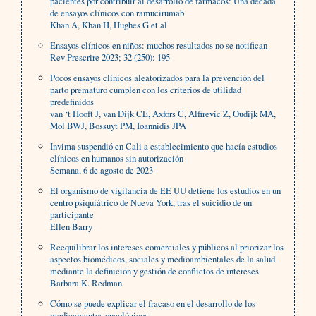
pacientes por contribuir al desarrollo de fármacos: Una década
de ensayos clínicos con ramucirumab
Khan A, Khan H, Hughes G et al
Ensayos clínicos en niños: muchos resultados no se notifican
Rev Prescrire 2023; 32 (250): 195
Pocos ensayos clínicos aleatorizados para la prevención del
parto prematuro cumplen con los criterios de utilidad
predefinidos
van ‘t Hooft J, van Dijk CE, Axfors C, Alfirevic Z, Oudijk MA,
Mol BWJ, Bossuyt PM, Ioannidis JPA
Invima suspendió en Cali a establecimiento que hacía estudios
clínicos en humanos sin autorización
Semana, 6 de agosto de 2023
El organismo de vigilancia de EE UU detiene los estudios en un
centro psiquiátrico de Nueva York, tras el suicidio de un
participante
Ellen Barry
Reequilibrar los intereses comerciales y públicos al priorizar los
aspectos biomédicos, sociales y medioambientales de la salud
mediante la definición y gestión de conflictos de intereses
Barbara K. Redman
Cómo se puede explicar el fracaso en el desarrollo de los
medicamentos oncológicos