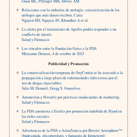
Guan ML, Pillinger MH, Abeles AM
Relaciones con la industria de urología: caracterización de los
urólogos que más dinero reciben. Carta
Nguyen DD, Nguyen AV, Khondker A et al
La alerta por el tratamiento de Apellis podría responder a un
conflicto de interés
Salud y Fármacos
Los vínculos entre la Fundación Gates y la FDA
Maryanne Demasi, 4 de octubre de 2023
Publicidad y Promoción
La comercialización temprana de OxyContin se ha asociado a la
propagación a largo plazo de enfermedades infecciosas por el
uso de drogas inyectables
Julia M. Dennett, Gregg S. Gonsalves
Amonestan a Novartis por prácticas inadecuadas de marketing
Salud y Fármacos
La FDA amonesta a Exeltis por promoción indebida de Slynd en
las redes sociales
Salud y Fármacos
Advertencia de la FDA a AstraZeneca por Breztri Aerosphere™
(budesonida, glicopirrolato, y fumarato de formeterol)