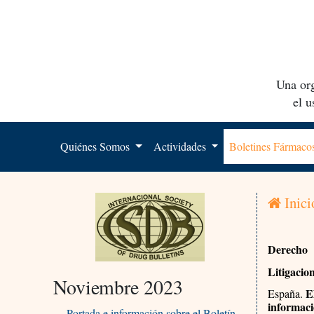
Una org
el 
Quiénes Somos
Actividades
Boletines Fármac
Inici
Derecho
Litigacio
Noviembre 2023
El
España.
informaci
Portada e información sobre el Boletín