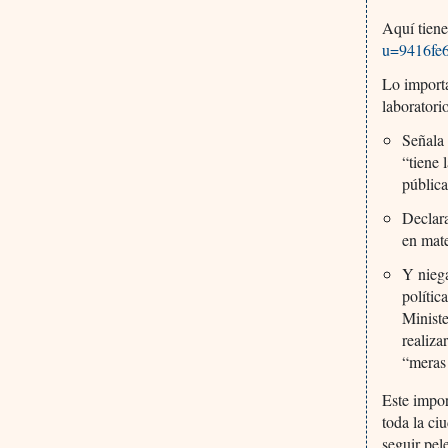
Aquí tien
u=9416fe
Lo importa
laboratori
Señala
“tiene 
pública
Declara
en mat
Y niega
polític
Ministe
realiza
“meras
Este impor
toda la ci
seguir pel