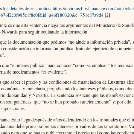
es
los detalles de esta noticia
https://civio.us4.list-manage.com/track/clic
6b76f2c3f985c1f8e0f&id=a46f180320&e=751e87a9d4
[2]
nte es que esta sentencia niega los argumentos del Ministerio de Sanid
o Novartis para seguir ocultando la información.
 que la documentación que pedimos “no alude a información privada”, 
la consideración de información pública, fruto del ejercicio de competen
s”.
 que “el interés público” para conocer “cómo se emplean” los recursos
eria de medicamentos “es evidente”.
 que saber el precio y las condiciones de financiación de Luxturna afec
a económica y monetaria, perjudicando los intereses públicos, como dec
rio de Sanidad y Novartis. La sentencia sostiene que las manifestacion
ron son genéricas, que “no se han probado suficientemente” y, por ello, 
 suposiciones.
tante éxito llega después de años defendiendo en los tribunales que el i
udadanía debe primar sobre los intereses privados de los laboratorios. V
eando para que se hagan públicos tanto el precio real como las condicio