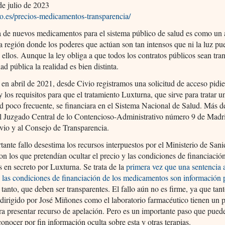
e julio de 2023
vio.es/precios-medicamentos-transparencia/
 de nuevos medicamentos para el sistema público de salud es como un 
 región donde los poderes que actúan son tan intensos que ni la luz pu
 ellos. Aunque la ley obliga a que todos los contratos públicos sean tra
ad pública la realidad es bien distinta.
 en abril de 2021, desde Civio registramos una solicitud de acceso pidi
 y los requisitos para que el tratamiento Luxturna, que sirve para tratar u
 poco frecuente, se financiara en el Sistema Nacional de Salud. Más d
l Juzgado Central de lo Contencioso-Administrativo número 9 de Madri
vio y al Consejo de Transparencia.
tante fallo desestima los recursos interpuestos por el Ministerio de San
on los que pretendían ocultar el precio y las condiciones de financiació
 en secreto por Luxturna. Se trata de la
primera vez que una sentencia 
y las condiciones de financiación de los medicamentos son información 
r tanto, que deben ser transparentes. El fallo aún no es firme, ya que tant
 dirigido por José Miñones como el laboratorio farmacéutico tienen un 
ra presentar recurso de apelación. Pero es un importante paso que puede
onocer por fin información oculta sobre esta y otras terapias.