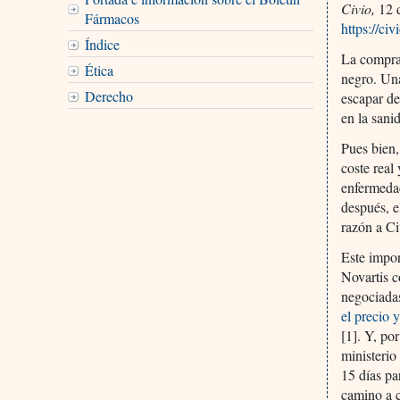
Civio,
12 d
Fármacos
https://ci
Índice
La compra
Ética
negro. Una
Derecho
escapar de
en la sanid
Pues bien,
coste real
enfermedad
después, e
razón a Ci
Este impor
Novartis c
negociadas
el precio 
[1]. Y, po
ministerio
15 días pa
camino a c