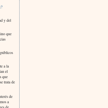
k?
ad y del
sino que
cias
 públicos
te a la
ían el
es que
se trata de
nterés de
amos a
nes de