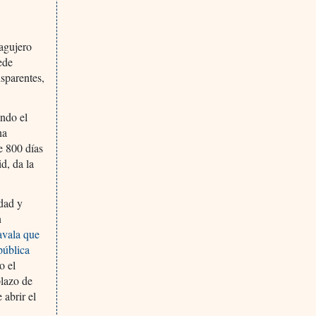
agujero
ede
nsparentes,
endo el
na
e 800 días
d, da la
idad y
n
avala que
pública
o el
plazo de
 abrir el