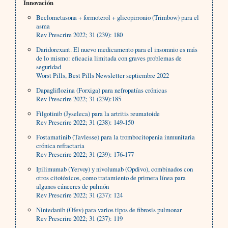
Innovación
Beclometasona + formoterol + glicopirronio (Trimbow) para el
asma
Rev Prescrire 2022; 31 (239): 180
Daridorexant. El nuevo medicamento para el insomnio es más
de lo mismo: eficacia limitada con graves problemas de
seguridad
Worst Pills, Best Pills Newsletter septiembre 2022
Dapagliflozina (Forxiga) para nefropatías crónicas
Rev Prescrire 2022; 31 (239):185
Filgotinib (Jyseleca) para la artritis reumatoide
Rev Prescrire 2022; 31 (238): 149-150
Fostamatinib (Tavlesse) para la trombocitopenia inmunitaria
crónica refractaria
Rev Prescrire 2022; 31 (239): 176-177
Ipilimumab (Yervoy) y nivolumab (Opdivo), combinados con
otros citotóxicos, como tratamiento de primera línea para
algunos cánceres de pulmón
Rev Prescrire 2022; 31 (237): 124
Nintedanib (Ofev) para varios tipos de fibrosis pulmonar
Rev Prescrire 2022; 31 (237): 119