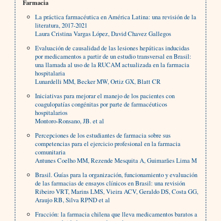
Farmacia
La práctica farmacéutica en América Latina: una revisión de la
literatura, 2017-2021
Laura Cristina Vargas López, David Chavez Gallegos
Evaluación de causalidad de las lesiones hepáticas inducidas
por medicamentos a partir de un estudio transversal en Brasil:
una llamada al uso de la RUCAM actualizada en la farmacia
hospitalaria
Lunardelli MM, Becker MW, Ortiz GX, Blatt CR
Iniciativas para mejorar el manejo de los pacientes con
coagulopatías congénitas por parte de farmacéuticos
hospitalarios
Montoro-Ronsano, JB. et al
Percepciones de los estudiantes de farmacia sobre sus
competencias para el ejercicio profesional en la farmacia
comunitaria
Antunes Coelho MM, Rezende Mesquita A, Guimarães Lima M
Brasil. Guías para la organización, funcionamiento y evaluación
de las farmacias de ensayos clínicos en Brasil: una revisión
Ribeiro VRT, Marins LMS, Vieira ACV, Geraldo DS, Costa GG,
Araujo RB, Silva RPND et al
Fracción: la farmacia chilena que lleva medicamentos baratos a