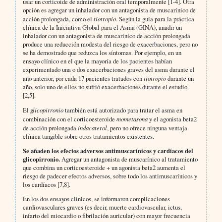
usar un corticoide de administración oral temporalmente [1-4]. Otra
opción es agregar un inhalador con un antagonista de muscarínico de
acción prolongada, como el
tiotropio
. Según la guía para la práctica
clínica de la Iniciativa Global para el Asma (GINA), añadir un
inhalador con un antagonista de muscarínico de acción prolongada
produce una reducción modesta del riesgo de exacerbaciones, pero no
se ha demostrado que reduzca los síntomas. Por ejemplo, en un
ensayo clínico en el que la mayoría de los pacientes habían
experimentado una o dos exacerbaciones graves del asma durante el
año anterior, por cada 17 pacientes tratados con
tiotropio
durante un
año, solo uno de ellos no sufrió exacerbaciones durante el estudio
[2,5].
El
glicopirronio
también está autorizado para tratar el asma en
combinación con el corticoesteroide
mometasona
y el agonista beta2
de acción prolongada
indacaterol
, pero no ofrece ninguna ventaja
clínica tangible sobre otros tratamientos existentes.
Se añaden los efectos adversos antimuscarínicos y cardíacos del
glicopirronio.
Agregar un antagonista de muscarínico al tratamiento
que combina un corticoesteroide + un agonista beta2 aumenta el
riesgo de padecer efectos adversos, sobre todo los antimuscarínicos y
los cardíacos [7,8].
En los dos ensayos clínicos, se informaron complicaciones
cardiovasculares graves (es decir, muerte cardiovascular, ictus,
infarto del miocardio o fibrilación auricular) con mayor frecuencia