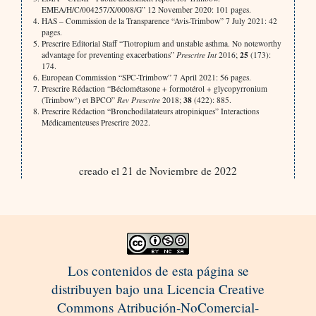
EMEA/H/C/004257/X/0008/G” 12 November 2020: 101 pages.
HAS – Commission de la Transparence “Avis-Trimbow” 7 July 2021: 42
pages.
Prescrire Editorial Staff “Tiotropium and unstable asthma. No noteworthy
25
advantage for preventing exacerbations”
Prescrire Int
2016;
(173):
174.
European Commission “SPC-Trimbow” 7 April 2021: 56 pages.
Prescrire Rédaction “Béclométasone + formotérol + glycopyrronium
38
(Trimbow°) et BPCO”
Rev Prescrire
2018;
(422): 885.
Prescrire Rédaction “Bronchodilatateurs atropiniques” Interactions
Médicamenteuses Prescrire 2022.
creado el 21 de Noviembre de 2022
Los contenidos de esta página se
distribuyen bajo una Licencia Creative
Commons Atribución-NoComercial-