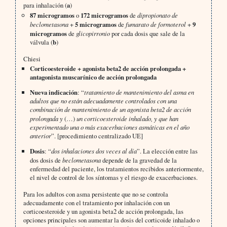
para inhalación (
a
)
87 microgramos
o
172 microgramos
de
dipropionato de
beclometasona
+
5 microgramos
de
fumarato de formoterol
+
9
microgramos
de
glicopirronio
por cada dosis que sale de la
válvula (
b
)
Chiesi
Corticoesteroide + agonista beta2 de acción prolongada +
antagonista muscarínico de acción prolongada
Nueva indicación
: “
tratamiento de mantenimiento del asma en
adultos que no están adecuadamente controlados con una
combinación de mantenimiento de un agonista beta2 de acción
prolongada y
(…)
un corticoesteroide inhalado, y que han
experimentado una o más exacerbaciones asmáticas en el año
anterior
”. [procedimiento centralizado UE]
Dosis
: “
dos inhalaciones dos veces al día
”. La elección entre las
dos dosis de
beclometasona
depende de la gravedad de la
enfermedad del paciente, los tratamientos recibidos anteriormente,
el nivel de control de los síntomas y el riesgo de exacerbaciones.
Para los adultos con asma persistente que no se controla
adecuadamente con el tratamiento por inhalación con un
corticoesteroide y un agonista beta2 de acción prolongada, las
opciones principales son aumentar la dosis del corticoide inhalado o