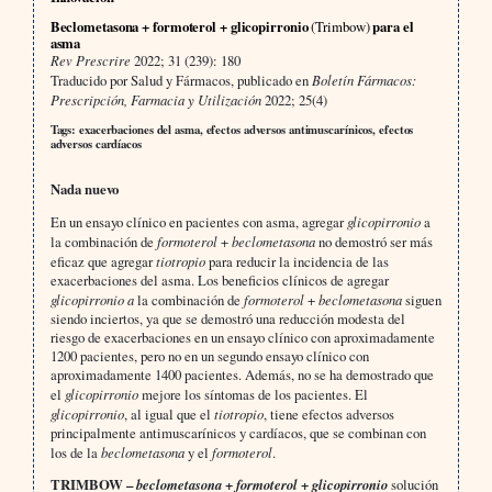
Beclometasona + formoterol + glicopirronio
(Trimbow)
para el
asma
Rev Prescrire
2022; 31 (239): 180
Traducido por Salud y Fármacos, publicado en
Boletín Fármacos:
Prescripción, Farmacia y Utilización
2022; 25(4)
Tags: exacerbaciones del asma, efectos adversos antimuscarínicos, efectos
adversos cardíacos
Nada nuevo
En un ensayo clínico en pacientes con asma, agregar
glicopirronio
a
la combinación de
formoterol
+
beclometasona
no demostró ser más
eficaz que agregar
tiotropio
para reducir la incidencia de las
exacerbaciones del asma. Los beneficios clínicos de agregar
glicopirronio a
la combinación de
formoterol
+
beclometasona
siguen
siendo inciertos, ya que se demostró una reducción modesta del
riesgo de exacerbaciones en un ensayo clínico con aproximadamente
1200 pacientes, pero no en un segundo ensayo clínico con
aproximadamente 1400 pacientes. Además, no se ha demostrado que
el
glicopirronio
mejore los síntomas de los pacientes. El
glicopirronio
, al igual que el
tiotropio
, tiene efectos adversos
principalmente antimuscarínicos y cardíacos, que se combinan con
los de la
beclometasona
y el
formoterol
.
TRIMBOW –
beclometasona
+
formoterol
+
glicopirronio
solución