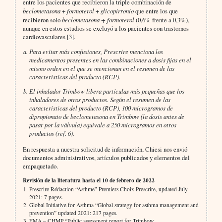
entre los pacientes que recibieron la triple combinación de
beclometasona
+
formoterol
+
glicopirronio
que entre los que
recibieron solo
beclometasona + formoterol
(0,6% frente a 0,3%),
aunque en estos estudios se excluyó a los pacientes con trastornos
cardiovasculares [3].
Para evitar más confusiones, Prescrire menciona los
medicamentos presentes en las combinaciones a dosis fijas en el
mismo orden en el que se mencionan en el resumen de las
características del producto (RCP).
El inhalador Trimbow libera partículas más pequeñas que los
inhaladores de otros productos. Según el resumen de las
características del producto (RCP), 100 microgramos de
dipropionato de beclometasona en Trimbow (la dosis antes de
pasar por la válvula) equivale a 250 microgramos en otros
productos (ref. 6).
En respuesta a nuestra solicitud de información, Chiesi nos envió
documentos administrativos, artículos publicados y elementos del
empaquetado.
Revisión de la literatura hasta el 10 de febrero de 2022
Prescrire Rédaction “Asthme” Premiers Choix Prescrire, updated July
2021: 7 pages.
Global Initiative for Asthma “Global strategy for asthma management and
prevention” updated 2021: 217 pages.
EMA – CHMP “Public assessment report for Trimbow.