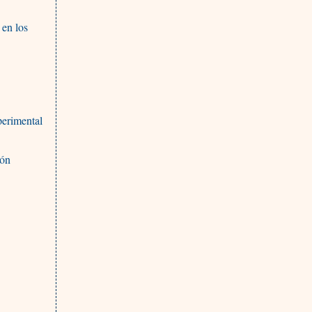
 en los
perimental
ión