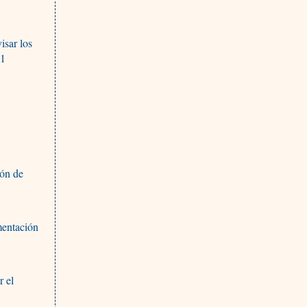
isar los
21
ión de
mentación
r el