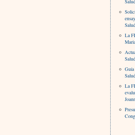
Salu
Solic
ensay
Salu
La F
Maria
Actua
Salu
Guía 
Salu
La FD
eval
Joann
Presu
Cong