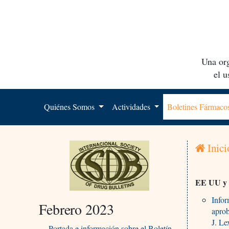
Una org
el 
Quiénes Somos
Actividades
Boletines Fármac
Inici
EE UU y
Infor
Febrero 2023
aprob
J. Le
Portada e información sobre el Boletín