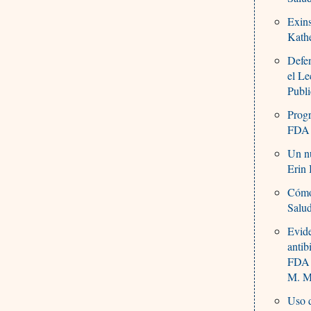
Exins
Kath
Defen
el L
Publi
Progr
FDA
Un nu
Erin
Cómo
Salu
Evide
antib
FDA
M. Mi
Uso d