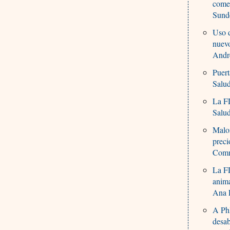
come
Sunde
Uso d
nuev
Andre
Puert
Salu
La FD
Salu
Malon
prec
Comm
La FD
anim
Ana 
A PhR
desa