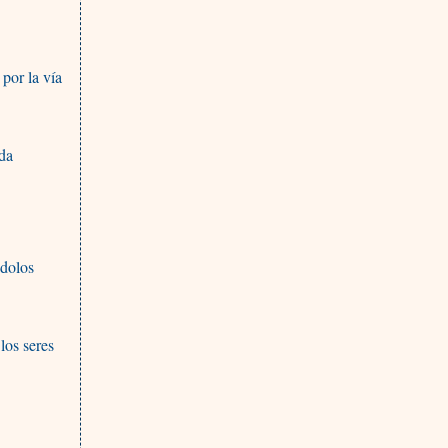
por la vía
ada
ndolos
los seres