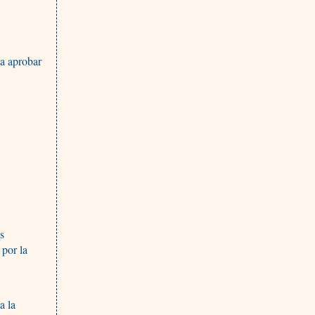
 a aprobar
os
 por la
a la