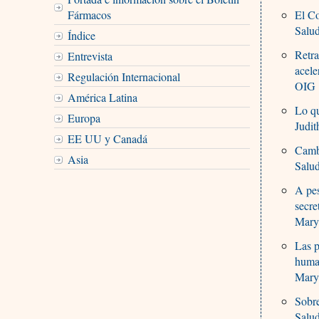
Fármacos
El Co
Salu
Índice
Retra
Entrevista
acel
Regulación Internacional
OIG
América Latina
Lo qu
Europa
Judit
EE UU y Canadá
Cambi
Asia
Salu
A pes
secre
Mary
Las p
human
Mary
Sobre
Salu