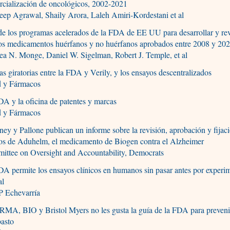
rcialización de oncológicos, 2002-2021
ep Agrawal, Shaily Arora, Laleh Amiri-Kordestani et al
e los programas acelerados de la FDA de EE UU para desarrollar y rev
os medicamentos huérfanos y no huérfanos aprobados entre 2008 y 20
a N. Monge, Daniel W. Sigelman, Robert J. Temple, et al
as giratorias entre la FDA y Verily, y los ensayos descentralizados
d y Fármacos
A y la oficina de patentes y marcas
d y Fármacos
ey y Pallone publican un informe sobre la revisión, aprobación y fijac
ios de Aduhelm, el medicamento de Biogen contra el Alzheimer
ittee on Oversight and Accountability, Democrats
A permite los ensayos clínicos en humanos sin pasar antes por experi
al
P Echevarría
MA, BIO y Bristol Myers no les gusta la guía de la FDA para preveni
basto