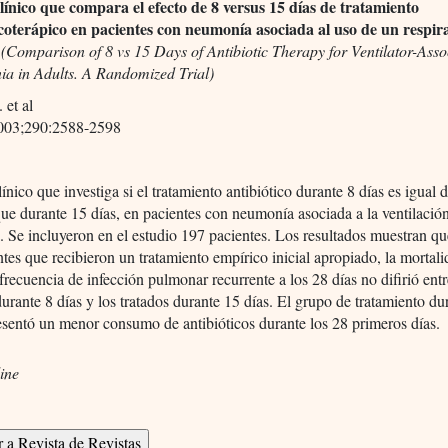
línico que compara el efecto de 8 versus 15 días de tratamiento
icoterápico en pacientes con neumonía asociada al uso de un respi
(Comparison of 8 vs 15 Days of Antibiotic Therapy for Ventilator-Asso
a in Adults. A Randomized Trial)
 et al
2003;290:2588-2598
ínico que investiga si el tratamiento antibiótico durante 8 días es igual 
que durante 15 días, en pacientes con neumonía asociada a la ventilació
 Se incluyeron en el estudio 197 pacientes. Los resultados muestran qu
ntes que recibieron un tratamiento empírico inicial apropiado, la mortal
a frecuencia de infección pulmonar recurrente a los 28 días no difirió entr
durante 8 días y los tratados durante 15 días. El grupo de tratamiento du
esentó un menor consumo de antibióticos durante los 28 primeros días.
ine