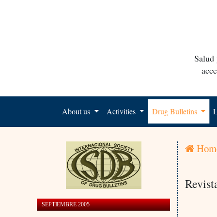
Salud 
acce
About us
Activities
Drug Bulletins
L
Hom
Revist
SEPTIEMBRE 2005