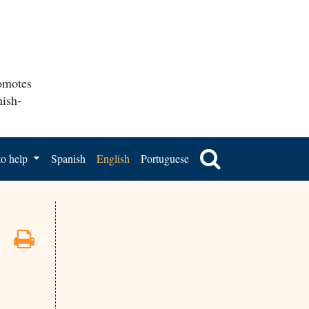
romotes
nish-
o help
Spanish
English
Portuguese