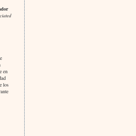
rador
ciated
de
n
e en
idad
e los
rante