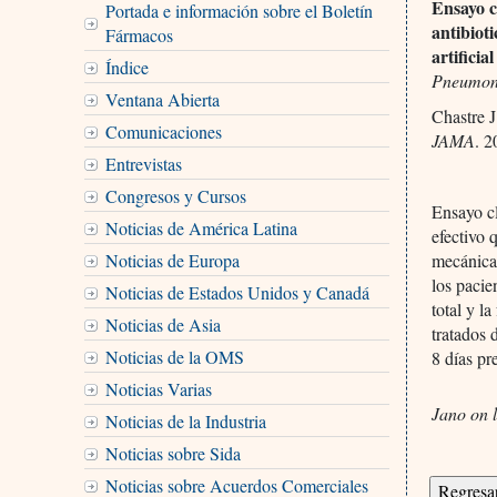
Ensayo c
Portada e información sobre el Boletín
antibiot
Fármacos
artificial
Índice
Pneumoni
Ventana Abierta
Chastre J.
Comunicaciones
JAMA
. 
Entrevistas
Congresos y Cursos
Ensayo cl
Noticias de América Latina
efectivo 
Noticias de Europa
mecánica.
los pacie
Noticias de Estados Unidos y Canadá
total y l
Noticias de Asia
tratados 
Noticias de la OMS
8 días pr
Noticias Varias
Jano on l
Noticias de la Industria
Noticias sobre Sida
Noticias sobre Acuerdos Comerciales