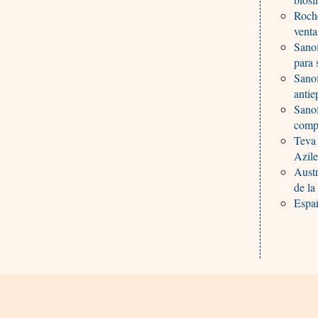
Roch
venta
Sanof
para 
Sanof
antie
Sanof
comp
Teva
Azile
Austr
de la
Españ