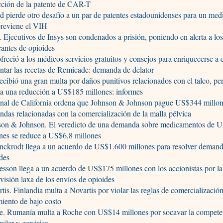
cción de la patente de CAR-T
d pierde otro desafío a un par de patentes estadounidenses para un me
previene el VIH
. Ejecutivos de Insys son condenados a prisión, poniendo en alerta a lo
cantes de opioides
freció a los médicos servicios gratuitos y consejos para enriquecerse a
tar las recetas de Remicade: demanda de delator
ecibió una gran multa por daños punitivos relacionados con el talco, per
a una reducción a US$185 millones: informes
unal de California ordena que Johnson & Johnson pague US$344 millon
das relacionadas con la comercialización de la malla pélvica
son & Johnson. El veredicto de una demanda sobre medicamentos de 
nes se reduce a US$6,8 millones
nckrodt llega a un acuerdo de US$1.600 millones para resolver demand
des
son llega a un acuerdo de US$175 millones con los accionistas por la
visión laxa de los envíos de opioides
tis. Finlandia multa a Novartis por violar las reglas de comercializació
miento de bajo costo
e. Rumanía multa a Roche con US$14 millones por socavar la compete
milar y genérica