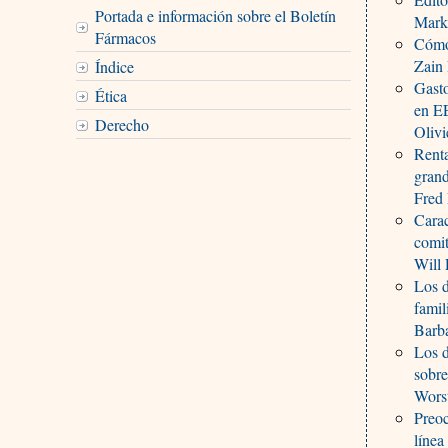
Portada e información sobre el Boletín
Mark
Fármacos
Cómo 
Zain 
Índice
Gasto
Ética
en E
Derecho
Olivi
Renta
grand
Fred
Carac
comit
Will 
Los d
famil
Barba
Los d
sobre
Worst
Preoc
línea