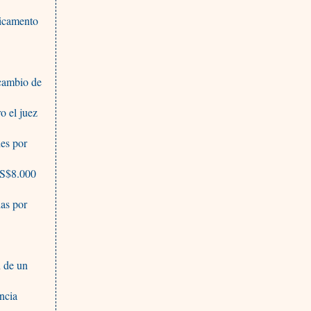
dicamento
s
 cambio de
o el juez
es por
US$8.000
as por
n de un
ncia