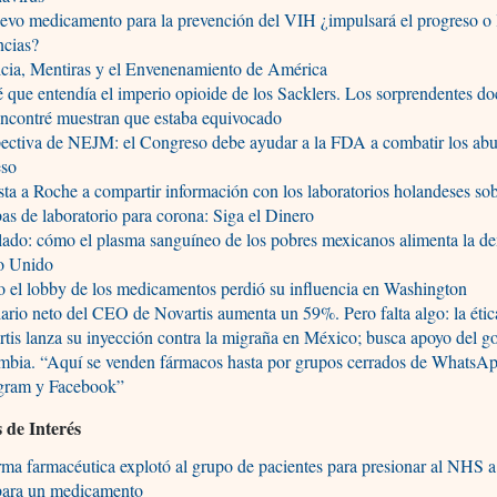
evo medicamento para la prevención del VIH ¿impulsará el progreso o 
ncias?
icia, Mentiras y el Envenenamiento de América
 que entendía el imperio opioide de los Sacklers. Los sorprendentes d
ncontré muestran que estaba equivocado
ectiva de NEJM: el Congreso debe ayudar a la FDA a combatir los ab
eso
sta a Roche a compartir información con los laboratorios holandeses sob
as de laboratorio para corona: Siga el Dinero
ado: cómo el plasma sanguíneo de los pobres mexicanos alimenta la d
o Unido
el lobby de los medicamentos perdió su influencia en Washington
lario neto del CEO de Novartis aumenta un 59%. Pero falta algo: la étic
tis lanza su inyección contra la migraña en México; busca apoyo del g
mbia. “Aquí se venden fármacos hasta por grupos cerrados de WhatsAp
agram y Facebook”
s de Interés
rma farmacéutica explotó al grupo de pacientes para presionar al NHS 
bara un medicamento