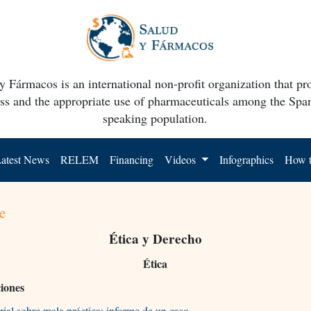
y Fármacos is an international non-profit organization that p
ss and the appropriate use of pharmaceuticals among the Spa
speaking population.
atest News
RELEM
Financing
Videos
Infographics
How t
e
Ética y Derecho
Ética
ciones
rial sobre mala práctica: informe de un caso