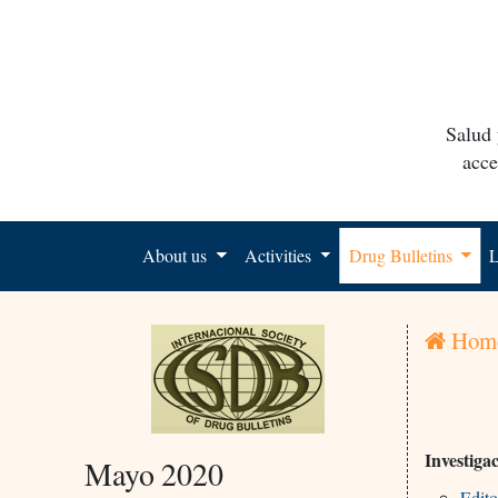
Salud 
acce
About us
Activities
Drug Bulletins
L
Hom
Investiga
Mayo 2020
Edito