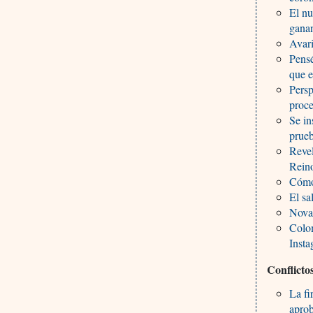
El nu
gana
Avar
Pensé
que e
Persp
proc
Se in
prueb
Revel
Rein
Cómo 
El sa
Novar
Colo
Inst
Conflicto
La fi
apro