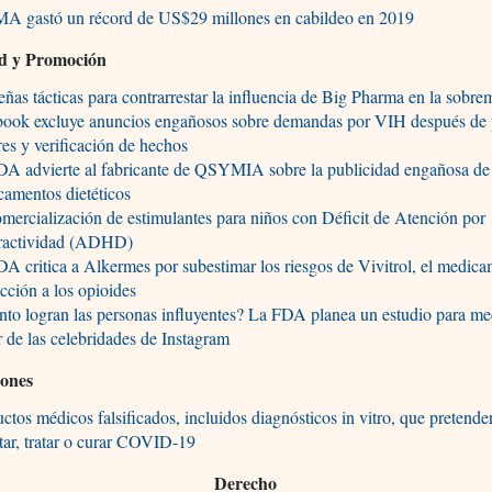
A gastó un récord de US$29 millones en cabildeo en 2019
ad y Promoción
ñas tácticas para contrarrestar la influencia de Big Pharma en la sobr
book excluye anuncios engañosos sobre demandas por VIH después de p
ares y verificación de hechos
DA advierte al fabricante de QSYMIA sobre la publicidad engañosa de
amentos dietéticos
mercialización de estimulantes para niños con Déficit de Atención por
ractividad (ADHD)
A critica a Alkermes por subestimar los riesgos de Vivitrol, el medic
icción a los opioides
to logran las personas influyentes? La FDA planea un estudio para med
 de las celebridades de Instagram
iones
ctos médicos falsificados, incluidos diagnósticos in vitro, que pretende
tar, tratar o curar COVID-19
Derecho