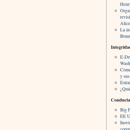
Henry
Organ
revis
Alice
La i
Brun
Integrida
E-Dru
Washi
Cómo 
y sus
Estra
¿Quie
Conducta 
Big P
EE UU
Inov
coro