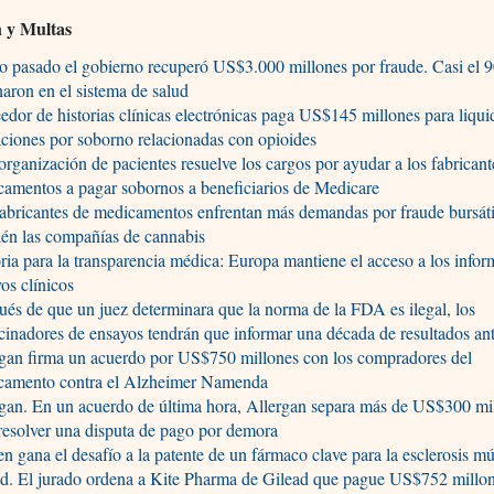
n y Multas
o pasado el gobierno recuperó US$3.000 millones por fraude. Casi el 
naron en el sistema de salud
edor de historias clínicas electrónicas paga US$145 millones para liqui
ciones por soborno relacionadas con opioides
organización de pacientes resuelve los cargos por ayudar a los fabricant
amentos a pagar sobornos a beneficiarios de Medicare
abricantes de medicamentos enfrentan más demandas por fraude bursáti
én las compañías de cannabis
ria para la transparencia médica: Europa mantiene el acceso a los infor
os clínicos
és de que un juez determinara que la norma de la FDA es ilegal, los
cinadores de ensayos tendrán que informar una década de resultados an
gan firma un acuerdo por US$750 millones con los compradores del
camento contra el Alzheimer Namenda
gan. En un acuerdo de última hora, Allergan separa más de US$300 mi
resolver una disputa de pago por demora
n gana el desafío a la patente de un fármaco clave para la esclerosis mú
d. El jurado ordena a Kite Pharma de Gilead que pague US$752 millon