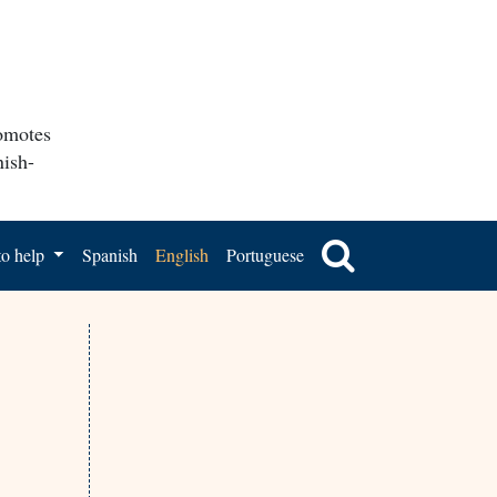
romotes
nish-
o help
Spanish
English
Portuguese