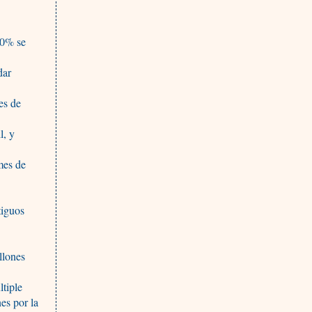
90% se
dar
es de
l, y
mes de
tiguos
llones
ltiple
es por la