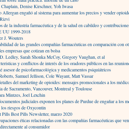
 Chaplain, Denise Kirschner, Yoh Iwasa
Allergan engañó al sistema para aumentar los precios y vender opioid
Rizvi
s de la industria farmacéutica y de la salud en cabildeo y contribuciones
E UU 1999-2018
er J. Wouters
bilidad de las grandes compañías farmacéuticas en comparación con ot
es empresas que cotizan en bolsa
 D. Ledley, Sarah Shonka McCoy, Gregory Vaughan, et al
terísticas y conflictos de interés de los oradores públicos en las reunion
é asesor de psicofarmacológica y medicamentos psiquiátricos
Roberts, Samuel Jellison, Cole Wayant, Matt Vassar
etalles del marketing de opioides: mensajes promocionales a los médic
ia de Sacramento, Vancouver, Montreal y Toulouse
ra Mintzes, Joel Lexchin
ocumentos judiciales exponen los planes de Purdue de engañar a los m
 los riesgos de Oxycontin
 Pills Best Pills Newsletter, marzo 2020
upaciones éticas relacionadas con las compañías farmacéuticas que ve
 directamente al consumidor