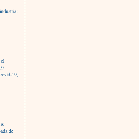
industria:
 el
19
 covid-19,
us
bada de