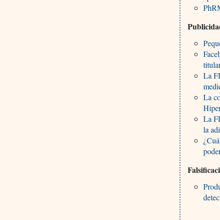
PhRM
Publicid
Peque
Face
titul
La F
medic
La co
Hipe
La FD
la ad
¿Cuán
poder
Falsificac
Produ
detec