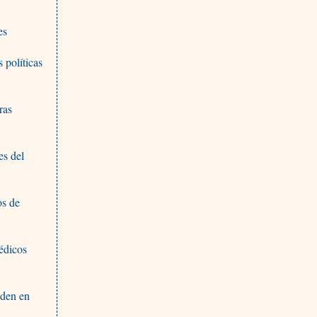
es
 políticas
ras
es del
os de
édicos
nden en