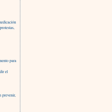
emedicación
rotestas,
amento para
ir el
n prevenir,