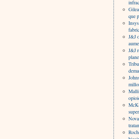
infra
Gilea
que 
Insys
fabri
J&J o
aumen
J&J r
plane
Trib
deman
John
millo
Malli
opioi
McKes
super
Novar
trata
Roch
biosi