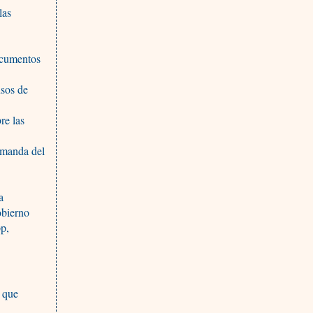
las
ocumentos
usos de
re las
emanda del
a
obierno
p,
a que