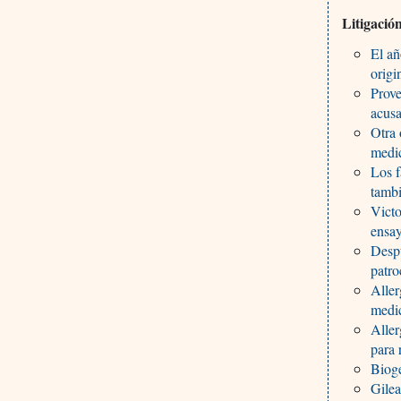
Litigació
El añ
origi
Prove
acusa
Otra 
medic
Los f
tambi
Victo
ensay
Despu
patro
Aller
medi
Aller
para 
Bioge
Gilea