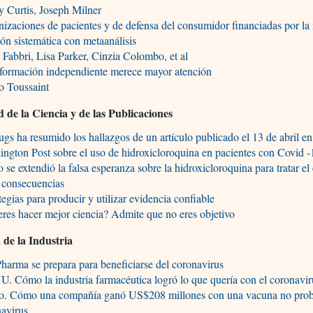
 Curtis, Joseph Milner
izaciones de pacientes y de defensa del consumidor financiadas por la 
ión sistemática con metaanálisis
 Fabbri, Lisa Parker, Cinzia Colombo, et al
nformación independiente merece mayor atención
o Toussaint
d de la Ciencia y de las Publicaciones
gs ha resumido los hallazgos de un artículo publicado el 13 de abril en
ngton Post sobre el uso de hidroxicloroquina en pacientes con Covid -
se extendió la falsa esperanza sobre la hidroxicloroquina para tratar el
 consecuencias
tegias para producir y utilizar evidencia confiable
res hacer mejor ciencia? Admite que no eres objetivo
de la Industria
harma se prepara para beneficiarse del coronavirus
. Cómo la industria farmacéutica logró lo que quería con el coronavir
io. Cómo una compañía ganó US$208 millones con una vacuna no pro
navirus