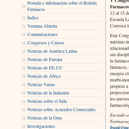
V Congres
Portada e información sobre el Boletín
Farmacovi
Fármacos
12 al 15 
Índice
Escuela L
Convoca l
Ventana Abierta
Comunicaciones
Este Congr
máximo int
Congresos y Cursos
relacionad
Noticias de América Latina
sus discip
Noticias de Europa
la farmaco
fármacos, 
Noticias de EE.UU
ensayos cl
Noticias de África
morbi-mort
Noticias Varias
propicio a
proyeccion
Noticias de la Industria
los nuevos
Noticias sobre el Sida
farmacológ
Noticias sobre Acuerdos Comerciales
Enviado a
Noticias de la Oms
Farmacoe
Investigaciones
frank@mcd