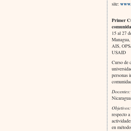
www.
site:
Primer Cu
comunid
15 al 27 
Managua, 
AIS, OPS/
USAID
Curso de d
universid
personas i
comunida
Docentes:
Nicaragua
Objetivos:
respecto a
actividad
en métodos