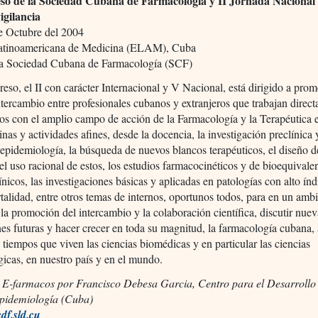
o de la Sociedad Cubana de Farmacología y II Jornada Nacional
gilancia
de Octubre del 2004
atinoamericana de Medicina (ELAM), Cuba
a Sociedad Cubana de Farmacología (SCF)
eso, el II con carácter Internacional y V Nacional, está dirigido a prom
ercambio entre profesionales cubanos y extranjeros que trabajan direc
os con el amplio campo de acción de la Farmacología y la Terapéutica 
linas y actividades afines, desde la docencia, la investigación preclínica y
epidemiología, la búsqueda de nuevos blancos terapéuticos, el diseño 
el uso racional de estos, los estudios farmacocinéticos y de bioequivalen
ínicos, las investigaciones básicas y aplicadas en patologías con alto índ
alidad, entre otros temas de internos, oportunos todos, para en un amb
 la promoción del intercambio y la colaboración científica, discutir nuev
es futuras y hacer crecer en toda su magnitud, la farmacología cubana, 
 tiempos que viven las ciencias biomédicas y en particular las ciencias
icas, en nuestro país y en el mundo.
 E-farmacos por Francisco Debesa Garcia, Centro para el Desarrollo 
pidemiología (Cuba)
f.sld.cu