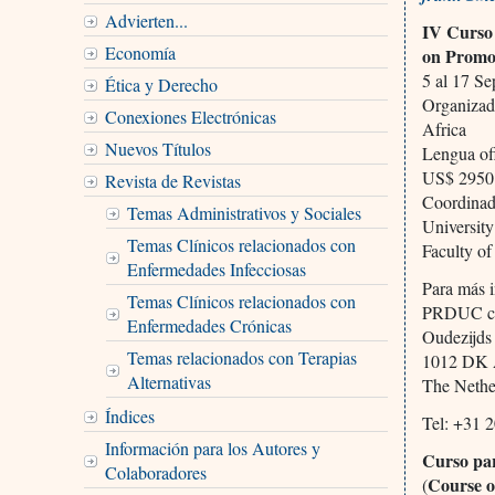
Advierten...
IV Curso
Economía
on Promo
5 al 17 Se
Ética y Derecho
Organizad
Conexiones Electrónicas
Africa
Nuevos Títulos
Lengua ofi
US$ 2950
Revista de Revistas
Coordinado
Temas Administrativos y Sociales
Universit
Temas Clínicos relacionados con
Faculty of
Enfermedades Infecciosas
Para más i
Temas Clínicos relacionados con
PRDUC c
Enfermedades Crónicas
Oudezijds
Temas relacionados con Terapias
1012 DK 
Alternativas
The Nethe
Índices
Tel: +31 
Información para los Autores y
Curso par
Colaboradores
Course o
(