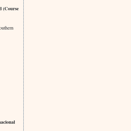
d (Course
outhern
nacional