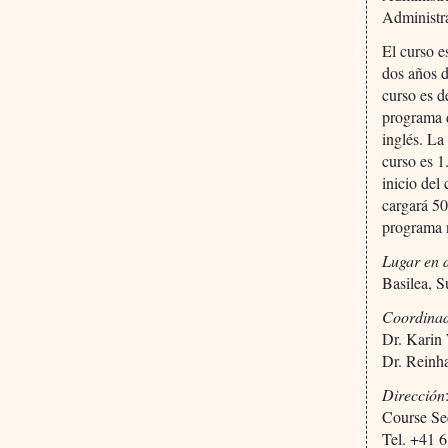
Administra
El curso e
dos años d
curso es d
programa d
inglés. La
curso es 1
inicio del
cargará 50
programa n
Lugar en d
Basilea, S
Coordinad
Dr. Karin
Dr. Reinh
Dirección
Course Sec
Tel. +41 