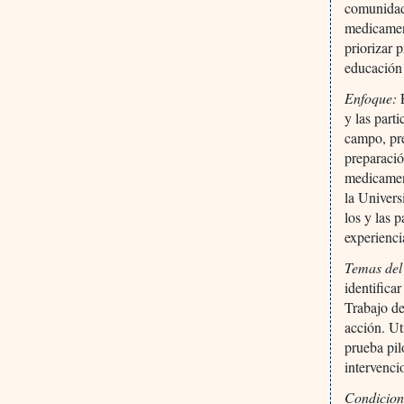
comunidad,
medicament
priorizar 
educación
Enfoque:
E
y las part
campo, pre
preparació
medicament
la Univers
los y las 
experienci
Temas del
identifica
Trabajo de
acción. Ut
prueba pil
intervenci
Condicion