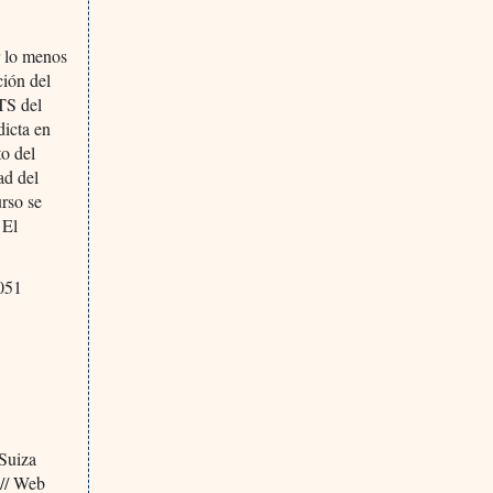
r lo menos
ción del
TS del
dicta en
to del
ad del
urso se
 El
4051
 Suiza
// Web