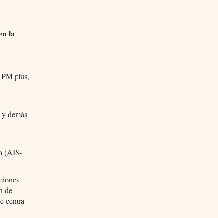
en la
RPM plus,
s y demás
a (AIS-
aciones
ón de
e centra