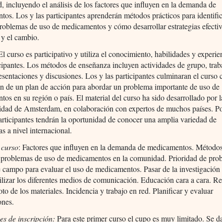
 incluyendo el análisis de los factores que influyen en la demanda de
os. Los y las participantes aprenderán métodos prácticos para identifi
problemas de uso de medicamentos y cómo desarrollar estrategias efectiv
 y el cambio.
l curso es participativo y utiliza el conocimiento, habilidades y experie
icipantes. Los métodos de enseñanza incluyen actividades de grupo, trab
sentaciones y discusiones. Los y las participantes culminaran el curso 
n de un plan de acción para abordar un problema importante de uso de
os en su región o país. El material del curso ha sido desarrollado por
idad de Amsterdam, en colaboración con expertos de muchos países. Po
participantes tendrán la oportunidad de conocer una amplia variedad de
as a nivel internacional.
 curso
: Factores que influyen en la demanda de medicamentos. Método
r problemas de uso de medicamentos en la comunidad. Prioridad de pro
 campo para evaluar el uso de medicamentos. Pasar de la investigación 
ilizar los diferentes medios de comunicación. Educación cara a cara. Re
oto de los materiales. Incidencia y trabajo en red. Planificar y evaluar
ones.
es de inscripción:
Para este primer curso el cupo es muy limitado. Se d