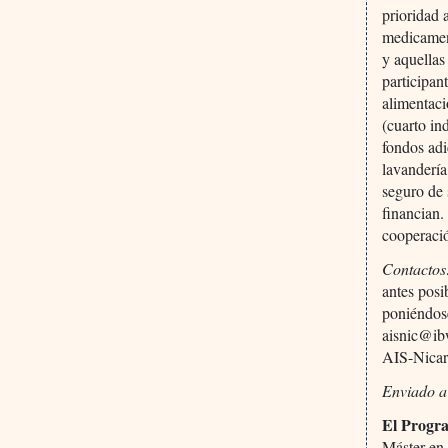
prioridad 
medicament
y aquellas
participan
alimentaci
(cuarto in
fondos ad
lavandería
seguro de 
financian.
cooperació
Contactos
antes posi
poniéndos
aisnic@ib
AIS-Nicar
Enviado a
El Progr
Máster en