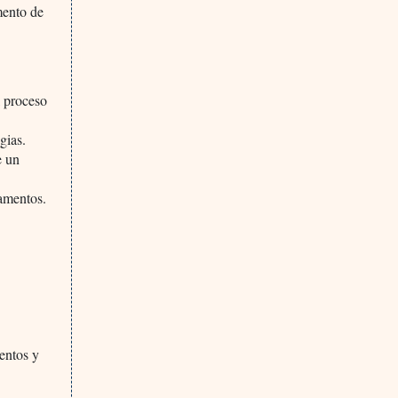
mento de
l proceso
gias.
e un
camentos.
entos y