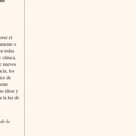
 de
over el
tamente o
en todas
 clínica,
de nuevos
cia, los
ice de
iente
as ideas y
a la luz de
de la