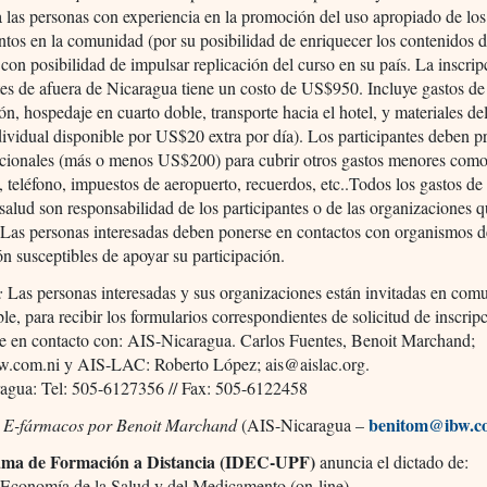
a las personas con experiencia en la promoción del uso apropiado de los
os en la comunidad (por su posibilidad de enriquecer los contenidos d
 con posibilidad de impulsar replicación del curso en su país. La inscrip
tes de afuera de Nicaragua tiene un costo de US$950. Incluye gastos de
ón, hospedaje en cuarto doble, transporte hacia el hotel, y materiales de
dividual disponible por US$20 extra por día). Los participantes deben p
icionales (más o menos US$200) para cubrir otros gastos menores como
, teléfono, impuestos de aeropuerto, recuerdos, etc..Todos los gastos de 
salud son responsabilidad de los participantes o de las organizaciones q
 Las personas interesadas deben ponerse en contactos con organismos d
n susceptibles de apoyar su participación.
:
Las personas interesadas y sus organizaciones están invitadas en comu
ble, para recibir los formularios correspondientes de solicitud de inscrip
e en contacto con: AIS-Nicaragua. Carlos Fuentes, Benoit Marchand;
w.com.ni y AIS-LAC: Roberto López; ais@aislac.org.
agua: Tel: 505-6127356 // Fax: 505-6122458
benitom@ibw.c
 E-fármacos por Benoit Marchand
(AIS-Nicaragua –
ama de Formación a Distancia (IDEC-UPF)
anuncia el dictado de:
 Economía de la Salud y del Medicamento (on-line)