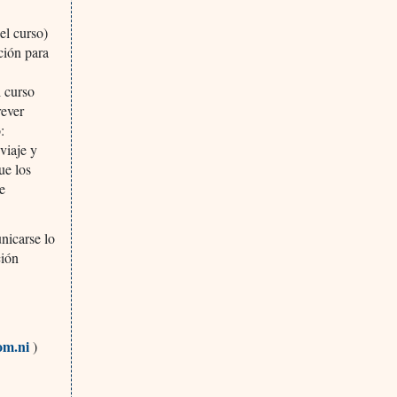
el curso)
ción para
l curso
rever
:
viaje y
ue los
e
nicarse lo
ción
om.ni
)