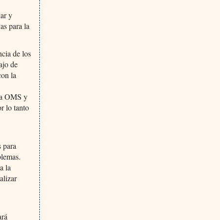
car y
as para la
ncia de los
ajo de
con la
 la OMS y
r lo tanto
s para
blemas.
a la
alizar
ará