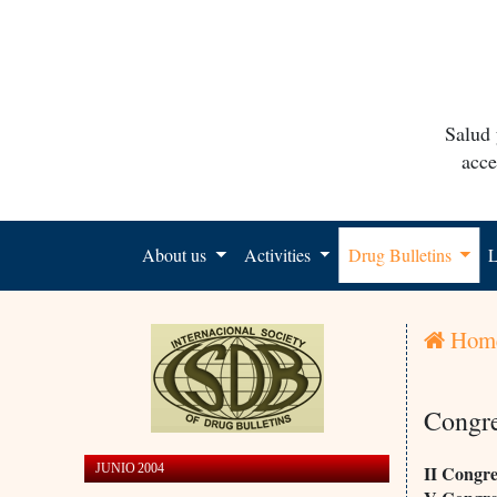
Salud 
acce
About us
Activities
Drug Bulletins
L
Hom
Congre
JUNIO 2004
II Congre