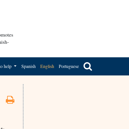
romotes
nish-
o help
Spanish
English
Portuguese