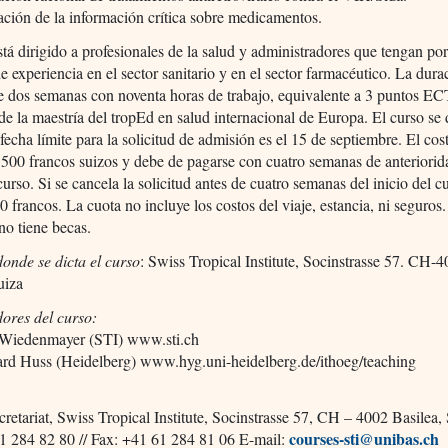
ción de la información crítica sobre medicamentos.
stá dirigido a profesionales de la salud y administradores que tengan po
e experiencia en el sector sanitario y en el sector farmacéutico. La dura
e dos semanas con noventa horas de trabajo, equivalente a 3 puntos EC
e la maestría del tropEd en salud internacional de Europa. El curso se 
 fecha límite para la solicitud de admisión es el 15 de septiembre. El cos
.500 francos suizos y debe de pagarse con cuatro semanas de anteriorid
 curso. Si se cancela la solicitud antes de cuatro semanas del inicio del c
0 francos. La cuota no incluye los costos del viaje, estancia, ni seguros.
o tiene becas.
onde se dicta el curso
: Swiss Tropical Institute, Socinstrasse 57. CH-
uiza
ores del curso:
 Wiedenmayer (STI) www.sti.ch
ard Huss (Heidelberg) www.hyg.uni-heidelberg.de/ithoeg/teaching
:
retariat, Swiss Tropical Institute, Socinstrasse 57, CH – 4002 Basilea,
courses-sti@unibas.ch
61 284 82 80 // Fax: +41 61 284 81 06 E-mail: