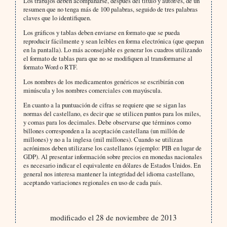
Los trabajos deben acompañarse, después del título y autor/es, de un
resumen que no tenga más de 100 palabras, seguido de tres palabras
claves que lo identifiquen.
Los gráficos y tablas deben enviarse en formato que se pueda
reproducir fácilmente y sean leíbles en forma electrónica (que quepan
en la pantalla). Lo más aconsejable es generar los cuadros utilizando
el formato de tablas para que no se modifiquen al transformarse al
formato Word o RTF.
Los nombres de los medicamentos genéricos se escribirán con
minúscula y los nombres comerciales con mayúscula.
En cuanto a la puntuación de cifras se requiere que se sigan las
normas del castellano, es decir que se utilicen puntos para los miles,
y comas para los decimales. Debe observarse que términos como
billones corresponden a la aceptación castellana (un millón de
millones) y no a la inglesa (mil millones). Cuando se utilizan
acrónimos deben utilizarse los castellanos (ejemplo: PIB en lugar de
GDP). Al presentar información sobre precios en monedas nacionales
es necesario indicar el equivalente en dólares de Estados Unidos. En
general nos interesa mantener la integridad del idioma castellano,
aceptando variaciones regionales en uso de cada país.
modificado el 28 de noviembre de 2013