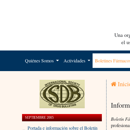
Una org
el 
Quiénes Somos
Actividades
Boletines Fármac
Inici
Inform
SEPTIEMBRE 2005
Boletín F
profesiona
Portada e información sobre el Boletín