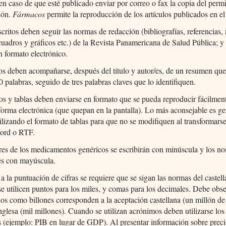
 en caso de que esté publicado enviar por correo o fax la copia del perm
ión.
Fármacos
permite la reproducción de los artículos publicados en el
ritos deben seguir las normas de redacción (bibliografías, referencias, 
 cuadros y gráficos etc.) de la Revista Panamericana de Salud Pública; 
n formato electrónico.
os deben acompañarse, después del título y autor/es, de un resumen qu
 palabras, seguido de tres palabras claves que lo identifiquen.
os y tablas deben enviarse en formato que se pueda reproducir fácilmen
 forma electrónica (que quepan en la pantalla). Lo más aconsejable es ge
ilizando el formato de tablas para que no se modifiquen al transformarse
ord o RTF.
es de los medicamentos genéricos se escribirán con minúscula y los n
es con mayúscula.
a la puntuación de cifras se requiere que se sigan las normas del castell
se utilicen puntos para los miles, y comas para los decimales. Debe obs
os como billones corresponden a la aceptación castellana (un millón de
inglesa (mil millones). Cuando se utilizan acrónimos deben utilizarse los
s (ejemplo: PIB en lugar de GDP). Al presentar información sobre prec