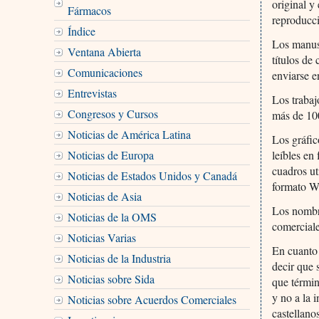
original y
Fármacos
reproducc
Índice
Los manusc
Ventana Abierta
títulos de
Comunicaciones
enviarse e
Entrevistas
Los trabaj
Congresos y Cursos
más de 100
Noticias de América Latina
Los gráfic
Noticias de Europa
leíbles en
cuadros ut
Noticias de Estados Unidos y Canadá
formato W
Noticias de Asia
Los nombr
Noticias de la OMS
comercial
Noticias Varias
En cuanto 
Noticias de la Industria
decir que 
Noticias sobre Sida
que términ
y no a la 
Noticias sobre Acuerdos Comerciales
castellano