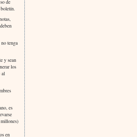
iso de
 boletín.
notas,
y deben
e no tenga
te y sean
nerar los
 al
ombres
ano, es
ervarse
 millones)
ios en