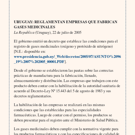
URUGUAY: REGLAMENTAN EMPRESAS QUE FABRICAN
GASES MEDICINALES
La Republica
(Uruguay), 22 de julio de 2005
El gobierno emitió un decreto que establece las condiciones para el
registro de gases medicinales (oxígeno y protóxido de nitrógeno)
[N.E.: disponible en:
www.presidencia.gub.uy/_Web/decretos/2005/07/ASUNTO%2096
_19%2007%202005_00001.PDF
].
Desde el gobierno se establecieron las pautas sobre las correctas
prácticas de manufactura para la fabricación, llenado,
almacenamiento y distribución. Las empresas que trabajen con este
producto deben contar con la habili­tación de la autoridad sanitaria de
acuerdo al Decreto-Ley Nº 15.443 del 5 de agosto de 1983 y sus
decretos re­glamentarios.
La habilitación de las empresas se realizará en las mismas
condiciones que las establecidas para las especialida­des
farmacéuticas. Luego de contar con el permiso, los productos se
deben presentar para el registro ante el Ministerio de Salud Pública.
Los gases medicinales deben cumplir con la normativa vigente para
los productos farmacéuticos y con las especi­ficaciones de calidad de