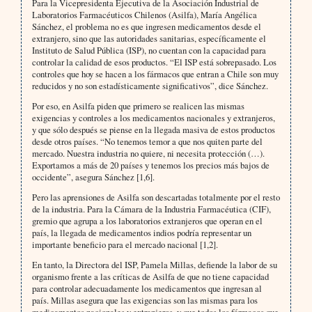
Para la Vicepresidenta Ejecutiva de la Asociación Industrial de
Laboratorios Farmacéuticos Chilenos (Asilfa), María Angélica
Sánchez, el problema no es que ingresen medicamentos desde el
extranjero, sino que las autori­dades sanitarias, específicamente el
Instituto de Salud Pública (ISP), no cuentan con la capacidad para
controlar la calidad de esos productos. “El ISP está sobrepasado. Los
controles que hoy se hacen a los fármacos que en­tran a Chile son muy
reducidos y no son estadísticamente significativos”, dice Sánchez.
Por eso, en Asilfa piden que primero se realicen las mismas
exigencias y controles a los medicamentos nacionales y extranjeros,
y que sólo después se piense en la llegada masiva de estos productos
desde otros países. “No te­nemos temor a que nos quiten parte del
mercado. Nuestra industria no quiere, ni necesita protección (…).
Expor­tamos a más de 20 países y tenemos los precios más bajos de
occidente”, asegura Sánchez [1,6].
Pero las aprensiones de Asilfa son descartadas totalmente por el resto
de la industria. Para la Cámara de la Industria Farmacéutica (CIF),
gremio que agrupa a los laboratorios extranjeros que operan en el
país, la llegada de medicamentos indios podría representar un
importante beneficio para el mercado nacional [1,2].
En tanto, la Directora del ISP, Pamela Millas, defiende la labor de su
organismo frente a las críticas de Asilfa de que no tiene capacidad
para controlar adecuadamente los medicamentos que ingresan al
país. Millas asegura que las exigencias son las mismas para los