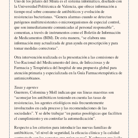
Uno de los pilares del Miura es el sistema informático, diseñado con
la Universidad Politécnica de Valencia, que ofrece información a
tiempo real sobre consumo de antibióticos y evolución de
resistencias bacterianas. “Genera alarmas cuando se detectan
patógenos multirresistentes o microorganismos de especial control,
que son inme­diatamente comunicadas al personal responsable”,
comentan, a través de instrumentos como el Boletín de Infor­mación
de Medicamentos (BIM). De esta manera, “se elabora una
información muy actualizada de gran ayuda en prescripción y para
tomar medidas correctoras”.
Otra intervención realizada es la presentación a las comisiones de
Uso Racional del Medicamento del área, de Infecciosas y de
Farmacia y Terapéutica del hospital de una propuesta global para
atención primaria y especiali­zada en la Guía Farmacoterapéutica de
antimicrobianos.
Tasas y agentes
Guerrero, Colomina y Moll indican que sus líneas maestras son
“aconsejar los antibióticos teniendo en cuenta las tasas de
resistencias, los agentes etiológicos más frecuentemente
involucrados en cada proceso y las recomen­daciones de las
sociedades”. Y se debe trabajar “en pautas posológicas que faciliten
el cumplimiento y en contro­lar la automedicación”.
Respecto a los criterios para introducir las nuevas familias de
antibióticos, “el nivel de seguridad, la eficacia clínica y la calidad
contrastada son los aspectos que guían su uso”. Y subrayan que “sólo