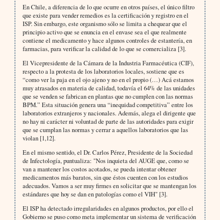
En Chile, a diferencia de lo que ocurre en otros países, el único filtro
que existe para vender remedios es la certifi­cación y registro en el
ISP. Sin embargo, este organismo sólo se limita a chequear que el
principio activo que se enuncia en el envase sea el que realmente
contiene el medicamento y hace algunos controles de estantería, en
farmacias, para verificar la calidad de lo que se comercializa [3].
El Vicepresidente de la Cámara de la Industria Farmacéutica (CIF),
respecto a la protesta de los laboratorios lo­cales, sostiene que es
“como ver la paja en el ojo ajeno y no en el propio (…) Acá estamos
muy atrasados en ma­teria de calidad, todavía el 64% de las unidades
que se venden se fabrican en plantas que no cumplen con las normas
BPM.” Esta situación genera una “inequidad competitiva” entre los
laboratorios extranjeros y nacionales. Además, alega el dirigente que
no hay ni carácter ni voluntad de parte de las autoridades para exigir
que se cum­plan las normas y cerrar a aquellos laboratorios que las
violan [1,12].
En el mismo sentido, el Dr. Carlos Pérez, Presidente de la Sociedad
de Infectología, puntualiza: "Nos inquieta del AUGE que, como se
van a mantener los costos acotados, se pueda intentar obtener
medicamentos más baratos, sin que éstos cuenten con los estudios
adecuados. Vamos a ser muy firmes en solicitar que se mantengan los
estándares que hoy se dan en patologías como el VIH" [3].
El ISP ha detectado irregularidades en algunos productos, por ello el
Gobierno se puso como meta implementar un sistema de verificación