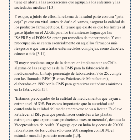
tiene en alerta a las asociaciones que agrupan a los enfermos y las
sociedades médicas [1,3].
Y es que, a juicio de ellos, la reforma de la salud parte con una "pata
coja" ya que era vital, antes de darle el va­mos, asegurar la calidad de
los productos farmacéuticos. El temor que existe es que los límites al
gasto fijados en el AUGE para los tratamientos hagan que las
ISAPRE y el FONASA opten por remedios de menor precio. Y esta
preocupación se centra esencialmente en aquellos fármacos más
riesgosos o que van a tratar enfermedades complejas, como diabetes,
cáncer o sida [3,11].
El mayor problema surge de la demora en implementar en Chile
algunas de las exigencias de la OMS para la fa­bricación de
medicamentos. Un bajo porcentaje de laboratorios, 7 de 25, cumple
con las llamadas BPM (Buenas Prácticas de Manufactura),
elaboradas en 1992 por la OMS para garantizar estándares mínimos
en la fabricación [3].
"Estamos preocupados de la calidad de medicamentos que vayan a
entrar en el AUGE. Por eso es importante que la autoridad esté
cautelando la calidad del medicamento que se va a licitar. Es clave
fortalecer al ISP, para que pueda hacer controles a las plantas
extranjeras que exportan sus productos a nuestro mercado", destaca la
Vice­presidenta de Asilfa. Y agrega que en India hay cerca de 20.000
laboratorios, de los cuáles sólo unos 200 cum­plen con BPM, el
estándar mundial para este mercado [1,3].