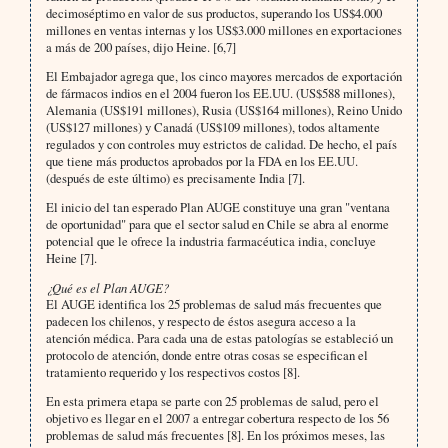
decimoséptimo en valor de sus productos, superando los US$4.000
millones en ventas internas y los US$3.000 millones en exportaciones
a más de 200 países, dijo Heine. [6,7]
El Embajador agrega que, los cinco mayores mercados de exportación
de fármacos indios en el 2004 fueron los EE.UU. (US$588 millones),
Alemania (US$191 millones), Rusia (US$164 millones), Reino Unido
(US$127 millo­nes) y Canadá (US$109 millones), todos altamente
regulados y con controles muy estrictos de calidad. De hecho, el país
que tiene más productos aprobados por la FDA en los EE.UU.
(después de este último) es precisamente India [7].
El inicio del tan esperado Plan AUGE constituye una gran "ventana
de oportunidad" para que el sector salud en Chile se abra al enorme
potencial que le ofrece la industria farmacéutica india, concluye
Heine [7].
¿Qué es el Plan AUGE?
El AUGE identifica los 25 problemas de salud más frecuentes que
padecen los chilenos, y respecto de éstos ase­gura acceso a la
atención médica. Para cada una de estas patologías se estableció un
protocolo de atención, donde entre otras cosas se especifican el
tratamiento requerido y los respectivos costos [8].
En esta primera etapa se parte con 25 problemas de salud, pero el
objetivo es llegar en el 2007 a entregar cober­tura respecto de los 56
problemas de salud más frecuentes [8]. En los próximos meses, las