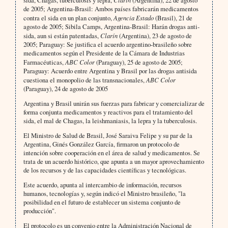
sida, Chagas, tuberculosis y lepra,
(Argentina), 22 de agosto
de 2005; Argentina-Brasil: Ambos países fabricarán medicamentos
contra el sida en un plan conjunto,
Agencia Estado
(Brasil), 21 de
agosto de 2005; Sibila Camps, Argentina-Brasil: Harán drogas anti­
sida, aun si están patentadas,
Clarín
(Argentina), 23 de agosto de
2005; Paraguay: Se justifica el acuerdo argen­tino-brasileño sobre
medicamentos según el Presidente de la Cámara de Industrias
Farmacéuticas,
ABC Color
(Paraguay), 25 de agosto de 2005;
Paraguay: Acuerdo entre Argentina y Brasil por las drogas antisida
cuestiona el monopolio de las transnacionales,
ABC Color
(Paraguay), 24 de agosto de 2005
Argentina y Brasil unirán sus fuerzas para fabricar y comercializar de
forma conjunta medicamentos y reactivos para el tratamiento del
sida, el mal de Chagas, la leishmaniasis, la lepra y la tuberculosis.
El Ministro de Salud de Brasil, José Saraiva Felipe y su par de la
Argentina, Ginés González García, firmaron un protocolo de
intención sobre cooperación en el área de salud y medicamentos. Se
trata de un acuerdo histórico, que apunta a un mayor aprovechamiento
de los recursos y de las capacidades científicas y tecnológicas.
Este acuerdo, apunta al intercambio de información, recursos
humanos, tecnologías y, según indicó el Ministro brasileño, "la
posibilidad en el futuro de establecer un sistema conjunto de
producción".
El protocolo es un convenio entre la Administración Nacional de