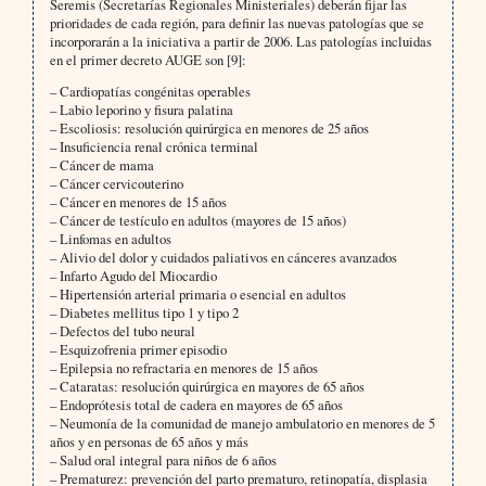
Seremis (Secretarías Regionales Ministeriales) deberán fijar las
prioridades de cada región, para definir las nuevas patologías que se
incorporarán a la iniciativa a partir de 2006. Las patologías incluidas
en el primer decreto AUGE son [9]:
– Cardiopatías congénitas operables
– Labio leporino y fisura palatina
– Escoliosis: resolución quirúrgica en menores de 25 años
– Insuficiencia renal crónica terminal
– Cáncer de mama
– Cáncer cervicouterino
– Cáncer en menores de 15 años
– Cáncer de testículo en adultos (mayores de 15 años)
– Linfomas en adultos
– Alivio del dolor y cuidados paliativos en cánceres avanzados
– Infarto Agudo del Miocardio
– Hipertensión arterial primaria o esencial en adultos
– Diabetes mellitus tipo 1 y tipo 2
– Defectos del tubo neural
– Esquizofrenia primer episodio
– Epilepsia no refractaria en menores de 15 años
– Cataratas: resolución quirúrgica en mayores de 65 años
– Endoprótesis total de cadera en mayores de 65 años
– Neumonía de la comunidad de manejo ambulatorio en menores de 5
años y en personas de 65 años y más
– Salud oral integral para niños de 6 años
– Prematurez: prevención del parto prematuro, retinopatía, displasia