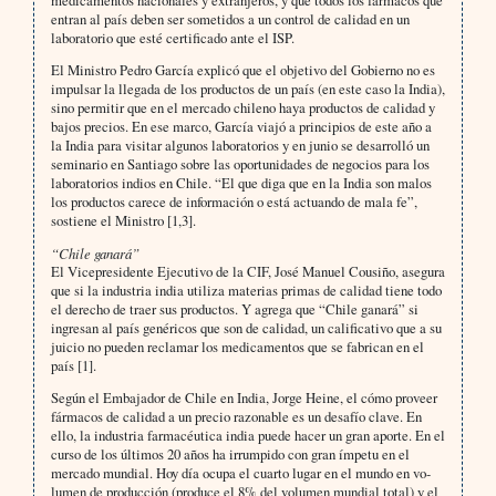
medicamentos nacionales y extranjeros, y que todos los fármacos que
entran al país deben ser sometidos a un control de calidad en un
laboratorio que esté certificado ante el ISP.
El Ministro Pedro García explicó que el objetivo del Gobierno no es
impulsar la llegada de los productos de un país (en este caso la India),
sino permitir que en el mercado chileno haya productos de calidad y
bajos precios. En ese marco, García viajó a principios de este año a
la India para visitar algunos laboratorios y en junio se desarrolló un
seminario en Santiago sobre las oportunidades de negocios para los
laboratorios indios en Chile. “El que diga que en la India son malos
los productos carece de información o está actuando de mala fe”,
sostiene el Ministro [1,3].
“Chile ganará”
El Vicepresidente Ejecutivo de la CIF, José Manuel Cousiño, asegura
que si la industria india utiliza materias pri­mas de calidad tiene todo
el derecho de traer sus productos. Y agrega que “Chile ganará” si
ingresan al país ge­néricos que son de calidad, un calificativo que a su
juicio no pueden reclamar los medicamentos que se fabrican en el
país [1].
Según el Embajador de Chile en India, Jorge Heine, el cómo proveer
fármacos de calidad a un precio razonable es un desafío clave. En
ello, la industria farmacéutica india puede hacer un gran aporte. En el
curso de los últimos 20 años ha irrumpido con gran ímpetu en el
mercado mundial. Hoy día ocupa el cuarto lugar en el mundo en vo­
lumen de producción (produce el 8% del volumen mundial total) y el