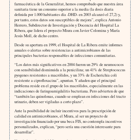
farmacéutica de la Generalitat, hemos comprobado que nuestra área
sanita­ria tiene un consumo superior a la media (la dosis diaria
definida por 1.000 habitantes día -DHD- en 2003 alcanzó el 27,2) y,
por tanto, estos datos son susceptibles de mejora”, explica Antonio
Herrero, Subdirector de Investigación y Docencia del Hospital La
Ribera, que lidera el proyecto Miura con Javier Colomina y María
Jesús Moll, de dicho centro.
Desde su apertura en 1999, el Hospital de La Ribera emite informes
anuales o alertas sobre resistencias a antimi­crobianos de las
principales bacterias responsables de infecciones comunitarias.
“Los datos más significativos en 2004 fueron un 29% de neumococos
con sensibilidad disminuida a la penicilina; un 41% de Streptococcus
pyogenes resistentes a macrólidos, y un 33% de Escherichia coli
resistente a cipro­floxacina”, apuntan. Y añaden que el principal
problema reside en el grupo de los macrólidos, especialmente en las
indicaciones de faringoamigdalitis bacteriana. Pero advierten de que
“también las quinolonas, cuando se em­plean en infecciones del tracto
urinario, deben ser vigiladas a corto plazo”.
Ante la posibilidad de incluir incentivos para la prescripción de
calidad en antimicrobianos, el Miura, al ser un pro­yecto de
investigación financiado por una beca FIS, no contempla incentivos
personalizados, explican, “pero sería una cuestión interesante para
desarrollar”.