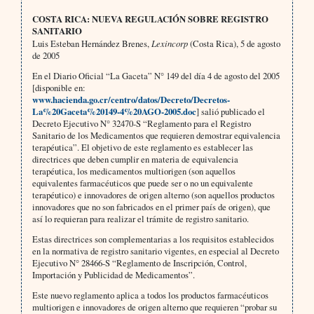
COSTA RICA: NUEVA REGULACIÓN SOBRE REGISTRO
SANITARIO
Luis Esteban Hernández Brenes,
Lexincorp
(Costa Rica), 5 de agosto
de 2005
En el Diario Oficial “La Gaceta” N° 149 del día 4 de agosto del 2005
[disponible en:
www.hacienda.go.cr/centro/datos/Decreto/Decretos-
La%20Gaceta%20149-4%20AGO-2005.doc
] salió publicado el
Decreto Ejecutivo N° 32470-S “Reglamento para el Registro
Sanitario de los Medicamentos que requieren demostrar equivalencia
terapéutica”. El objetivo de este reglamento es establecer las
directrices que deben cumplir en materia de equivalencia
terapéutica, los medicamentos multiorigen (son aquellos
equivalentes farmacéuticos que puede ser o no un equivalente
terapéutico) e innovadores de origen alterno (son aquellos pro­ductos
innovadores que no son fabricados en el primer país de origen), que
así lo requieran para realizar el trá­mite de registro sanitario.
Estas directrices son complementarias a los requisitos establecidos
en la normativa de registro sanitario vigentes, en especial al Decreto
Ejecutivo N° 28466-S “Reglamento de Inscripción, Control,
Importación y Publicidad de Medicamentos”.
Este nuevo reglamento aplica a todos los productos farmacéuticos
multiorigen e innovadores de origen alterno que requieren “probar su