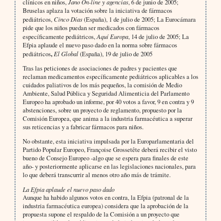
clínicos en niños,
Jano On-line y agencias
, 6 de junio de 2005;
Bruselas aplaza la votación sobre la iniciativa de fármacos
pediátricos,
Cinco Días
(España), 1 de julio de 2005; La Eurocámara
pide que los niños puedan ser medicados con fármacos
específicamente pediátri­cos,
Aquí Europa
, 14 de julio de 2005;
La
Efpia aplaude el nuevo paso dado en la norma sobre fármacos
pediátri­cos
,
El Global
(España), 19 de julio de 2005
Tras las peticiones de asociaciones de padres y pacientes que
reclaman medicamentos específicamente pediátri­cos aplicables a los
cuidados paliativos de los más pequeños, la comisión de Medio
Ambiente, Salud Pública y Seguridad Alimenticia del Parlamento
Europeo ha aprobado un informe, por 40 votos a favor, 9 en contra y 9
abstenciones, sobre un proyecto de reglamento, propuesto por la
Comisión Europea, que anima a la industria farmacéutica a superar
sus reticencias y a fabricar fármacos para niños.
No obstante, esta iniciativa impulsada por la Europarlamentaria del
Partido Popular Europeo, Françoise Grossetête deberá recibir el visto
bueno de Consejo Europeo -algo que se espera para finales de este
año- y posteriormente aplicarse en las legislaciones nacionales, para
lo que deberá transcurrir al menos otro año más de trámite.
La Efpia aplaude el nuevo paso dado
Aunque ha habido algunos votos en contra, la Efpia (patronal de la
industria farmacéutica europea) considera que la aprobación de la
propuesta supone el respaldo de la Comisión a un proyecto que