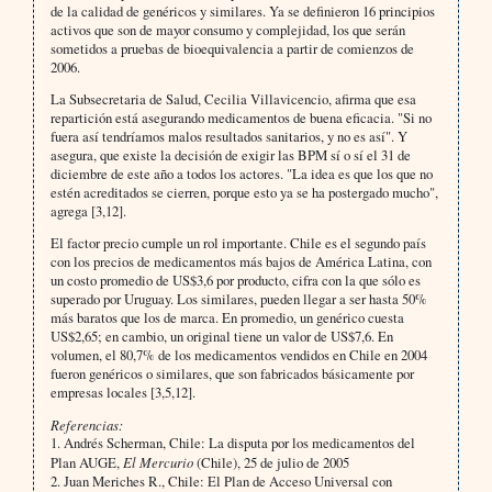
de la calidad de genéricos y similares. Ya se definieron 16 principios
activos que son de mayor consumo y complejidad, los que serán
sometidos a pruebas de bioequivalencia a partir de comienzos de
2006.
La Subsecretaria de Salud, Cecilia Villavicencio, afirma que esa
repartición está asegurando medicamentos de buena eficacia. "Si no
fuera así tendríamos malos resultados sanitarios, y no es así". Y
asegura, que existe la decisión de exigir las BPM sí o sí el 31 de
diciembre de este año a todos los actores. "La idea es que los que no
estén acreditados se cierren, porque esto ya se ha postergado mucho",
agrega [3,12].
El factor precio cumple un rol importante. Chile es el segundo país
con los precios de medicamentos más bajos de América Latina, con
un costo promedio de US$3,6 por producto, cifra con la que sólo es
superado por Uruguay. Los similares, pueden llegar a ser hasta 50%
más baratos que los de marca. En promedio, un genérico cuesta
US$2,65; en cambio, un original tiene un valor de US$7,6. En
volumen, el 80,7% de los medicamentos vendidos en Chile en 2004
fueron genéricos o similares, que son fabricados básicamente por
empresas locales [3,5,12].
Referencias:
1. Andrés Scherman, Chile: La disputa por los medicamentos del
Plan AUGE,
El Mercurio
(Chile), 25 de julio de 2005
2. Juan Meriches R., Chile: El Plan de Acceso Universal con