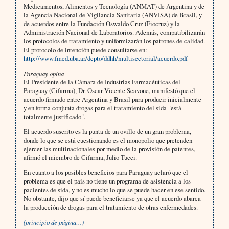
Medicamentos, Alimentos y Tecnología (ANMAT) de Argentina y de
la Agencia Nacional de Vigilancia Sanitaria (ANVISA) de Brasil, y
de acuerdos entre la Fundación Oswaldo Cruz (Fiocruz) y la
Administración Nacional de Laboratorios. Además, compatibilizarán
los protocolos de tratamiento y uniformizarán los patrones de calidad.
El protocolo de intenci
ón
puede consultarse en:
http://www.fmed.uba.ar/depto/ddhh/multisectorial/acuerdo.pdf
Paraguay opina
El Presidente de la Cámara de Industrias Farmacéuticas del
Paraguay (Cifarma), Dr. Oscar Vicente Scavone, manifestó que el
acuerdo firmado entre Argentina y Brasil para producir inicialmente
y en forma conjunta drogas para el tratamiento del sida "está
totalmente justificado".
El acuerdo suscrito es la punta de un ovillo de un gran problema,
donde lo que se está cuestionando es el mono­polio que pretenden
ejercer las multinacionales por medio de la provisión de patentes,
afirmó el miembro de Cifarma, Julio Tucci.
En cuanto a los posibles beneficios para Paraguay aclaró que el
problema es que el país no tiene un programa de asistencia a los
pacientes de sida, y no es mucho lo que se puede hacer en ese sentido.
No obstante, dijo que sí puede beneficiarse ya que el acuerdo abarca
la producción de drogas para el tratamiento de otras enfermedades.
(principio de página…)