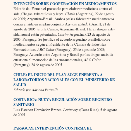
INTENCIÓN SOBRE COOPERACIÓN EN MEDICAMENTOS
Editado de: Firman el protocolo para elaborar medicinas contra el
sida, Chagas, tuberculosis y lepra,
Clarín
(Argentina), 22 de agosto
de 2005; Argentina-Brasil: Ambos países fabricarán medicamentos
contra el sida en un plan conjunto,
Agencia Estado
(Brasil), 21 de
agosto de 2005; Sibila Camps, Argentina-Brasil: Harán drogas anti­
sida, aun si están patentadas,
Clarín
(Argentina), 23 de agosto de
2005; Paraguay: Se justifica el acuerdo argen­tino-brasileño sobre
medicamentos según el Presidente de la Cámara de Industrias
Farmacéuticas,
ABC Color
(Paraguay), 25 de agosto de 2005;
Paraguay: Acuerdo entre Argentina y Brasil por las drogas antisida
cuestiona el monopolio de las transnacionales,
ABC Color
(Paraguay), 24 de agosto de 2005
CHILE: EL INICIO DEL PLAN AUGE ENFRENTA A
LABORATORIOS NACIONALES CON EL MINISTERIO DE
SALUD
Editado por Adriana Petinelli
COSTA RICA: NUEVA REGULACIÓN SOBRE REGISTRO
SANITARIO
Luis Esteban Hernández Brenes,
Lexincorp
(Costa Rica), 5 de agosto
de 2005
PARAGUAY: INTERVENCIÓN CONFIRMA EL