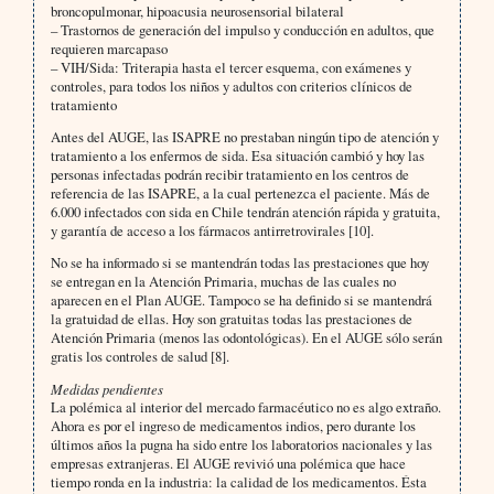
broncopulmonar, hipoacusia neurosensorial bilateral
– Trastornos de generación del impulso y conducción en adultos, que
requieren marcapaso
– VIH/Sida: Triterapia hasta el tercer esquema, con exámenes y
controles, para todos los niños y adultos con crite­rios clínicos de
tratamiento
Antes del AUGE, las ISAPRE no prestaban ningún tipo de atención y
tratamiento a los enfermos de sida. Esa si­tuación cambió y hoy las
personas infectadas podrán recibir tratamiento en los centros de
referencia de las ISAPRE, a la cual pertenezca el paciente. Más de
6.000 infectados con sida en Chile tendrán atención rápida y gratuita,
y garantía de acceso a los fármacos antirretrovirales [10].
No se ha informado si se mantendrán todas las prestaciones que hoy
se entregan en la Atención Primaria, mu­chas de las cuales no
aparecen en el Plan AUGE. Tampoco se ha definido si se mantendrá
la gratuidad de ellas. Hoy son gratuitas todas las prestaciones de
Atención Primaria (menos las odontológicas). En el AUGE sólo serán
gratis los controles de salud [8].
Medidas pendientes
La polémica al interior del mercado farmacéutico no es algo extraño.
Ahora es por el ingreso de medicamentos indios, pero durante los
últimos años la pugna ha sido entre los laboratorios nacionales y las
empresas extranje­ras. El AUGE revivió una polémica que hace
tiempo ronda en la industria: la calidad de los medicamentos. Ésta