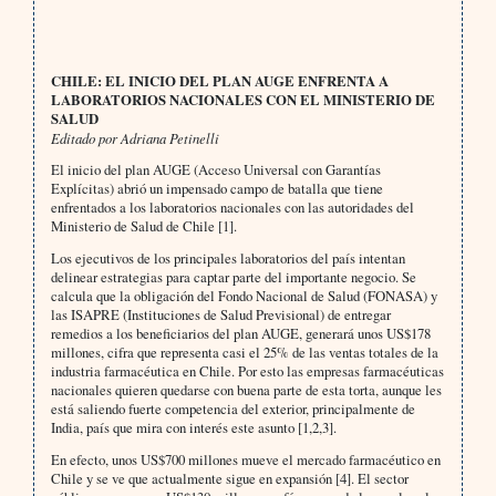
CHILE: EL INICIO DEL PLAN AUGE ENFRENTA A
LABORATORIOS NACIONALES CON EL MINISTERIO DE
SALUD
Editado por Adriana Petinelli
El inicio del plan AUGE (Acceso Universal con Garantías
Explícitas) abrió un impensado campo de batalla que tiene
enfrentados a los laboratorios nacionales con las autoridades del
Ministerio de Salud de Chile [1].
Los ejecutivos de los principales laboratorios del país intentan
delinear estrategias para captar parte del impor­tante negocio. Se
calcula que la obligación del Fondo Nacional de Salud (FONASA) y
las ISAPRE (Instituciones de Salud Previsional) de entregar
remedios a los beneficiarios del plan AUGE, generará unos US$178
millones, cifra que representa casi el 25% de las ventas totales de la
industria farmacéutica en Chile. Por esto las empresas farmacéuticas
nacionales quieren quedarse con buena parte de esta torta, aunque les
está saliendo fuerte com­petencia del exterior, principalmente de
India, país que mira con interés este asunto [1,2,3].
En efecto, unos US$700 millones mueve el mercado farmacéutico en
Chile y se ve que actualmente sigue en ex­pansión [4]. El sector