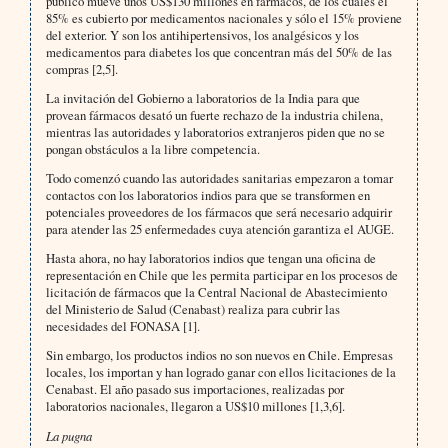
público mueve unos US$130 millones en fármacos, de los cuales el
85% es cubierto por medicamentos nacionales y sólo el 15% proviene
del exterior. Y son los antihipertensivos, los analgésicos y los
medicamentos para diabetes los que concentran más del 50% de las
compras [2,5].
La invitación del Gobierno a laboratorios de la India para que
provean fármacos desató un fuerte rechazo de la industria chilena,
mientras las autoridades y laboratorios extranjeros piden que no se
pongan obstáculos a la libre competencia.
Todo comenzó cuando las autoridades sanitarias empezaron a tomar
contactos con los laboratorios indios para que se transformen en
potenciales proveedores de los fármacos que será necesario adquirir
para atender las 25 enfermedades cuya atención garantiza el AUGE.
Hasta ahora, no hay laboratorios indios que tengan una oficina de
representación en Chile que les permita partici­par en los procesos de
licitación de fármacos que la Central Nacional de Abastecimiento
del Ministerio de Salud (Cenabast) realiza para cubrir las
necesidades del FONASA [1].
Sin embargo, los productos indios no son nuevos en Chile. Empresas
locales, los importan y han logrado ganar con ellos licitaciones de la
Cenabast. El año pasado sus importaciones, realizadas por
laboratorios nacionales, llegaron a US$10 millones [1,3,6].
La pugna