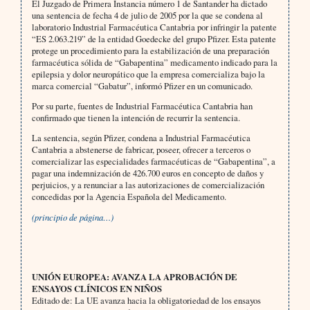
El Juzgado de Primera Instancia número 1 de Santander ha dictado
una sentencia de fecha 4 de julio de 2005 por la que se condena al
laboratorio Industrial Farmacéutica Cantabria por infringir la patente
“ES 2.063.219” de la entidad Goedecke del grupo Pfizer. Esta patente
protege un procedimiento para la estabilización de una prepara­ción
farmacéutica sólida de “Gabapentina” medicamento indicado para la
epilepsia y dolor neuropático que la em­presa comercializa bajo la
marca comercial “Gabatur”, informó Pfizer en un comunicado.
Por su parte, fuentes de Industrial Farmacéutica Cantabria han
confirmado que tienen la intención de recurrir la sentencia.
La sentencia, según Pfizer, condena a Industrial Farmacéutica
Cantabria a abstenerse de fabricar, poseer, ofrecer a terceros o
comercializar las especialidades farmacéuticas de “Gabapentina”, a
pagar una indemnización de 426.700 euros en concepto de daños y
perjuicios, y a renunciar a las autorizaciones de comercialización
concedi­das por la Agencia Española del Medicamento.
(principio de página…)
UNIÓN EUROPEA: AVANZA LA APROBACIÓN DE
ENSAYOS CLÍNICOS EN NIÑOS
Editado de: La UE avanza hacia la obligatoriedad de los ensayos