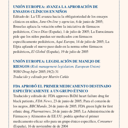
UNIÓN EUROPEA: AVANZA LA APROBACIÓN DE
ENSAYOS CLÍNICOS EN NIÑOS
Editado de: La UE avanza hacia la obligatoriedad de los ensayos
clínicos en niños,
Jano On-line y agencias
, 6 de junio de 2005;
Bruselas aplaza la votación sobre la iniciativa de fármacos
pediátricos,
Cinco Días
(España), 1 de julio de 2005; La Eurocámara
pide que los niños puedan ser medicados con fármacos
específicamente pediátri­cos,
Aquí Europa
, 14 de julio de 2005;
La
Efpia aplaude el nuevo paso dado en la norma sobre fármacos
pediátri­cos
,
El Global
(España), 19 de julio de 2005
UNIÓN EUROPEA: LEGISLACIÓN DE MANEJO DE
RIESGOS
(Risk management legislation. European Union)
WHO Drug Infor
2005;19(2):31
Traducido y editado por Martín Cañás
FDA APROBÓ EL PRIMER MEDICAMENTO DESTINADO
ESPECÍFICAMENTE A UN GRUPO ÉTNICO
Traducido y editado de: FDA approves BiDil heart failure drug for
black patients,
FDA News
, 23 de junio de 2005; Para el corazón de
los negros,
BBCMundo
, 24 de junio de 2005; FDA green light for first
ethnic drug,
Pharmatimes
, 24 de junio de 2005; La Administración de
Fármacos y Alimentos de EE.UU. podría aprobar el pri­mer
medicamento eficaz sólo para un grupo étnico específico,
Consumer
(España), 16 de noviembre de de 2004