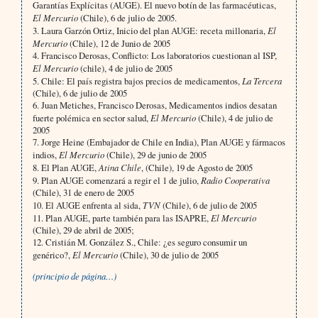
Garantías Explícitas (AUGE). El nuevo botín de las farmacéuticas,
El Mercurio
(Chile), 6 de julio de 2005.
3. Laura Garzón Ortiz, Inicio del plan AUGE: receta millonaria,
El
Mercurio
(Chile), 12 de Junio de 2005
4. Francisco Derosas, Conflicto: Los laboratorios cuestionan al ISP,
El Mercurio
(chile), 4 de julio de 2005
5. Chile: El país registra bajos precios de medicamentos,
La Tercera
(Chile), 6 de julio de 2005
6. Juan Metiches, Francisco Derosas, Medicamentos indios desatan
fuerte polémica en sector salud,
El Mercurio
(Chile), 4 de julio de
2005
7. Jorge Heine (Embajador de Chile en India), Plan AUGE y fármacos
indios,
El Mercurio
(Chile), 29 de junio de 2005
8. El Plan AUGE,
Atina Chile
, (Chile), 19 de Agosto de 2005
9. Plan AUGE comenzará a regir el 1 de julio,
Radio Cooperativa
(Chile), 31 de enero de 2005
10. El AUGE enfrenta al sida,
TVN
(Chile), 6 de julio de 2005
11. Plan AUGE, parte también para las ISAPRE,
El Mercurio
(Chile), 29 de abril de 2005;
12. Cristián M. González S., Chile: ¿es seguro consumir un
genérico?,
El Mercurio
(Chile), 30 de julio de 2005
(principio de página…)