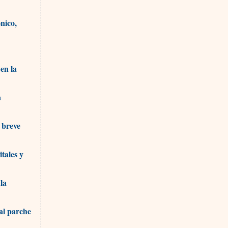
nico,
 en la
a
 breve
tales y
la
al parche