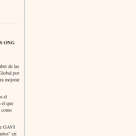
S ONG
bre de las
 Global por
ra mejorar
s el
n el que
í como
 de GAVI
arios" en