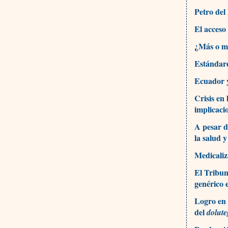
Petro del
El acceso
¿Más o me
Estándare
Ecuador y
Crisis en 
implicacio
A pesar d
la salud y
Medicaliz
El Tribun
genérico 
Logro en 
del
dolute