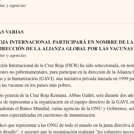
ine y agencias
AS VARIAS
OJA INTERNACIONAL PARTICIPARÁ EN NOMBRE DE LA
DIRECCIÓN DE LA ALIANZA GLOBAL POR LAS VACUNAS
ine y agencias
ión Internacional de la Cruz Roja (FICR) ha sido seleccionada, en nom
ones no gubernamentales, para participar en la dirección de la Alianza
s y la Inmunización (GAVI), una iniciativa privada lanzada en 1999 pa
a las vacunas en los países más pobres.
rio general de la Cruz Roja Keniana, Abbas Gullet, será durante dos año
e de representar a la organización en el equipo directivo de la GAVI, e
n además el Banco Mundial, varias agencias de la ONU y Gobiernos, as
ones especializadas en cuestiones de inmunización.
licó que representar a las ONG de todo el mundo en la junta directiva
n desafío", y aseguró que la organización realizará "los esfuerzos neces