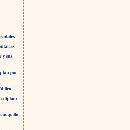
mentales
entarias
e y sus
optan por
ública
risdiplam
 monopolio