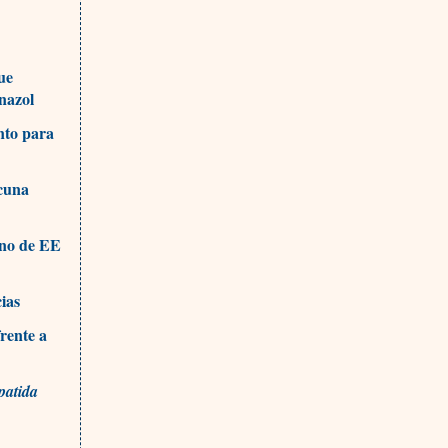
ue
nazol
nto para
acuna
erno de EE
ias
rente a
epatida