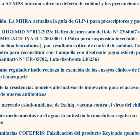
La AEMPS informa sobre un defecto de calidad y las precauciones
do. La MHRA actualiza la guía de GLP-1 para prescriptores y pa
IGEMID Nº 011-2026: Retiro del mercado del lote Nº 2304067 d
 MEGACILINA B 1.200.000 UI Polvo para suspensión inyectable
nicilina benzatínica), por resultado crítico de control de calidad. C
polvo para reconstituir con 1 ampolla con disolvente (agua estéril) 
Sanitario N° EE-05782, Lote disolvente 2302564
smo regulador indio rechaza la exención de los ensayos clínicos de f
on lenacapavir
de la resistencia: modelos alternativos de innovación para el acceso 
 de nuevos antibióticos
l mercado estadounidense de Ixchiq, vacuna contra el virus del c
de medicamentos en el agua: la industria farmacéutica regatea su
ón
anitarias COFEPRIS: Falsificación del producto Keytruda (pemb