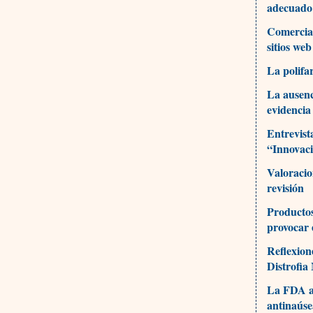
adecuado
Comercial
sitios web
La polifa
La ausenc
evidencia
Entrevist
“Innovaci
Valoracio
revisión
Productos
provocar 
Reflexion
Distrofia
La FDA ad
antinaús