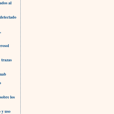
ados al
 detectado
,
erosol
 trazas
imab
o
sobre los
 y uso