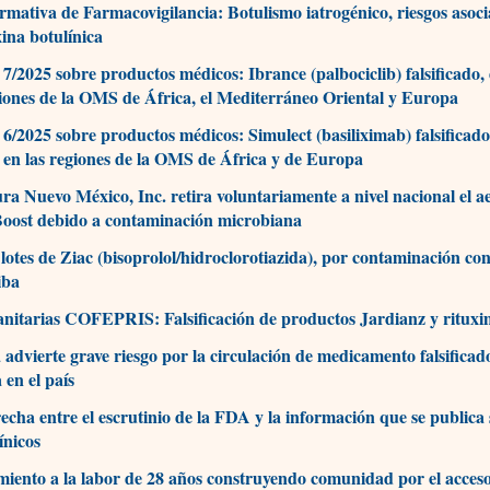
rmativa de Farmacovigilancia: Botulismo iatrogénico, riesgos asoci
xina botulínica
 7/2025 sobre productos médicos: Ibrance (palbociclib) falsificado,
giones de la OMS de África, el Mediterráneo Oriental y Europa
 6/2025 sobre productos médicos: Simulect (basiliximab) falsificado
 en las regiones de la OMS de África y de Europa
a Nuevo México, Inc. retira voluntariamente a nivel nacional el a
oost debido a contaminación microbiana
 lotes de Ziac (bisoprolol/hidroclorotiazida), por contaminación con
iba
anitarias COFEPRIS: Falsificación de productos Jardianz y ritux
 advierte grave riesgo por la circulación de medicamento falsificad
en el país
recha entre el escrutinio de la FDA y la información que se publica 
ínicos
iento a la labor de 28 años construyendo comunidad por el acceso