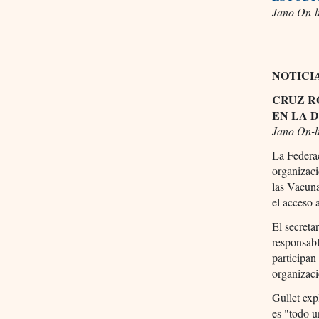
Jano On-l
NOTICI
CRUZ R
EN LA 
Jano On-l
La Federac
organizaci
las Vacuna
el acceso 
El secreta
responsabl
participa
organizaci
Gullet exp
es "todo u