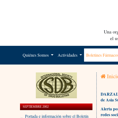
Una org
el 
Quiénes Somos
Actividades
Boletines Fármac
Inici
DARZALEX
de Asia S
SEPTIEMBRE 2002
Alerta po
redes soci
Portada e información sobre el Boletín