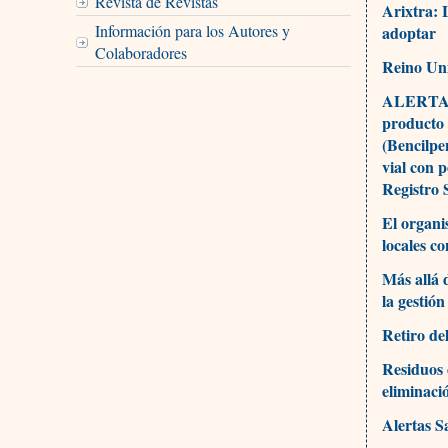
Revista de Revistas
Arixtra: 
Información para los Autores y
adoptar
Colaboradores
Reino Uni
ALERTA D
producto
(Bencilpe
vial con 
Registro 
El organi
locales c
Más allá 
la gestión
Retiro de
Residuos 
eliminaci
Alertas S