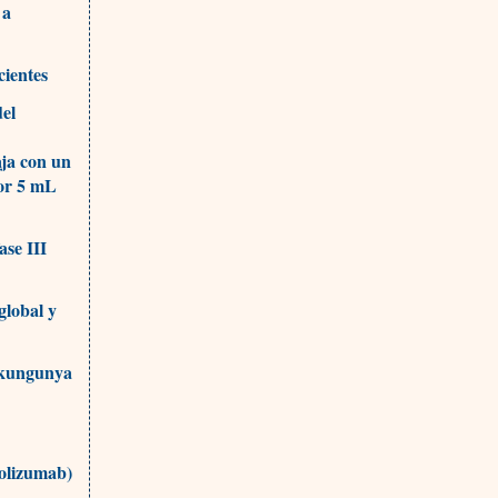
 a
cientes
el
aja con un
por 5 mL
ase III
global y
hikungunya
rolizumab)