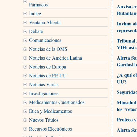
Fármacos
Anvisa cr
Butanta
Índice
Ventana Abierta
Invima al
represent
Debate
Comunicaciones
Tribunal 
VIH: así 
Noticias de la OMS
Alerta Sa
Noticias de América Latina
Gardasil 
Noticias de Europa
¿A qué ob
Noticias de EE.UU
UU?
Noticias Varias
Seguridad
Investigaciones
Medicamentos Cuestionados
Minsalud,
los “reto
Ética y Medicamentos
Profeco y
Nuevos Títulos
Recursos Electrónicos
Alerta Sa