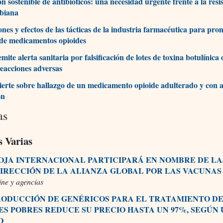
n sostenible de antibióticos: una necesidad urgente frente a la resi
obiana
ones y efectos de las tácticas de la industria farmacéutica para pro
de medicamentos opioides
mite alerta sanitaria por falsificación de lotes de toxina botulínica
reacciones adversas
rte sobre hallazgo de un medicamento opioide adulterado y con al
ón
as
s Varias
OJA INTERNACIONAL PARTICIPARÁ EN NOMBRE DE LA
DIRECCIÓN DE LA ALIANZA GLOBAL POR LAS VACUNAS
ine y agencias
RODUCCIÓN DE GENÉRICOS PARA EL TRATAMIENTO DE
SES POBRES REDUCE SU PRECIO HASTA UN 97%, SEGÚN
O