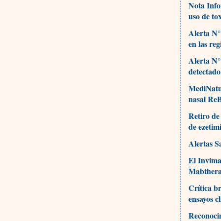
Nota Info
uso de to
Alerta N°
en las re
Alerta N°
detectado
MediNatur
nasal ReB
Retiro de
de ezetim
Alertas S
El Invima
Mabthera 
Crítica b
ensayos cl
Reconocim