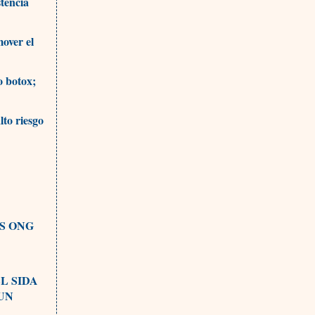
stencia
mover el
 o botox;
to riesgo
S ONG
L SIDA
 UN