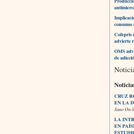
Producció
antimicr
Implicaci
consumo 
Cofepris e
advierte 
OMS advie
de adicci
Notici
Noticia
CRUZ R
EN LA 
Jano On-l
LA INT
EN PAÍ
ESTUDI