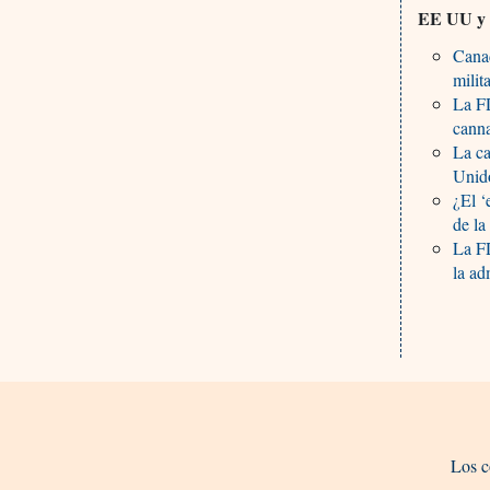
EE UU y
Cana
milit
La F
canna
La ca
Unid
¿El ‘
de l
La FD
la ad
Los c