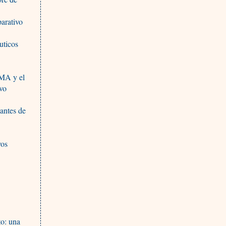
arativo
uticos
EMA y el
ivo
antes de
vos
to: una