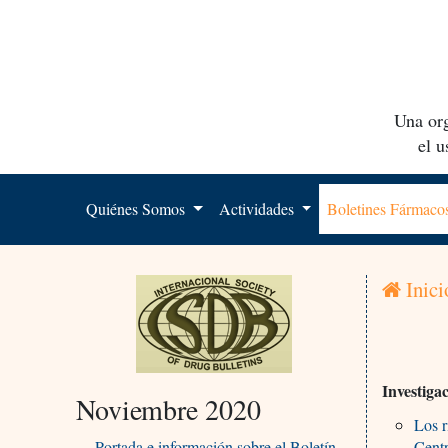
Una org
el 
Quiénes Somos
Actividades
Boletines Fármac
Inici
Investiga
Noviembre 2020
Los r
Portada e información sobre el Boletín
Centr