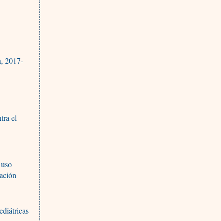
a, 2017-
tra el
 uso
ación
diátricas