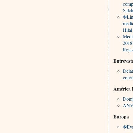
comp
Salc
֎Limi
medic
Hila
Medic
2018
Roja
Entrevist
Delat
coro
América 
Dompe
ANVI
Europa
֎Eval