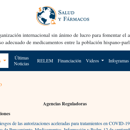
anización internacional sin ánimo de lucro para fomentar el 
uso adecuado de medicamentos entre la población hispano-parl
Últimas
os
RELEM
Financiación
Videos
Infogramas
Noticias
o
Agencias Reguladoras
ciones
iesgos de las autorizaciones aceleradas para tratamientos en COVID-19
o de Pensamiento, Medicamentos, Información y Poder, 12 de septiem