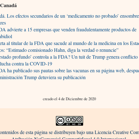
 Canadá
dá. Los efectos secundarios de un ‘medicamento no probado’ ensombre
ares
DA advierte a 15 empresas que venden fraudulentamente productos de
bidiol
rta al titular de la FDA que sacude al mundo de la medicina en los Est
os: “Estimado comisionado Hahn, diga la verdad o renuncie”
estado profundo’ controla a la FDA? Un tuit de Trump genera conflicto
a lucha contra la COVID-19
A ha publicado sus pautas sobre las vacunas en su página web, despu
ministración Trump detuviera su publicación
creado el 4 de Diciembre de 2020
ontenidos de esta página se distribuyen bajo una Licencia Creative C
Atribución-NoComercial-CompartirIgual 4.0 Internacional.