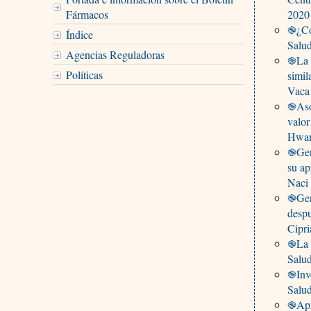
Fármacos
2020
֎¿Có
Índice
Salu
Agencias Reguladoras
֎La c
Políticas
simil
Vaca
֎Aso
valor
Hwan
֎Gene
su a
Naci
֎Gen
desp
Cipri
֎La F
Salu
֎Inve
Salud
֎Apro