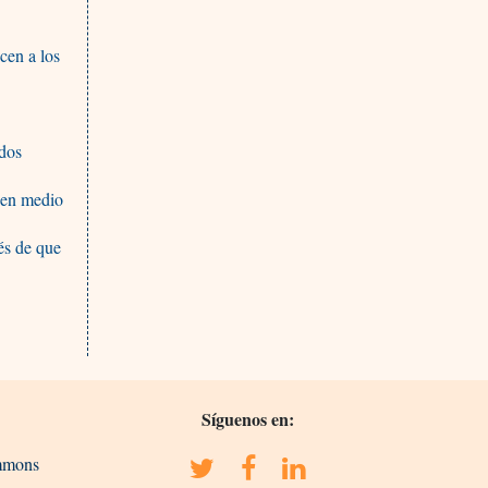
cen a los
ados
 en medio
és de que
Síguenos en:
ommons