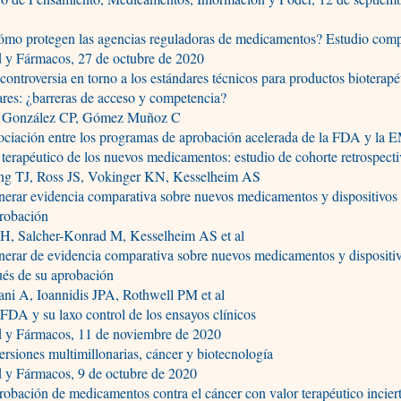
mo protegen las agencias reguladoras de medicamentos? Estudio comp
d y Fármacos, 27 de octubre de 2020
ontroversia en torno a los estándares técnicos para productos bioterapé
ares: ¿barreras de acceso y competencia?
 González CP, Gómez Muñoz C
ciación entre los programas de aprobación acelerada de la FDA y la 
 terapéutico de los nuevos medicamentos: estudio de cohorte retrospect
g TJ, Ross JS, Vokinger KN, Kesselheim AS
rar evidencia comparativa sobre nuevos medicamentos y dispositivos 
probación
 H, Salcher-Konrad M, Kesselheim AS et al
erar de evidencia comparativa sobre nuevos medicamentos y dispositi
ués de su aprobación
ani A, Ioannidis JPA, Rothwell PM et al
DA y su laxo control de los ensayos clínicos
d y Fármacos, 11 de noviembre de 2020
rsiones multimillonarias, cáncer y biotecnología
 y Fármacos, 9 de octubre de 2020
bación de medicamentos contra el cáncer con valor terapéutico incier