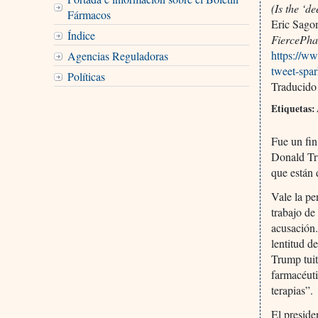
(Is the ‘
Fármacos
Eric Sag
Índice
FiercePh
https://w
Agencias Reguladoras
tweet-spa
Políticas
Traducido
Etiquetas:
Fue un fin
Donald Tr
que están
Vale la pe
trabajo de
acusación.
lentitud d
Trump tuit
farmacéuti
terapias”.
El preside