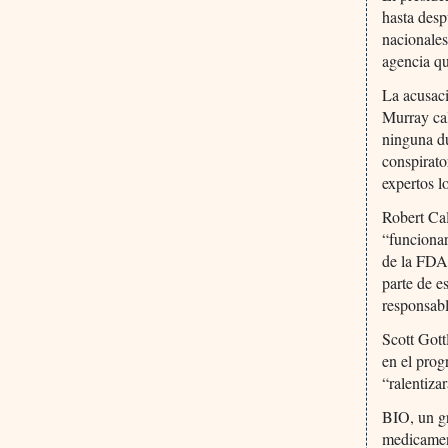
hasta desp
nacionale
agencia qu
La acusaci
Murray cal
ninguna du
conspirato
expertos l
Robert Cal
“funcionar
de la FDA 
parte de e
responsabl
Scott Gott
en el prog
“ralentiza
BIO, un g
medicamen