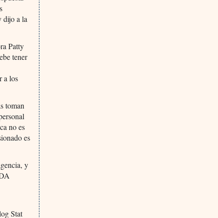
s
dijo a la
ra Patty
debe tener
 a los
as toman
personal
ica no es
sionado es
agencia, y
 FDA
y
og Stat