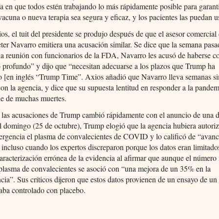
a en que todos estén trabajando lo más rápidamente posible para garant
vacuna o nueva terapia sea segura y eficaz, y los pacientes las puedan u
s, el tuit del presidente se produjo después de que el asesor comercial
ter Navarro emitiera una acusación similar. Se dice que la semana pasa
a reunión con funcionarios de la FDA, Navarro les acusó de haberse c
 profundo” y dijo que “necesitan adecuarse a los plazos que Trump ha
do [en inglés “Trump Time”. Axios añadió que Navarro lleva semanas si
con la agencia, y dice que su supuesta lentitud en responder a la pandem
le de muchas muertes.
e las acusaciones de Trump cambió rápidamente con el anuncio de una d
 domingo (25 de octubre), Trump elogió que la agencia hubiera autori
ergencia el plasma de convalecientes de COVID y lo calificó de “avan
, incluso cuando los expertos discreparon porque los datos eran limitad
aracterización errónea de la evidencia al afirmar que aunque el número
 plasma de convalecientes se asoció con “una mejora de un 35% en la
cia”. Sus críticos dijeron que estos datos provienen de un ensayo de un
aba controlado con placebo.