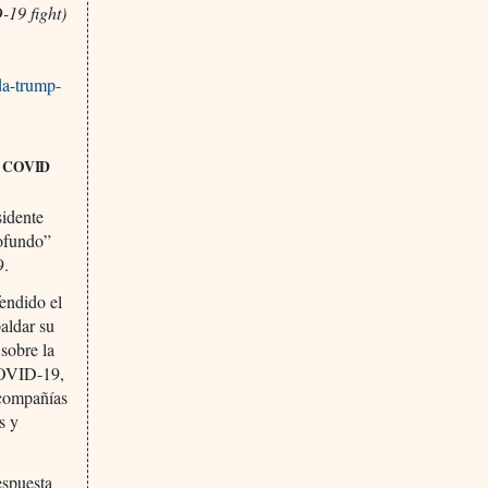
-19 fight)
da-trump-
s, COVID
sidente
rofundo”
9.
fendido el
aldar su
sobre la
 COVID-19,
 compañías
s y
espuesta