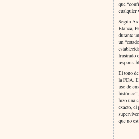
que “confí
cualquier 
Según Axio
Blanca, Pe
durante un
un “estado
estableci
frustrado 
responsab
El tono d
la FDA. El
uso de em
histórico”
hizo una c
exacto, el
superviven
que no est