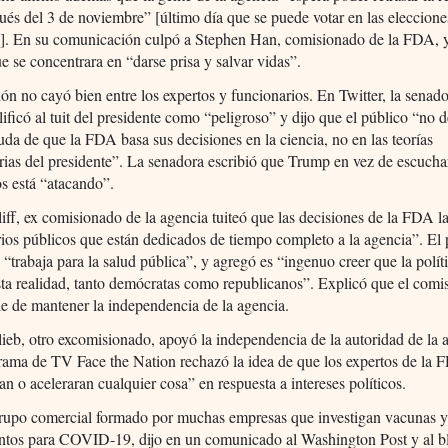
ués del 3 de noviembre” [último día que se puede votar en las eleccione
s]. En su comunicación culpó a Stephen Han, comisionado de la FDA, y 
e se concentrara en “darse prisa y salvar vidas”.
ón no cayó bien entre los expertos y funcionarios. En Twitter, la senado
ificó al tuit del presidente como “peligroso” y dijo que el público “no 
da de que la FDA basa sus decisiones en la ciencia, no en las teorías
rias del presidente”. La senadora escribió que Trump en vez de escuchar
os está “atacando”.
iff, ex comisionado de la agencia tuiteó que las decisiones de la FDA l
ios públicos que están dedicados de tiempo completo a la agencia”. El 
“trabaja para la salud pública”, y agregó es “ingenuo creer que la polít
sta realidad, tanto demócratas como republicanos”. Explicó que el comi
e de mantener la independencia de la agencia.
lieb, otro excomisionado, apoyó la independencia de la autoridad de la 
rama de TV Face the Nation rechazó la idea de que los expertos de la
ran o aceleraran cualquier cosa” en respuesta a intereses políticos.
rupo comercial formado por muchas empresas que investigan vacunas 
tos para COVID-19, dijo en un comunicado al Washington Post y al bl