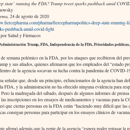
deep state’ running the FDA? Trump tweet sparks pushback amid COVID
onowsky
arma,
24 de agosto de 2020
ww.fiercepharma.com/pharma/fiercepharmapolitics-deep-state-running-f
rks-pushback-amid-covid-fight
 por Salud y Fármacos
 Administración Trump, FDA, Independencia de la FDA, Prioridades política
 de semana polémico en la FDA, por los ataques que recibieron del pre
ump y sus aliados, quienes afirmaron que los empleados del “estado p
 dentro de la agencia socavan su lucha contra la pandemia de COVID-1
na señalar que, desde un principio, exfuncionarios de la agencia han de
 la FDA, y la administración no ha ofrecido ninguna evidencia para resp
 Pero la madrugada del sábado, después de algunos informes de prensa 
e las inscripciones en los ensayos de medicamentos y vacunas para la
eó que ciertas personas en la FDA están “haciendo muy difícil que las
cas consigan personas para participar en los ensayos clínicos de vacuna
nte afirmó además que la gente de la agencia “espera poder retrasar la r