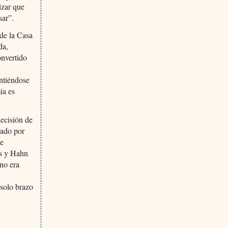
izar que
sar”.
 de la Casa
da,
onvertido
ntiéndose
ia es
ecisión de
zado por
ce
os y Hahn
 no era
 solo brazo