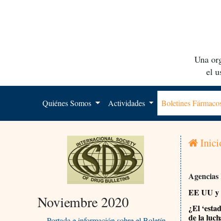
Una org
el 
Quiénes Somos
Actividades
Boletines Fármac
Inici
Agencias
EE UU y
Noviembre 2020
¿El ‘esta
de la luc
Portada e información sobre el Boletín