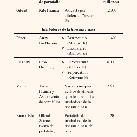
de portafolio
millones)
Gilead
Kite Pharma
Axicabtagén
12.000
ciloleucel (Yescarta
®)
Inhibidores de la tirosina cinasa
Pfizer
Array
Binimetinib
11.400
BioPharma
(Mektovi ®)
Encorafenib
(Braftovi ®)
Eli Lilly
Loxo
Larotrectinib
8.000
Oncology
(Vitrakvi®)*
Selpercatinib
(Retevmo ®)
Merck
Taiho
Varias principios
2.500
Pharma y
activos de síntesis
Astex (venta
química, incluídos
de portafolio)
inhibidores de la
tirosina cinasa
Kronos Bio
Gilead
Portafolio de
120
Sciences
inhibidores de la
(venta de
tirosina cinasa del
portafolio)
bazo