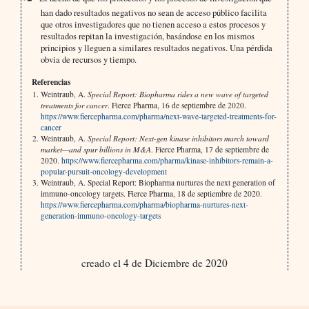
han dado resultados negativos no sean de acceso público facilita
que otros investigadores que no tienen acceso a estos procesos y
resultados repitan la investigación, basándose en los mismos
principios y lleguen a similares resultados negativos. Una pérdida
obvia de recursos y tiempo.
Referencias
Weintraub, A.
Special Report: Biopharma rides a new wave of targeted
treatments for cancer
. Fierce Pharma, 16 de septiembre de 2020.
https://www.fiercepharma.com/pharma/next-wave-targeted-treatments-for-
cancer
Weintraub, A.
Special Report: Next-gen kinase inhibitors march toward
market—and spur billions in M&A
. Fierce Pharma, 17 de septiembre de
2020.
https://www.fiercepharma.com/pharma/kinase-inhibitors-remain-a-
popular-pursuit-oncology-development
Weintraub, A. Special Report: Biopharma nurtures the next generation of
immuno-oncology targets. Fierce Pharma, 18 de septiembre de 2020.
https://www.fiercepharma.com/pharma/biopharma-nurtures-next-
generation-immuno-oncology-targets
creado el 4 de Diciembre de 2020