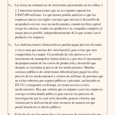
Las listas no exhaustivas de inversiones presentadas en las tablas 1
y 2 muestran transacciones que en su conjunto superan los
US$47.600 millones. Lo que hemos podido analizar es que las
empresas nuevas (en inglés
startups)
que inician el desarrollo de
un producto en este caso un medicamento
,
cuando reciben capital
riesgo les interesa vender sus productos o la compañía completa al
mayor precio posible, independientemente de lo que ocurra con el
producto o la empresa.
Las multinacionales farmacéuticas pueden pagar precios elevados,
a veces muy por encima del valor bursátil, para evitar que otra
competidora la compre. Un resultado de este proceso es el
incremento de monopolios farmacéuticos y por otro el incremento
desproporcionado de los costos de producción y desarrollo que
después se trasladan al precio de los medicamentos. Muchos
sistemas públicos de salud tienen dificultad para pagar los altos
precios de los medicamentos y cientos de millones de personas que
no están cubiertos por seguros públicos o privados, incluyendo en
EE UU y emigrantes en Europa, no tienen acceso a estos
medicamentos. Hay que señalar que en algunos casos las empresas
startups
reciben fondos públicos para iniciar sus procesos de
investigación, por lo cual sería deseable generar criterios que
velaran por la utilización de tales recursos de manera tal que
pueda beneficiar el interés público.
El hecho de que los protocolos y los procesos de investigación que