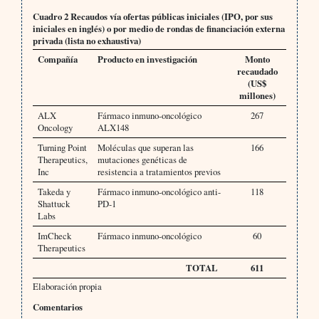
Cuadro 2 Recaudos vía ofertas públicas iniciales (IPO, por sus
iniciales en inglés) o por medio de rondas de financiación externa
privada (lista no exhaustiva)
Compañía
Producto en investigación
Monto
recaudado
(US$
millones)
ALX
Fármaco inmuno-oncológico
267
Oncology
ALX148
Turning Point
Moléculas que superan las
166
Therapeutics,
mutaciones genéticas de
Inc
resistencia a tratamientos previos
Takeda y
Fármaco inmuno-oncológico anti-
118
Shattuck
PD-1
Labs
ImCheck
Fármaco inmuno-oncológico
60
Therapeutics
TOTAL
611
Elaboración propia
Comentarios