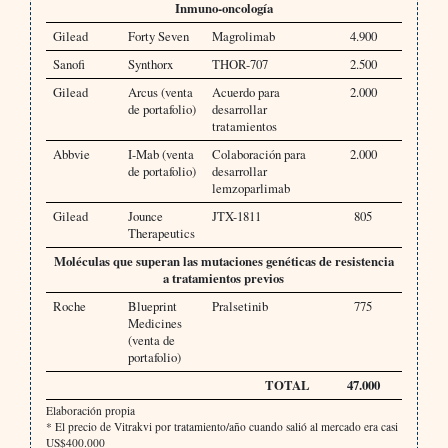
Inmuno-oncología
Gilead
Forty Seven
Magrolimab
4.900
Sanofi
Synthorx
THOR-707
2.500
Gilead
Arcus (venta
Acuerdo para
2.000
de portafolio)
desarrollar
tratamientos
Abbvie
I-Mab (venta
Colaboración para
2.000
de portafolio)
desarrollar
lemzoparlimab
Gilead
Jounce
JTX-1811
805
Therapeutics
Moléculas que superan las mutaciones genéticas de resistencia
a tratamientos previos
Roche
Blueprint
Pralsetinib
775
Medicines
(venta de
portafolio)
TOTAL
47.000
Elaboración propia
* El precio de Vitrakvi por tratamiento/año cuando salió al mercado era casi
US$400.000