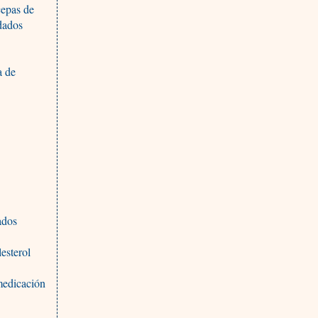
 cepas de
idados
a de
ados
esterol
emedicación