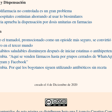
 y Dispensación
lifarmacia no controlada es un gran problema
ospitales continúan ahorrando al usar lo biosimilares
ia aprueba la dispensación por dosis unitarias en farmacias
n
 el tramadol, promocionado como un opioide más seguro, se convirtió
ro en el tercer mundo
ábitos saludables disminuyen después de iniciar estatinas o antihiperten
mbia. “Aquí se venden fármacos hasta por grupos cerrados de WhatsAp
agram y Facebook”
bia. Por qué los bogotanos siguen utilizando antibióticos sin receta
creado el 4 de Diciembre de 2020
ontenidos de esta página se distribuyen bajo una Licencia Creative C