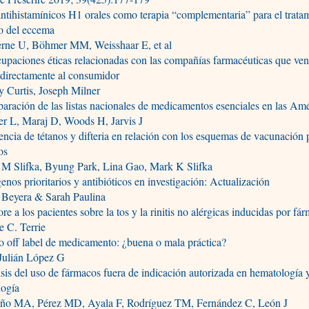
ntihistamínicos H1 orales como terapia “complementaria” para el trata
o del eccema
erne U, Böhmer MM, Weisshaar E, et al
upaciones éticas relacionadas con las compañías farmacéuticas que ve
 directamente al consumidor
 Curtis, Joseph Milner
ración de las listas nacionales de medicamentos esenciales en las Amé
er L, Maraj D, Woods H, Jarvis J
encia de tétanos y difteria en relación con los esquemas de vacunación 
os
l M Slifka, Byung Park, Lina Gao, Mark K Slifka
enos prioritarios y antibióticos en investigación: Actualización
 Beyera & Sarah Paulina
re a los pacientes sobre la tos y la rinitis no alérgicas inducidas por fá
e C. Terrie
o off label de medicamento: ¿buena o mala práctica?
 Julián López G
sis del uso de fármacos fuera de indicación autorizada en hematología 
logía
ño MA, Pérez MD, Ayala F, Rodríguez TM, Fernández C, León J