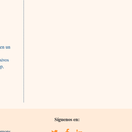
 en un
sivos
p,
Síguenos en:
ommons