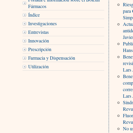
Riesg
Fármacos
para
Índice
Simp
Investigaciones
Actua
antid
Entrevistas
Javi
Innovación
Publi
Prescripción
Hans
Benef
Farmacia y Dispensación
revis
Utilización
Lars 
Benef
compa
corre
Lars 
Síndr
Revu
Fluor
Revu
No us