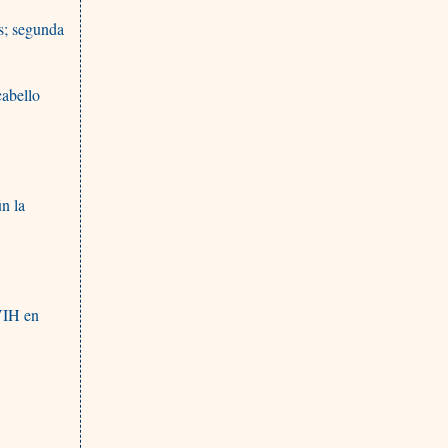
s; segunda
cabello
ún la
 VIH en