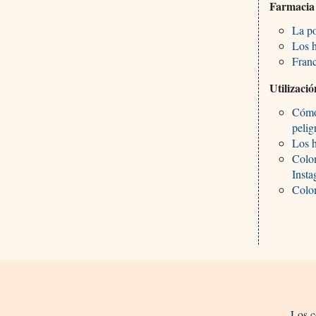
Farmacia
La po
Los h
Franc
Utilizació
Cómo
pelig
Los h
Colo
Inst
Colom
Los c