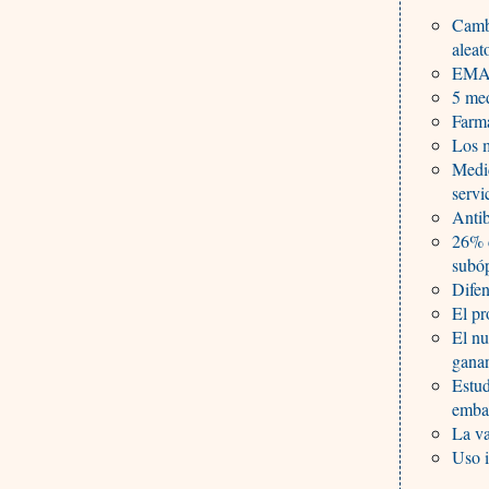
Cambi
aleat
EMA 
5 med
Farma
Los 
Medid
servi
Antib
26% d
subó
Difen
El pr
El nu
gana
Estud
emba
La va
Uso i