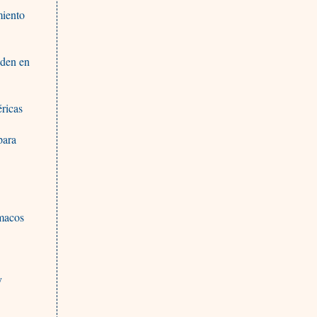
miento
nden en
ricas
para
rmacos
y