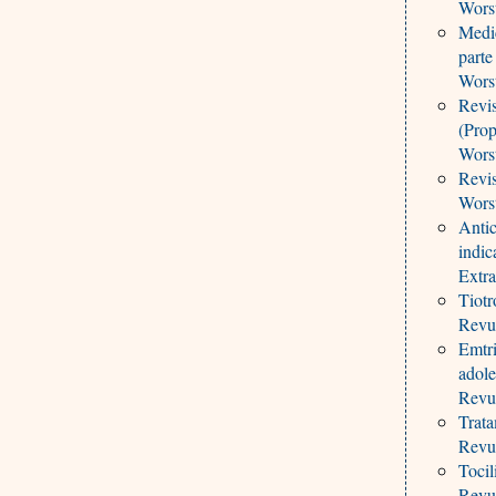
Worst
Medic
parte
Worst
Revis
(Prop
Worst
Revis
Worst
Antic
indic
Extra
Tiotr
Revu
Emtri
adole
Revu
Trata
Revu
Tocil
Revu