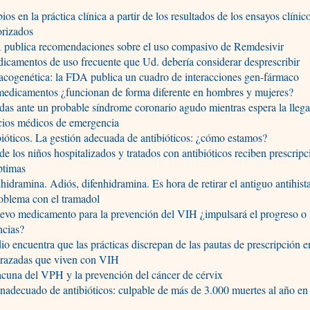
os en la práctica clínica a partir de los resultados de los ensayos clínic
orizados
publica recomendaciones sobre el uso compasivo de Remdesivir
icamentos de uso frecuente que Ud. debería considerar desprescribir
cogenética: la FDA publica un cuadro de interacciones gen-fármaco
medicamentos ¿funcionan de forma diferente en hombres y mujeres?
as ante un probable síndrome coronario agudo mientras espera la llega
cios médicos de emergencia
ióticos. La gestión adecuada de antibióticos: ¿cómo estamos?
e los niños hospitalizados y tratados con antibióticos reciben prescrip
ptimas
hidramina. Adiós, difenhidramina. Es hora de retirar el antiguo antihis
oblema con el tramadol
evo medicamento para la prevención del VIH ¿impulsará el progreso o 
ncias?
io encuentra que las prácticas discrepan de las pautas de prescripción 
razadas que viven con VIH
cuna del VPH y la prevención del cáncer de cérvix
nadecuado de antibióticos: culpable de más de 3.000 muertes al año e