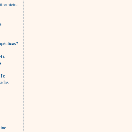
zitromicina
s
apéuticas?
H):
s
H):
radas
tine