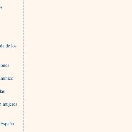
os
da de los
ciones
tamínico
las
en mujeres
n España