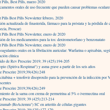
 Pills, Best Pills, marzo 2020
amentos orales de uso frecuente que pueden causar problemas oculare
 Pills Best Pills Newsletter febrero, 2020
ión actualizada de finasterida, fármaco para la próstata y la pérdida de 
ecia, Proscar)
 Pills Best Pills Newsletter, enero de 2020
ión de los medicamentos para la tos: dextrometorfano y benzonatato
 Pills Best Pills Newsletter, enero de 2020
oagulantes orales en la fibrilación auricular: Warfarina o apixabán, seg
ación clínica
ído de Rev Prescrire 2019; 39 (425):194-205
opio (Spiriva Respimat°) y asma grave a partir de los seis años
e Prescrire 2019;39(426):248
citabina + tenofovir disoproxilo para la prevención de la infección por
scentes
e Prescrire 2019;39(426):249
miento de la sarna con crema de permetrina al 5% o ivermectina oral
e Prescrire 2019; 39 (425):213-214
izumab (RoActemra°) SC en arteritis de células gigantes
e Prescrire 2019; 39(425):177-179