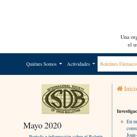
Una org
el 
Quiénes Somos
Actividades
Boletines Fármac
Inici
Investiga
En m
Mayo 2020
cons
Joan
Portada e información sobre el Boletín