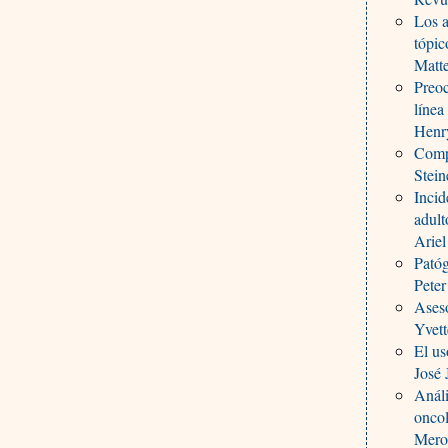
Los a
tópic
Matt
Preoc
línea
Henry
Compa
Stein
Incid
adult
Arie
Patóg
Peter
Aseso
Yvett
El us
José
Análi
onco
Mero