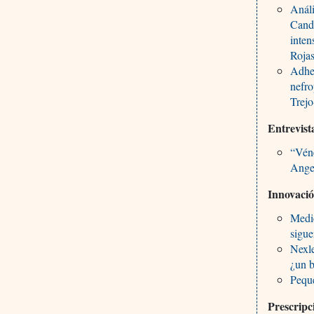
Anál
Candi
inten
Roja
Adher
nefro
Trejo
Entrevist
“Véne
Angel
Innovaci
Medi
sigue
Nexle
¿un 
Peque
Prescripc