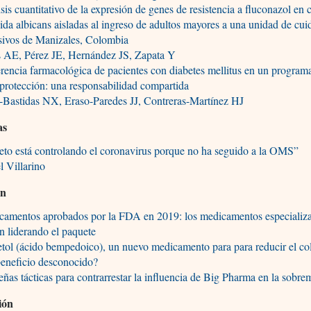
isis cuantitativo de la expresión de genes de resistencia a fluconazol en
da albicans aisladas al ingreso de adultos mayores a una unidad de cu
sivos de Manizales, Colombia
s AE, Pérez JE, Hernández JS, Zapata Y
encia farmacológica de pacientes con diabetes mellitus en un program
protección: una responsabilidad compartida
-Bastidas NX, Eraso-Paredes JJ, Contreras-Martínez HJ
as
to está controlando el coronavirus porque no ha seguido a la OMS”
 Villarino
ón
camentos aprobados por la FDA en 2019: los medicamentos especializ
n liderando el paquete
tol (ácido bempedoico), un nuevo medicamento para para reducir el col
beneficio desconocido?
ñas tácticas para contrarrestar la influencia de Big Pharma en la sobr
ión