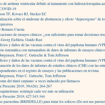
o de arritmia ventricular debido al tratamiento con hidroxicloroquina-a
 COVID-19
son TF, Kovacs RJ, Stecker EC
lización sobre el síndrome de abstinencia y efecto “depresógeno” de lo
epresivos
er Romero Cuesta
caciones de ensayos clínicos: ¿son suficientes para tomar decisiones ter
-Georg Eichlera, Guido Rasi
icios y daños de las vacunas contra el virus del papiloma humano (VP
ión sistemática con metaanálisis de datos de informes de ensayos clínico
Jørgensen, Peter C. Gøtzsche & Tom Jefferson
icios y daños de las vacunas contra el virus del papiloma humano (VP
ración de los datos de informes de estudios clínicos (CSR) con las ent
spondientes en el registro de ensayos y las publicaciones en revistas
Jørgensen, Peter C. Gøtzsche, Tom Jefferson
ome del túnel carpiano: a veces inducido por fármacos
e Prescrire 2019; 39(426): 264-267
oquinolonas: restringir cada vez más su utilización
e Prescrire 2019; 427:343-344
e paroxetina (BRISDELLE) para tratar los sofocos (Do not use paroxe