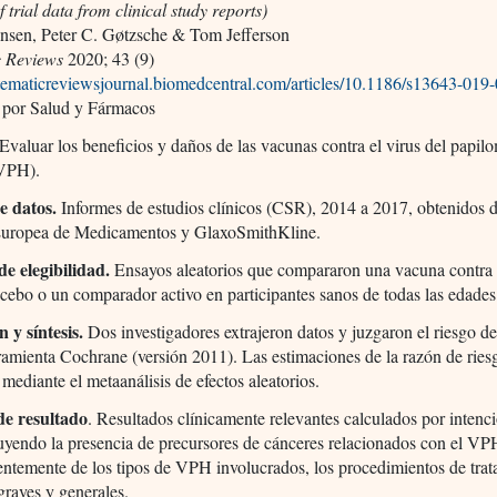
f trial data from clinical study reports)
ensen, Peter C. Gøtzsche & Tom Jefferson
c Reviews
2020; 43 (9)
ystematicreviewsjournal.biomedcentral.com/articles/10.1186/s13643-019
 por Salud y Fármacos
Evaluar los beneficios y daños de las vacunas contra el virus del papil
VPH).
e datos.
Informes de estudios clínicos (CSR), 2014 a 2017, obtenidos d
uropea de Medicamentos y GlaxoSmithKline.
de elegibilidad.
Ensayos aleatorios que compararon una vacuna contr
cebo o un comparador activo en participantes sanos de todas las edades
n y síntesis.
Dos investigadores extrajeron datos y juzgaron el riesgo d
ramienta Cochrane (versión 2011). Las estimaciones de la razón de rie
mediante el metaanálisis de efectos aleatorios.
e resultado
. Resultados clínicamente relevantes calculados por intenc
cluyendo la presencia de precursores de cánceres relacionados con el VP
ntemente de los tipos de VPH involucrados, los procedimientos de trat
graves y generales.