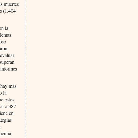
as muertes
es (1.404
on la
blemas
ioso
aron
 evaluar
 superan
 informes
2 hay más
o la
ue estos
nar a 387
tiene en
ategias
r
vacuna