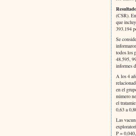
Resultad
(CSR). En 
que incluy
393.194 p
Se conside
informaron
todos los 
48.595, 99
informes d
A los 4 añ
relacionad
en el grup
número ne
el tratam
0,63 a 0,
Las vacuna
explorator
P = 0,040,