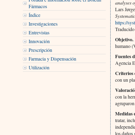
analyses o
Fármacos
Lars Jørg
Índice
Systemati
https://s
Investigaciones
Traducido
Entrevistas
Objetivo.
Innovación
humano (
Prescripción
Fuentes d
Farmacia y Dispensación
Agencia E
Utilización
Criterios 
con un pla
Valoració
con la her
agruparon 
Medidas d
tratar, in
independie
los daños 