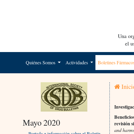
Una org
el 
Quiénes Somos
Actividades
Boletines Fármac
Inici
Investiga
Beneficio
Mayo 2020
revisión 
and harms
Portada e información sobre el Boletín