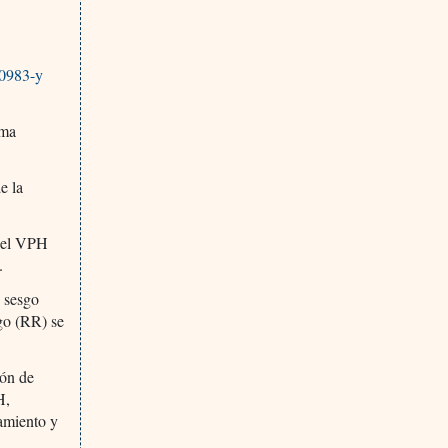
-0983-y
oma
e la
a el VPH
.
e sesgo
sgo (RR) se
ión de
H,
amiento y