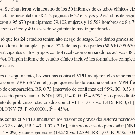
os.
Se obtuvieron veinticuatro de los 50 informes de estudios clínicos el
total representaban 58.412 páginas de 22 ensayos y 2 estudios de segu
eron a 95.670 participantes: 79.102 mujeres y 16.568 hombres de 8 a 7
ersona-años; y 49 meses de seguimiento medio ponderado.
ró que los 24 estudios tenían alto riesgo de sesgo. Los daños graves se
 de forma incompleta para el 72% de los participantes (68.610 / 95.670
participantes en los grupos control recibieron comparadores activos (48.
%). Ningún informe de estudio clínico incluyó los formularios complet
e casos.
os de seguimiento, las vacunas contra el VPH redujeron el carcinoma in
o con el VPH (367 en el grupo que recibió la vacuna contra el VPH fre
o de comparación, RR 0,73 [intervalo de confianza del 95%, IC, 0,53 a
2
cesario para vacunar [NNV] 387, P = 0,05, I
= 67%) y los procedimie
iento de problemas relacionados con el VPH (1.018 vs. 1.416, RR 0,71
2
80], NNV 75, P <0.00001, I
= 45%).
s contra el VPH aumentaron los trastornos graves del sistema nervioso 
io: 72 vs. 46, RR 1,49 [1,02 a 2,16], número necesario para dañar [NN
2
 I
= 0%) y daños generales (13.248 vs. 12.394, RR 1,07 [IC 95% 1,03