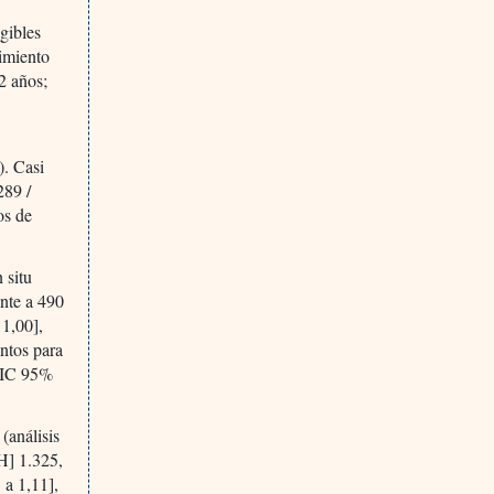
egibles
imiento
2 años;
). Casi
289 /
os de
 situ
nte a 490
 1,00],
ntos para
 [IC 95%
(análisis
H] 1.325,
 a 1,11],