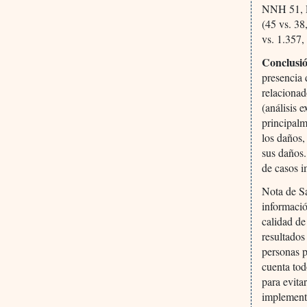
NNH 51, P
(45 vs. 38
vs. 1.357,
Conclusi
presencia 
relacionad
(análisis 
principalm
los daños,
sus daños.
de casos i
Nota de S
informació
calidad de
resultados
personas p
cuenta tod
para evita
implementa