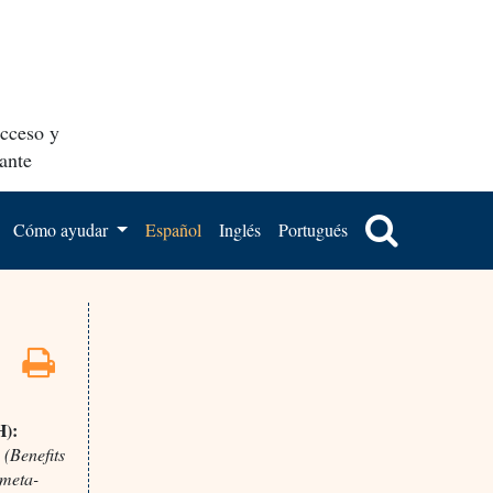
acceso y
ante
Cómo ayudar
Español
Inglés
Portugués
H):
s
(Benefits
 meta-