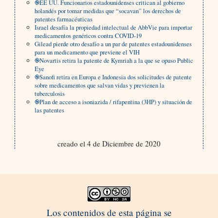
֎EE UU. Funcionarios estadounidenses critican al gobierno
holandés por tomar medidas que “socavan” los derechos de
patentes farmacéuticas
Israel desafía la propiedad intelectual de AbbVie para importar
medicamentos genéricos contra COVID-19
Gilead pierde otro desafío a un par de patentes estadounidenses
para un medicamento que previene el VIH
֎Novartis retira la patente de Kymriah a la que se opuso Public
Eye
֎Sanofi retira en Europa e Indonesia dos solicitudes de patente
sobre medicamentos que salvan vidas y previenen la
tuberculosis
֎Plan de acceso a isoniazida / rifapentina (3HP) y situación de
las patentes
creado el 4 de Diciembre de 2020
Los contenidos de esta página se